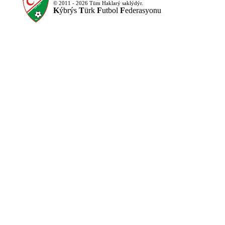
© 2011 - 2026 Tüm Haklarý saklýdýr.
K
ýbrýs
T
ürk
F
utbol
F
ederasyonu