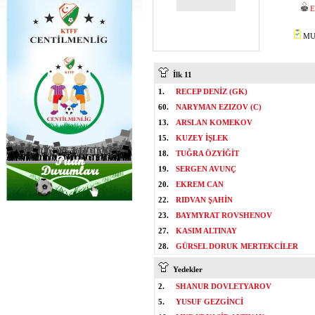
E
MUS
İlk 11
1.
RECEP DENİZ (GK)
60.
NARYMAN EZIZOV (C)
13.
ARSLAN KOMEKOV
15.
KUZEY İŞLEK
18.
TUĞRA ÖZYİĞİT
19.
SERGEN AVUNÇ
20.
EKREM CAN
22.
RIDVAN ŞAHİN
23.
BAYMYRAT ROVSHENOV
27.
KASIM ALTINAY
28.
GÜRSEL DORUK MERTEKCİLER
Yedekler
2.
SHANUR DOVLETYAROV
5.
YUSUF GEZGİNCİ