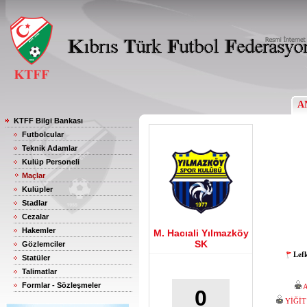
A
KTFF Bilgi Bankası
Futbolcular
Teknik Adamlar
Kulüp Personeli
Maçlar
Kulüpler
Stadlar
Cezalar
Hakemler
M. Hacıali Yılmazköy
SK
Gözlemciler
Lef
Statüler
Talimatlar
Formlar - Sözleşmeler
0
YİĞİ