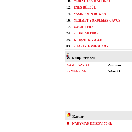
10.
MURAT YASİR ALTINAY
12.
ENES BÜLBÜL
14.
YASİN EMİN DOĞAN
16.
MEHMET YORULMAZ ÇAVUŞ
17.
ÇAĞIL TERZİ
24.
SEDAT AKTÜRK
25.
KÜRŞAT KANGUR
83.
SHAKIR JOSHGUNOV
Kulüp Personeli
KAMİL YAYICI
Antrenör
ERMAN CAN
Yönetici
Kartlar
NARYMAN EZIZOV, 70.dk