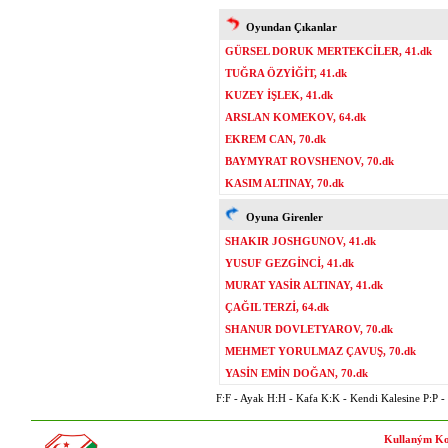
Oyundan Çıkanlar
GÜRSEL DORUK MERTEKCİLER, 41.dk
TUĞRA ÖZYİĞİT, 41.dk
KUZEY İŞLEK, 41.dk
ARSLAN KOMEKOV, 64.dk
EKREM CAN, 70.dk
BAYMYRAT ROVSHENOV, 70.dk
KASIM ALTINAY, 70.dk
Oyuna Girenler
SHAKIR JOSHGUNOV, 41.dk
YUSUF GEZGİNCİ, 41.dk
MURAT YASİR ALTINAY, 41.dk
ÇAĞIL TERZİ, 64.dk
SHANUR DOVLETYAROV, 70.dk
MEHMET YORULMAZ ÇAVUŞ, 70.dk
YASİN EMİN DOĞAN, 70.dk
F:F - Ayak H:H - Kafa K:K - Kendi Kalesine P:P - P
Kullaným Ko