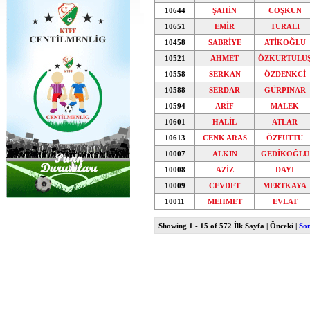
10644
ŞAHİN
COŞKUN
10651
EMİR
TURALI
10458
SABRİYE
ATİKOĞLU
10521
AHMET
ÖZKURTULU
10558
SERKAN
ÖZDENKCİ
10588
SERDAR
GÜRPINAR
10594
ARİF
MALEK
10601
HALİL
ATLAR
10613
CENK ARAS
ÖZFUTTU
10007
ALKIN
GEDİKOĞLU
10008
AZİZ
DAYI
10009
CEVDET
MERTKAYA
10011
MEHMET
EVLAT
Showing 1 - 15 of 572
İlk Sayfa | Önceki |
So