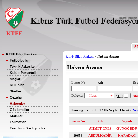
A
KTFF Bilgi Bankası
KTFF Bilgi Bankası
»
Hakem Arama
Futbolcular
Hakem Arama
Teknik Adamlar
Kulüp Personeli
Maçlar
Lisans No
Adı
Soy
Kulüpler
Stadlar
Bölgeler
Aktif
Cezalar
Hakemler
Gözlemciler
Showing 1 - 15 of 572
İlk Sayfa | Önceki |
So
Statüler
Lisans No
Adı
Soyadı
Talimatlar
Formlar - Sözleşmeler
AHMET ENES
GÜNGÖRDÜ
10658
ABDULKADİR
KARADAĞ