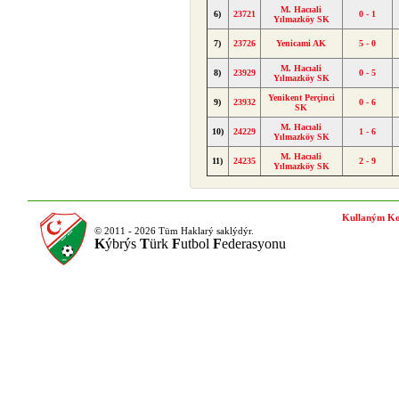
M. Hacıali
6)
23721
0 - 1
Yılmazköy SK
7)
23726
Yenicami AK
5 - 0
M. Hacıali
8)
23929
0 - 5
Yılmazköy SK
Yenikent Perçinci
9)
23932
0 - 6
SK
M. Hacıali
10)
24229
1 - 6
Yılmazköy SK
M. Hacıali
11)
24235
2 - 9
Yılmazköy SK
Kullaným Ko
© 2011 - 2026 Tüm Haklarý saklýdýr.
K
ýbrýs
T
ürk
F
utbol
F
ederasyonu