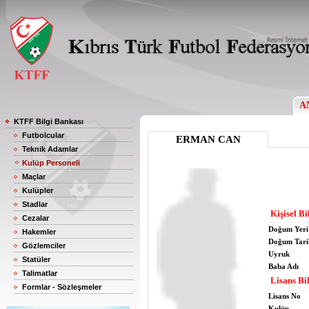
A
KTFF Bilgi Bankası
Futbolcular
ERMAN CAN
Teknik Adamlar
Kulüp Personeli
Maçlar
Kulüpler
Stadlar
Kişisel Bi
Cezalar
Doğum Yeri
Hakemler
Doğum Tari
Gözlemciler
Uyruk
Statüler
Baba Adı
Talimatlar
Lisans Bil
Formlar - Sözleşmeler
Lisans No
Kulüp