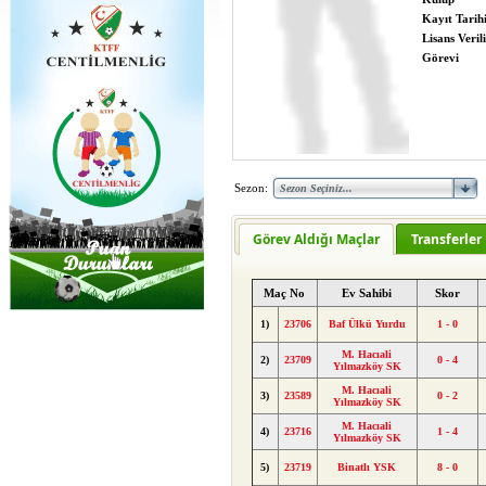
Kayıt Tarih
Lisans Verili
Görevi
Sezon:
Görev Aldığı Maçlar
Transferler
Maç No
Ev Sahibi
Skor
1)
23706
Baf Ülkü Yurdu
1 - 0
M. Hacıali
2)
23709
0 - 4
Yılmazköy SK
M. Hacıali
3)
23589
0 - 2
Yılmazköy SK
M. Hacıali
4)
23716
1 - 4
Yılmazköy SK
5)
23719
Binatlı YSK
8 - 0