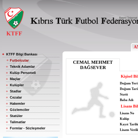
A
KTFF Bilgi Bankası
Futbolcular
CEMAL MEHMET
Teknik Adamlar
DAĞSEVER
Kulüp Personeli
Kişisel Bi
Maçlar
Doğum Yeri
Kulüpler
Doğum Tari
Stadlar
Statü
Cezalar
Baba Adı
Hakemler
Lisans Bil
Gözlemciler
Lisans No
Statüler
Kulüp
Talimatlar
Kayıt Tarih
Formlar - Sözleşmeler
Lisans Verili