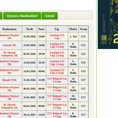
Oyuncu Hareketleri
Genel
Deplasman
Tarih
Saat
Lig
Hafta
Grup
Yenikent Perçinci
Saydam U15
31.05.2026
14:00
1. Tur
U15
SK
Ligi
Saydam U15
9.
Gönyeli SK
23.05.2026
14:00
U15
Ligi 1.Grup
Hafta
M. Hacıali
Saydam U15
6.
03.05.2026
10:30
U15
Yılmazköy SK
Ligi 1.Grup
Hafta
Yenikent Perçinci
Saydam U15
3.
12.04.2026
16:30
U15
SK
Ligi 1.Grup
Hafta
Yenikent Perçinci
Saydam U15
1.
14.03.2026
09:00
U15
SK
Ligi 1.Grup
Hafta
U17 Bölgesel Lig
14.
Binatlı YSK
15.02.2026
15:00
U17
1.Grup
Hafta
Yenikent Perçinci
U17 Bölgesel Lig
13.
08.02.2026
09:00
U17
SK
1.Grup
Hafta
Yenikent Perçinci
U17 Bölgesel Lig
10.
11.01.2026
11:30
U17
SK
1.Grup
Hafta
M. Hacıali
U17 Bölgesel Lig
9.
04.01.2026
09:00
U17
Yılmazköy SK
1.Grup
Hafta
Yenikent Perçinci
U17 Bölgesel Lig
8.
28.12.2025
14:30
U17
SK
1.Grup
Hafta