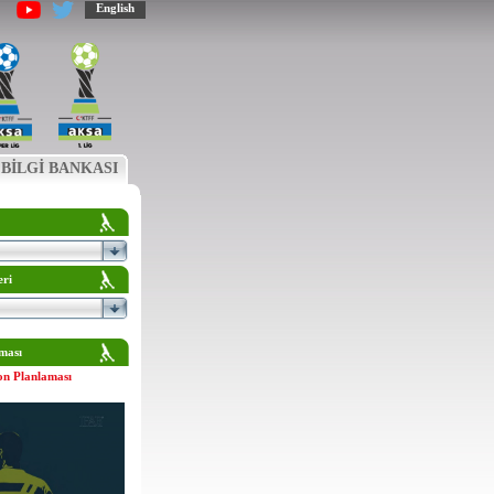
English
BİLGİ BANKASI
eri
ması
on Planlaması