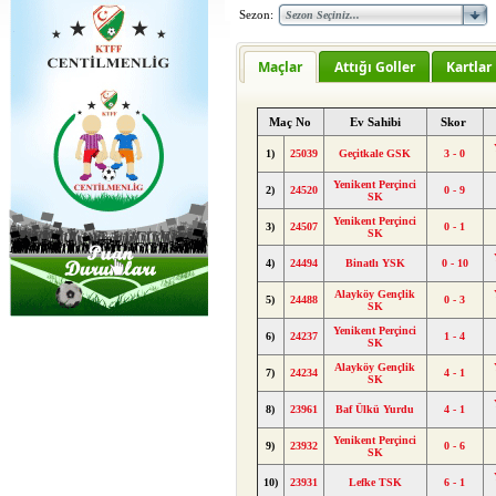
Sezon:
Maçlar
Attığı Goller
Kartlar
Maç No
Ev Sahibi
Skor
1)
25039
Geçitkale GSK
3 - 0
Yenikent Perçinci
2)
24520
0 - 9
SK
Yenikent Perçinci
3)
24507
0 - 1
SK
4)
24494
Binatlı YSK
0 - 10
Alayköy Gençlik
5)
24488
0 - 3
SK
Yenikent Perçinci
6)
24237
1 - 4
SK
Alayköy Gençlik
7)
24234
4 - 1
SK
8)
23961
Baf Ülkü Yurdu
4 - 1
Yenikent Perçinci
9)
23932
0 - 6
SK
10)
23931
Lefke TSK
6 - 1