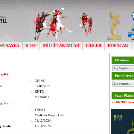
NA SAYFA
KTFF
MİLLİ TAKIMLAR
LİGLER
KUPALAR
Fikstürler
lgiler
Puan Cetvell
:
GİRNE
hi
:
02/01/2011
:
KKTC
Sezon Planla
:
MEHMET
2018-2019 Sez
gileri
:
120411
:
Yenikent Perçinci SK
i
:
01/12/2024
ş Tarihi
:
15/10/2025