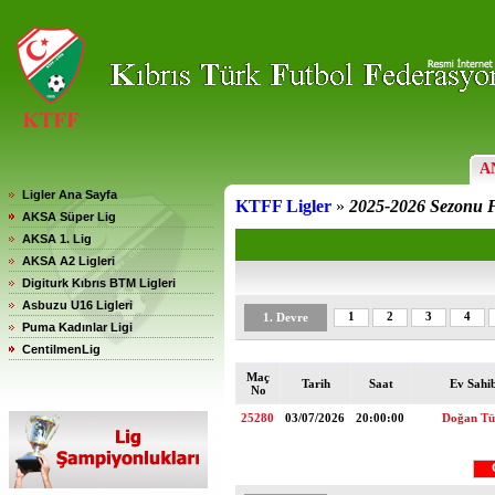
A
Ligler Ana Sayfa
KTFF Ligler
»
2025-2026 Sezonu F
AKSA Süper Lig
AKSA 1. Lig
AKSA A2 Ligleri
Digiturk Kıbrıs BTM Ligleri
Asbuzu U16 Ligleri
1
2
3
4
1. Devre
Puma Kadınlar Ligi
CentilmenLig
Maç
Tarih
Saat
Ev Sahi
No
25280
03/07/2026
20:00:00
Doğan Tür