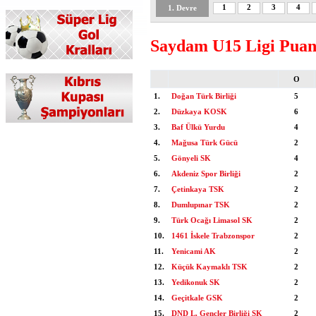
1
2
3
4
1. Devre
Saydam U15 Ligi Puan
O
1.
Doğan Türk Birliği
5
2.
Düzkaya KOSK
6
3.
Baf Ülkü Yurdu
4
4.
Mağusa Türk Gücü
2
5.
Gönyeli SK
4
6.
Akdeniz Spor Birliği
2
7.
Çetinkaya TSK
2
8.
Dumlupınar TSK
2
9.
Türk Ocağı Limasol SK
2
10.
1461 İskele Trabzonspor
2
11.
Yenicami AK
2
12.
Küçük Kaymaklı TSK
2
13.
Yedikonuk SK
2
14.
Geçitkale GSK
2
15.
DND L. Gençler Birliği SK
2