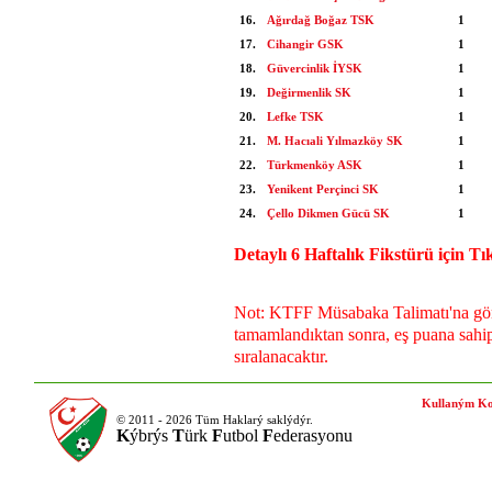
16.
Ağırdağ Boğaz TSK
1
17.
Cihangir GSK
1
18.
Güvercinlik İYSK
1
19.
Değirmenlik SK
1
20.
Lefke TSK
1
21.
M. Hacıali Yılmazköy SK
1
22.
Türkmenköy ASK
1
23.
Yenikent Perçinci SK
1
24.
Çello Dikmen Gücü SK
1
Detaylı 6 Haftalık Fikstürü için Tık
Not: KTFF Müsabaka Talimatı'na göre
tamamlandıktan sonra, eş puana sahip
sıralanacaktır.
Kullaným Ko
© 2011 - 2026 Tüm Haklarý saklýdýr.
K
ýbrýs
T
ürk
F
utbol
F
ederasyonu