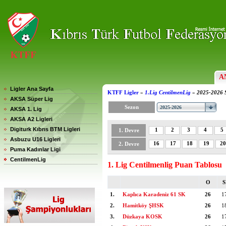
A
Ligler Ana Sayfa
KTFF Ligler
»
1.Lig CentilmenLig
»
2025-2026 
AKSA Süper Lig
Sezon
AKSA 1. Lig
AKSA A2 Ligleri
Digiturk Kıbrıs BTM Ligleri
1
2
3
4
5
1. Devre
Asbuzu U16 Ligleri
16
17
18
19
20
2. Devre
Puma Kadınlar Ligi
CentilmenLig
1. Lig Centilmenlig Puan Tablosu
O
1.
Kaplıca Karadeniz 61 SK
26
1
2.
Hamitköy ŞHSK
26
1
3.
Düzkaya KOSK
26
1