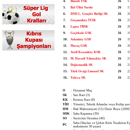
4.
Binatlı YSK
26
1
5.
Baf Ülkü Yurdu
26
1
6.
DND L. Gençler Birliği SK
26
2
7.
Göçmenköy İYSK
26
2
8.
Lapta TBSK
26
2
9.
Geçitkale GSK
26
1
10.
Aslanköy GSD
26
1
11.
Maraş GSK
26
2
12.
Atoll Kozanköy KSK
26
1
13.
M. Hacıali Yılmazköy SK
26
2
14.
Değirmenlik SK
26
2
15.
Türk Ocağı Limasol SK
26
2
16.
Yalova SK
26
2
O
:
Oynanan Maç
SK
:
Sarı Kart (3)
KK
:
Kırmızı Kart (8)
YİH
:
Yönetici, Teknik Adamlar veya Kulüp perso
HM
:
Hak Mahrumiyeti (15) Ömür Boyu (2000),
SHK
:
Saha Kapatma (30)
SO
:
Seyircisiz Oynama (40)
Saha Olayları ve Çirkin Kötü Tezahürat E
PC
:
maksimum 30 puan)