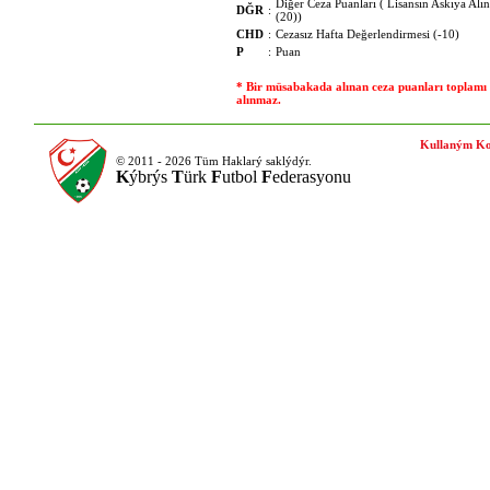
Diğer Ceza Puanları ( Lisansın Askıya Alın
DĞR
:
(20))
CHD
:
Cezasız Hafta Değerlendirmesi (-10)
P
:
Puan
* Bir müsabakada alınan ceza puanları toplamı 
alınmaz.
Kullaným Ko
© 2011 - 2026 Tüm Haklarý saklýdýr.
K
ýbrýs
T
ürk
F
utbol
F
ederasyonu