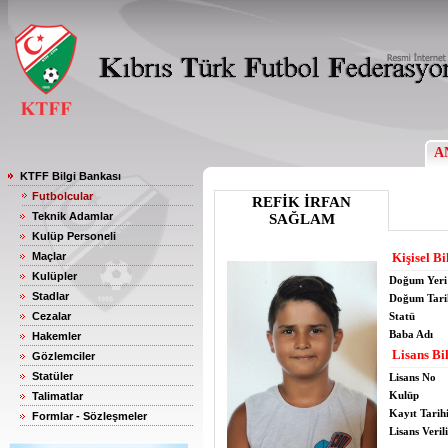
A
KTFF Bilgi Bankası
Futbolcular
REFİK İRFAN
Teknik Adamlar
SAĞLAM
Kulüp Personeli
Maçlar
Kişisel Bi
Kulüpler
Doğum Yeri
Stadlar
Doğum Tari
Cezalar
Statü
Baba Adı
Hakemler
Lisans Bil
Gözlemciler
Statüler
Lisans No
Kulüp
Talimatlar
Kayıt Tarih
Formlar - Sözleşmeler
Lisans Verili