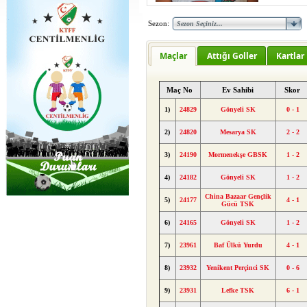
Sezon:
Maçlar
Attığı Goller
Kartlar
Maç No
Ev Sahibi
Skor
1)
24829
Gönyeli SK
0 - 1
2)
24820
Mesarya SK
2 - 2
3)
24190
Mormenekşe GBSK
1 - 2
4)
24182
Gönyeli SK
1 - 2
China Bazaar Gençlik
5)
24177
4 - 1
Gücü TSK
6)
24165
Gönyeli SK
1 - 2
7)
23961
Baf Ülkü Yurdu
4 - 1
8)
23932
Yenikent Perçinci SK
0 - 6
9)
23931
Lefke TSK
6 - 1