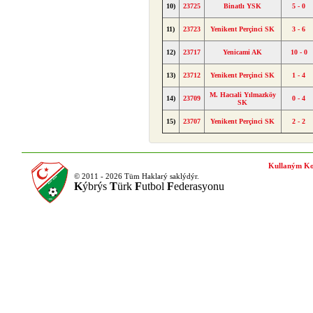
10)
23725
Binatlı YSK
5 - 0
11)
23723
Yenikent Perçinci SK
3 - 6
12)
23717
Yenicami AK
10 - 0
13)
23712
Yenikent Perçinci SK
1 - 4
M. Hacıali Yılmazköy
14)
23709
0 - 4
SK
15)
23707
Yenikent Perçinci SK
2 - 2
Kullaným Ko
© 2011 - 2026 Tüm Haklarý saklýdýr.
K
ýbrýs
T
ürk
F
utbol
F
ederasyonu