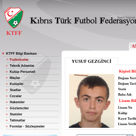
A
KTFF Bilgi Bankası
Futbolcular
YUSUF GEZGİNCİ
Teknik Adamlar
Kişisel Bi
Kulüp Personeli
Maçlar
Doğum Yeri
Doğum Tari
Kulüpler
Statü
Stadlar
Baba Adı
Cezalar
Lisans Bil
Hakemler
Lisans No
Gözlemciler
Kulüp
Statüler
Kayıt Tarih
Talimatlar
Lisans Verili
Formlar - Sözleşmeler