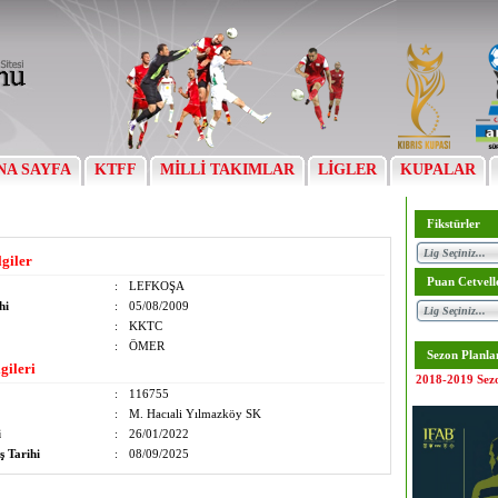
NA SAYFA
KTFF
MİLLİ TAKIMLAR
LİGLER
KUPALAR
Fikstürler
lgiler
Puan Cetvell
:
LEFKOŞA
hi
:
05/08/2009
:
KKTC
:
ÖMER
Sezon Planla
gileri
2018-2019 Sez
:
116755
:
M. Hacıali Yılmazköy SK
i
:
26/01/2022
ş Tarihi
:
08/09/2025