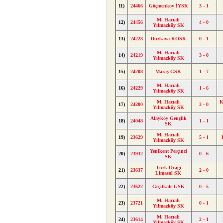
11)
24466
Göçmenköy İYSK
3 - 1
M. Hacıali
12)
24456
4 - 0
Yılmazköy SK
13)
24228
Düzkaya KOSK
0 - 1
M. Hacıali
14)
24219
3 - 0
Yılmazköy SK
15)
24208
Maraş GSK
1 - 7
M. Hacıali
16)
24229
1 - 6
Yılmazköy SK
M. Hacıali
K
17)
24200
3 - 0
Yılmazköy SK
Alayköy Gençlik
18)
24048
1 - 1
SK
M. Hacıali
19)
23629
5 - 1
Yılmazköy SK
Yenikent Perçinci
20)
23932
0 - 6
SK
Türk Ocağı
21)
23637
2 - 0
Limasol SK
22)
23622
Geçitkale GSK
0 - 5
M. Hacıali
23)
23721
0 - 1
Yılmazköy SK
M. Hacıali
24)
23614
2 - 1
Yılmazköy SK