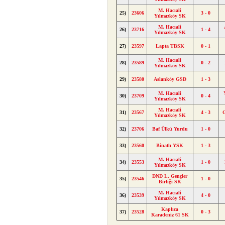
M. Hacıali
25)
23606
3 - 0
Yılmazköy SK
M. Hacıali
26)
23716
1 - 4
Yılmazköy SK
27)
23597
Lapta TBSK
0 - 1
M. Hacıali
28)
23589
0 - 2
Yılmazköy SK
29)
23580
Aslanköy GSD
1 - 3
M. Hacıali
30)
23709
0 - 4
Yılmazköy SK
M. Hacıali
31)
23567
4 - 3
Yılmazköy SK
32)
23706
Baf Ülkü Yurdu
1 - 0
33)
23560
Binatlı YSK
1 - 3
M. Hacıali
34)
23553
1 - 0
Yılmazköy SK
DND L. Gençler
35)
23546
1 - 0
Birliği SK
M. Hacıali
36)
23539
4 - 0
Yılmazköy SK
Kaplıca
37)
23528
0 - 3
Karadeniz 61 SK