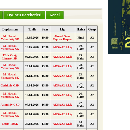
Oyuncu Hareketleri
Genel
Deplasman
Tarih
Saat
Lig
Hafta
Grup
M. Hacıali
Ahmed Sami
18.05.2026
19:30
Final
A2
Yılmazköy SK
Topcan Kupası
M. Hacıali
30.
10.05.2026
12:30
AKSA A2 1.Lig
A2
Yılmazköy SK
Hafta
Türk Ocağı
29.
02.05.2026
13:30
AKSA A2 1.Lig
A2
Limasol SK
Hafta
M. Hacıali
28.
26.04.2026
13:30
AKSA A2 1.Lig
A2
Yılmazköy SK
Hafta
M. Hacıali
23.
21.04.2026
16:30
AKSA A2 1.Lig
A2
Yılmazköy SK
Hafta
27.
Geçitkale GSK
18.04.2026
13:30
AKSA A2 1.Lig
A2
Hafta
M. Hacıali
26.
12.04.2026
13:30
AKSA A2 1.Lig
A2
Yılmazköy SK
Hafta
22.
Aslanköy GSD
07.04.2026
16:30
AKSA A2 1.Lig
A2
Hafta
M. Hacıali
25.
04.04.2026
13:30
AKSA A2 1.Lig
A2
Yılmazköy SK
Hafta
24.
Lapta TBSK
28.03.2026
13:30
AKSA A2 1.Lig
A2
Hafta