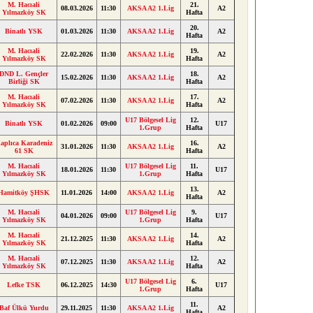
M. Hacıali
21.
08.03.2026
11:30
AKSA A2 1.Lig
A2
Yılmazköy SK
Hafta
20.
Binatlı YSK
01.03.2026
11:30
AKSA A2 1.Lig
A2
Hafta
M. Hacıali
19.
22.02.2026
11:30
AKSA A2 1.Lig
A2
Yılmazköy SK
Hafta
DND L. Gençler
18.
15.02.2026
11:30
AKSA A2 1.Lig
A2
Birliği SK
Hafta
M. Hacıali
17.
07.02.2026
11:30
AKSA A2 1.Lig
A2
Yılmazköy SK
Hafta
U17 Bölgesel Lig
12.
Binatlı YSK
01.02.2026
09:00
U17
1.Grup
Hafta
aplıca Karadeniz
16.
31.01.2026
11:30
AKSA A2 1.Lig
A2
61 SK
Hafta
M. Hacıali
U17 Bölgesel Lig
11.
18.01.2026
11:30
U17
Yılmazköy SK
1.Grup
Hafta
13.
Hamitköy ŞHSK
11.01.2026
14:00
AKSA A2 1.Lig
A2
Hafta
M. Hacıali
U17 Bölgesel Lig
9.
04.01.2026
09:00
U17
Yılmazköy SK
1.Grup
Hafta
M. Hacıali
14.
21.12.2025
11:30
AKSA A2 1.Lig
A2
Yılmazköy SK
Hafta
M. Hacıali
12.
07.12.2025
11:30
AKSA A2 1.Lig
A2
Yılmazköy SK
Hafta
U17 Bölgesel Lig
6.
Lefke TSK
06.12.2025
14:30
U17
1.Grup
Hafta
11.
Baf Ülkü Yurdu
29.11.2025
11:30
AKSA A2 1.Lig
A2
Hafta