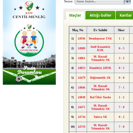
Sezon:
Maçlar
Attığı Goller
Kartlar
Maç No
Ev Sahibi
Skor
1)
24936
Dumlupınar TSK
1 - 1
Atoll Kozanköy
2)
24909
0 - 5
KSK
M. Hacıali
3)
24861
3 - 2
Yılmazköy SK
4)
24853
Hamitköy ŞHSK
0 - 5
5)
24479
Değirmenlik SK
0 - 0
M. Hacıali
6)
24846
7 - 1
Yılmazköy SK
7)
24838
Baf Ülkü Yurdu
1 - 2
M. Hacıali
8)
24471
7 - 0
Yılmazköy SK
9)
24734
Yalova SK
0 - 2
M. Hacıali
10)
24719
7 - 0
Yılmazköy SK