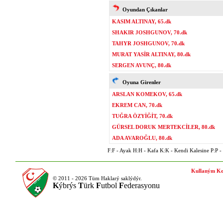
Oyundan Çıkanlar
KASIM ALTINAY, 65.dk
SHAKIR JOSHGUNOV, 70.dk
TAHYR JOSHGUNOV, 70.dk
MURAT YASİR ALTINAY, 80.dk
SERGEN AVUNÇ, 80.dk
Oyuna Girenler
ARSLAN KOMEKOV, 65.dk
EKREM CAN, 70.dk
TUĞRA ÖZYİĞİT, 70.dk
GÜRSEL DORUK MERTEKCİLER, 80.dk
ADA AVAROĞLU, 80.dk
F:F - Ayak H:H - Kafa K:K - Kendi Kalesine P:P - P
Kullaným Ko
© 2011 - 2026 Tüm Haklarý saklýdýr.
K
ýbrýs
T
ürk
F
utbol
F
ederasyonu