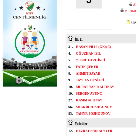
A
MEHME
ERS
İlk 11
31.
HASAN PİLLİ (GK)(C)
4.
OĞUZHAN IŞIL
5.
YUSUF GEZGİNCİ
6.
FATİN ÇEKER
8.
AHMET SAYAR
9.
TAYLAN DENİZCİ
10.
MURAT YASİR ALTINAY
19.
SERGEN AVUNÇ
27.
KASIM ALTINAY
66.
SHAKIR JOSHGUNOV
83.
TAHYR JOSHGUNOV
Yedekler
12.
HEZRAT SHİRALYYER