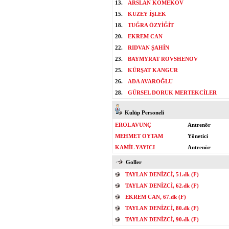
13.
ARSLAN KOMEKOV
15.
KUZEY İŞLEK
18.
TUĞRA ÖZYİĞİT
20.
EKREM CAN
22.
RIDVAN ŞAHİN
23.
BAYMYRAT ROVSHENOV
25.
KÜRŞAT KANGUR
26.
ADA AVAROĞLU
28.
GÜRSEL DORUK MERTEKCİLER
Kulüp Personeli
EROL AVUNÇ
Antrenör
MEHMET OYTAM
Yönetici
KAMİL YAYICI
Antrenör
Goller
TAYLAN DENİZCİ, 51.dk (F)
TAYLAN DENİZCİ, 62.dk (F)
EKREM CAN, 67.dk (F)
TAYLAN DENİZCİ, 80.dk (F)
TAYLAN DENİZCİ, 90.dk (F)