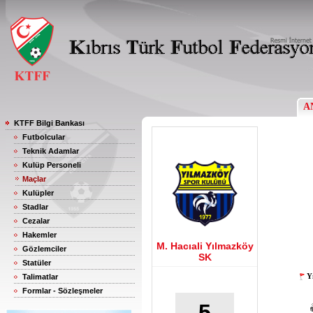
A
KTFF Bilgi Bankası
Futbolcular
Teknik Adamlar
Kulüp Personeli
Maçlar
Kulüpler
Stadlar
Cezalar
Hakemler
M. Hacıali Yılmazköy
Gözlemciler
SK
Statüler
Y
Talimatlar
Formlar - Sözleşmeler
5