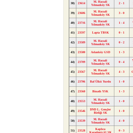
M. Hacıali
38)
23614
2 - 1
Yılmazköy SK
M. Hacıali
39)
23606
3 - 0
Yılmazköy SK
M. Hacıali
40)
23716
1 - 4
Yılmazköy SK
41)
23597
Lapta TBSK
0 - 1
M. Hacıali
42)
23589
0 - 2
Yılmazköy SK
43)
23580
Aslanköy GSD
1 - 3
M. Hacıali
44)
23709
0 - 4
Yılmazköy SK
M. Hacıali
45)
23567
4 - 3
Yılmazköy SK
46)
23706
Baf Ülkü Yurdu
1 - 0
47)
23560
Binatlı YSK
1 - 3
M. Hacıali
48)
23553
1 - 0
Yılmazköy SK
DND L. Gençler
49)
23546
1 - 0
Birliği SK
M. Hacıali
50)
23539
4 - 0
Yılmazköy SK
Kaplıca
51)
23528
0 - 3
Karadeniz 61 SK