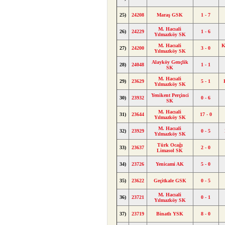
25)
24208
Maraş GSK
1 - 7
M. Hacıali
26)
24229
1 - 6
Yılmazköy SK
M. Hacıali
K
27)
24200
3 - 0
Yılmazköy SK
Alayköy Gençlik
28)
24048
1 - 1
SK
M. Hacıali
29)
23629
5 - 1
Yılmazköy SK
Yenikent Perçinci
30)
23932
0 - 6
SK
M. Hacıali
31)
23644
17 - 0
Yılmazköy SK
M. Hacıali
32)
23929
0 - 5
Yılmazköy SK
Türk Ocağı
33)
23637
2 - 0
Limasol SK
34)
23726
Yenicami AK
5 - 0
35)
23622
Geçitkale GSK
0 - 5
M. Hacıali
36)
23721
0 - 1
Yılmazköy SK
37)
23719
Binatlı YSK
8 - 0