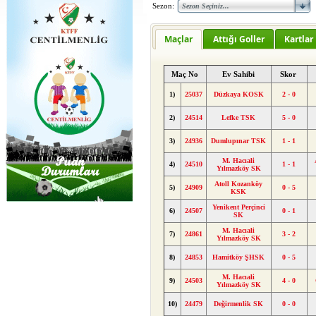
Sezon:
Maçlar
Attığı Goller
Kartlar
Maç No
Ev Sahibi
Skor
1)
25037
Düzkaya KOSK
2 - 0
2)
24514
Lefke TSK
5 - 0
3)
24936
Dumlupınar TSK
1 - 1
M. Hacıali
4)
24510
1 - 1
Yılmazköy SK
Atoll Kozanköy
5)
24909
0 - 5
KSK
Yenikent Perçinci
6)
24507
0 - 1
SK
M. Hacıali
7)
24861
3 - 2
Yılmazköy SK
8)
24853
Hamitköy ŞHSK
0 - 5
M. Hacıali
9)
24503
4 - 0
Yılmazköy SK
10)
24479
Değirmenlik SK
0 - 0