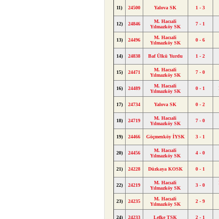
11)
24500
Yalova SK
1 - 3
M. Hacıali
12)
24846
7 - 1
Yılmazköy SK
M. Hacıali
13)
24496
0 - 6
Yılmazköy SK
14)
24838
Baf Ülkü Yurdu
1 - 2
M. Hacıali
15)
24471
7 - 0
Yılmazköy SK
M. Hacıali
16)
24489
0 - 1
Yılmazköy SK
17)
24734
Yalova SK
0 - 2
M. Hacıali
18)
24719
7 - 0
Yılmazköy SK
19)
24466
Göçmenköy İYSK
3 - 1
M. Hacıali
20)
24456
4 - 0
Yılmazköy SK
21)
24228
Düzkaya KOSK
0 - 1
M. Hacıali
22)
24219
3 - 0
Yılmazköy SK
M. Hacıali
23)
24235
2 - 9
Yılmazköy SK
24)
24233
Lefke TSK
2 - 1