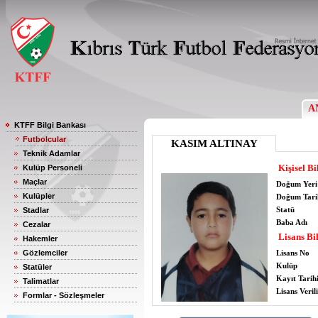
A
KTFF Bilgi Bankası
Futbolcular
KASIM ALTINAY
Teknik Adamlar
Kişisel Bi
Kulüp Personeli
Maçlar
Doğum Yeri
Kulüpler
Doğum Tari
Statü
Stadlar
Baba Adı
Cezalar
Lisans Bil
Hakemler
Gözlemciler
Lisans No
Kulüp
Statüler
Kayıt Tarih
Talimatlar
Lisans Verili
Formlar - Sözleşmeler