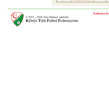
Kullaným Ko
© 2011 - 2026 Tüm Haklarý saklýdýr.
K
ýbrýs
T
ürk
F
utbol
F
ederasyonu