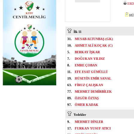
ERD
HÜS
İlk 11
31.
MUSAB ALTUNBAŞ (GK)
10.
AHMET ALİ KOÇAK (C)
5.
BERKAY İŞKAR
7.
DOĞUKAN YILDIZ
8.
EMRE ÇOBAN
11.
EFE ESAT GÜMÜLLÜ
19.
HÜSEYİN EMİR SANAL
63.
FİRUZ ÇALIŞKAN
77.
MEHMET DEMİRBİLEK
89.
ÖZGÜR ÖZTAŞ
97.
ÖMER KADAK
Yedekler
9.
MEHMET DİNLER
17.
FURKAN YUSUF ATICI