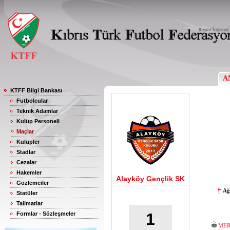
A
KTFF Bilgi Bankası
Futbolcular
Teknik Adamlar
Kulüp Personeli
Maçlar
Kulüpler
Stadlar
Cezalar
Hakemler
Alayköy Gençlik SK
Gözlemciler
Ağ
Statüler
Talimatlar
1
Formlar - Sözleşmeler
MER