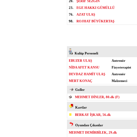
20.
ŞERİF SEZGİN
23.
EGE HAKKI GÜMÜLLÜ
76.
AZAT ULAŞ
98.
ROJHAT BÜYÜKERTAŞ
Kulüp Personeli
EBUZER ULAŞ
Antrenör
NİDA AFET KANSU
Fizyoterapist
DEVDAZ HAMİT ULAŞ
Antrenör
MERT KONAÇ
Malzemeci
Goller
MEHMET DİNLER, 80.dk (F)
Kartlar
BERKAY İŞKAR, 56.dk
Oyundan Çıkanlar
MEHMET DEMİRBİLEK, 29.dk