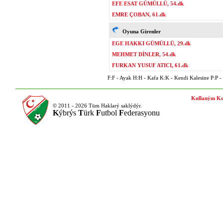
EFE ESAT GÜMÜLLÜ, 54.dk
EMRE ÇOBAN, 61.dk
Oyuna Girenler
EGE HAKKI GÜMÜLLÜ, 29.dk
MEHMET DİNLER, 54.dk
FURKAN YUSUF ATICI, 61.dk
F:F - Ayak H:H - Kafa K:K - Kendi Kalesine P:P - P
Kullaným Ko
© 2011 - 2026 Tüm Haklarý saklýdýr.
K
ýbrýs
T
ürk
F
utbol
F
ederasyonu