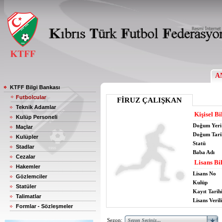
A
KTFF Bilgi Bankası
Futbolcular
FİRUZ ÇALIŞKAN
Teknik Adamlar
Kişisel Bi
Kulüp Personeli
Doğum Yeri
Maçlar
Doğum Tari
Kulüpler
Statü
Stadlar
Baba Adı
Cezalar
Lisans Bil
Hakemler
Lisans No
Gözlemciler
Kulüp
Statüler
Kayıt Tarih
Talimatlar
Lisans Verili
Formlar - Sözleşmeler
Sezon: