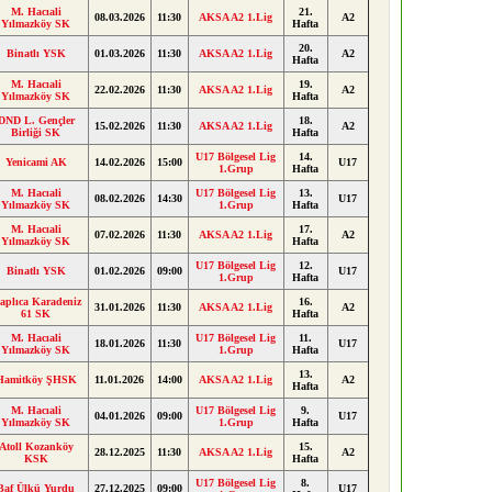
M. Hacıali
21.
08.03.2026
11:30
AKSA A2 1.Lig
A2
Yılmazköy SK
Hafta
20.
Binatlı YSK
01.03.2026
11:30
AKSA A2 1.Lig
A2
Hafta
M. Hacıali
19.
22.02.2026
11:30
AKSA A2 1.Lig
A2
Yılmazköy SK
Hafta
DND L. Gençler
18.
15.02.2026
11:30
AKSA A2 1.Lig
A2
Birliği SK
Hafta
U17 Bölgesel Lig
14.
Yenicami AK
14.02.2026
15:00
U17
1.Grup
Hafta
M. Hacıali
U17 Bölgesel Lig
13.
08.02.2026
14:30
U17
Yılmazköy SK
1.Grup
Hafta
M. Hacıali
17.
07.02.2026
11:30
AKSA A2 1.Lig
A2
Yılmazköy SK
Hafta
U17 Bölgesel Lig
12.
Binatlı YSK
01.02.2026
09:00
U17
1.Grup
Hafta
aplıca Karadeniz
16.
31.01.2026
11:30
AKSA A2 1.Lig
A2
61 SK
Hafta
M. Hacıali
U17 Bölgesel Lig
11.
18.01.2026
11:30
U17
Yılmazköy SK
1.Grup
Hafta
13.
Hamitköy ŞHSK
11.01.2026
14:00
AKSA A2 1.Lig
A2
Hafta
M. Hacıali
U17 Bölgesel Lig
9.
04.01.2026
09:00
U17
Yılmazköy SK
1.Grup
Hafta
Atoll Kozanköy
15.
28.12.2025
11:30
AKSA A2 1.Lig
A2
KSK
Hafta
U17 Bölgesel Lig
8.
Baf Ülkü Yurdu
27.12.2025
09:00
U17