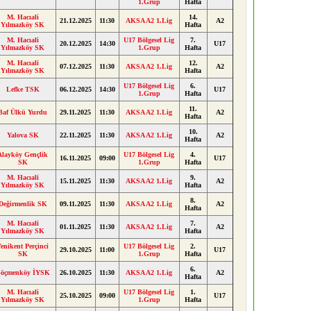
1.Grup
Hafta
M. Hacıali
14.
21.12.2025
11:30
AKSA A2 1.Lig
A2
Yılmazköy SK
Hafta
M. Hacıali
U17 Bölgesel Lig
7.
20.12.2025
14:30
U17
Yılmazköy SK
1.Grup
Hafta
M. Hacıali
12.
07.12.2025
11:30
AKSA A2 1.Lig
A2
Yılmazköy SK
Hafta
U17 Bölgesel Lig
6.
Lefke TSK
06.12.2025
14:30
U17
1.Grup
Hafta
11.
Baf Ülkü Yurdu
29.11.2025
11:30
AKSA A2 1.Lig
A2
Hafta
10.
Yalova SK
22.11.2025
11:30
AKSA A2 1.Lig
A2
Hafta
Alayköy Gençlik
U17 Bölgesel Lig
4.
16.11.2025
09:00
U17
SK
1.Grup
Hafta
M. Hacıali
9.
15.11.2025
11:30
AKSA A2 1.Lig
A2
Yılmazköy SK
Hafta
8.
Değirmenlik SK
09.11.2025
11:30
AKSA A2 1.Lig
A2
Hafta
M. Hacıali
7.
01.11.2025
11:30
AKSA A2 1.Lig
A2
Yılmazköy SK
Hafta
enikent Perçinci
U17 Bölgesel Lig
2.
29.10.2025
11:00
U17
SK
1.Grup
Hafta
6.
öçmenköy İYSK
26.10.2025
11:30
AKSA A2 1.Lig
A2
Hafta
M. Hacıali
U17 Bölgesel Lig
1.
25.10.2025
09:00
U17
Yılmazköy SK
1.Grup
Hafta