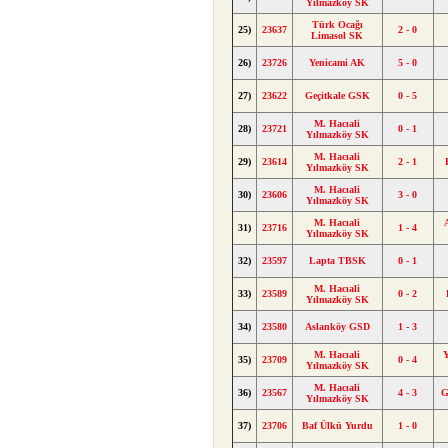
Yılmazköy SK
Türk Ocağı
25)
23637
2 - 0
Limasol SK
26)
23726
Yenicami AK
5 - 0
27)
23622
Geçitkale GSK
0 - 5
M. Hacıali
28)
23721
0 - 1
Yılmazköy SK
M. Hacıali
29)
23614
2 - 1
Yılmazköy SK
M. Hacıali
30)
23606
3 - 0
Yılmazköy SK
M. Hacıali
31)
23716
1 - 4
Yılmazköy SK
32)
23597
Lapta TBSK
0 - 1
M. Hacıali
33)
23589
0 - 2
Yılmazköy SK
34)
23580
Aslanköy GSD
1 - 3
M. Hacıali
Y
35)
23709
0 - 4
Yılmazköy SK
M. Hacıali
36)
23567
4 - 3
G
Yılmazköy SK
37)
23706
Baf Ülkü Yurdu
1 - 0