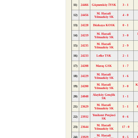
11)
24466
Göçmenköy İYSK
3 - 1
M. Hacıali
12)
24456
4 - 0
Yılmazköy SK
13)
24228
Düzkaya KOSK
0 - 1
M. Hacıali
14)
24219
3 - 0
Yılmazköy SK
M. Hacıali
15)
24235
2 - 9
Yılmazköy SK
16)
24233
Lefke TSK
2 - 1
17)
24208
Maraş GSK
1 - 7
M. Hacıali
18)
24229
1 - 6
Yılmazköy SK
M. Hacıali
K
19)
24200
3 - 0
Yılmazköy SK
Alayköy Gençlik
20)
24048
1 - 1
SK
M. Hacıali
21)
23629
5 - 1
Yılmazköy SK
Yenikent Perçinci
22)
23932
0 - 6
SK
M. Hacıali
23)
23644
17 - 0
Yılmazköy SK
M. Hacıali
24)
23929
0 - 5