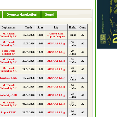
Oyuncu Hareketleri
Genel
Deplasman
Tarih
Saat
Lig
Hafta
Grup
M. Hacıali
Ahmed Sami
18.05.2026
19:30
Final
A2
Yılmazköy SK
Topcan Kupası
M. Hacıali
30.
10.05.2026
12:30
AKSA A2 1.Lig
A2
Yılmazköy SK
Hafta
Türk Ocağı
29.
02.05.2026
13:30
AKSA A2 1.Lig
A2
Limasol SK
Hafta
M. Hacıali
28.
26.04.2026
13:30
AKSA A2 1.Lig
A2
Yılmazköy SK
Hafta
M. Hacıali
23.
21.04.2026
16:30
AKSA A2 1.Lig
A2
Yılmazköy SK
Hafta
27.
Geçitkale GSK
18.04.2026
13:30
AKSA A2 1.Lig
A2
Hafta
M. Hacıali
26.
12.04.2026
13:30
AKSA A2 1.Lig
A2
Yılmazköy SK
Hafta
22.
Aslanköy GSD
07.04.2026
16:30
AKSA A2 1.Lig
A2
Hafta
M. Hacıali
25.
04.04.2026
13:30
AKSA A2 1.Lig
A2
Yılmazköy SK
Hafta
24.
Lapta TBSK
28.03.2026
13:30
AKSA A2 1.Lig
A2
Hafta