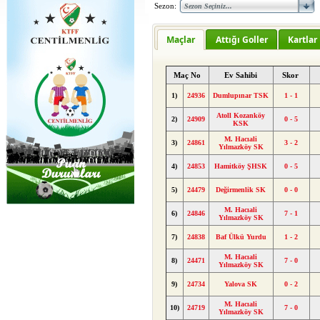
Sezon:
Maçlar
Attığı Goller
Kartlar
Maç No
Ev Sahibi
Skor
1)
24936
Dumlupınar TSK
1 - 1
Atoll Kozanköy
2)
24909
0 - 5
KSK
M. Hacıali
3)
24861
3 - 2
Yılmazköy SK
4)
24853
Hamitköy ŞHSK
0 - 5
5)
24479
Değirmenlik SK
0 - 0
M. Hacıali
6)
24846
7 - 1
Yılmazköy SK
7)
24838
Baf Ülkü Yurdu
1 - 2
M. Hacıali
8)
24471
7 - 0
Yılmazköy SK
9)
24734
Yalova SK
0 - 2
M. Hacıali
10)
24719
7 - 0
Yılmazköy SK