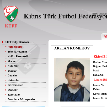
A
KTFF Bilgi Bankası
Futbolcular
ARSLAN KOMEKOV
Teknik Adamlar
Kişisel Bi
Kulüp Personeli
Maçlar
Doğum Yeri
Kulüpler
Doğum Tari
Statü
Stadlar
Baba Adı
Cezalar
Lisans Bil
Hakemler
Gözlemciler
Lisans No
Kulüp
Statüler
Kayıt Tarih
Talimatlar
Lisans Verili
Formlar - Sözleşmeler