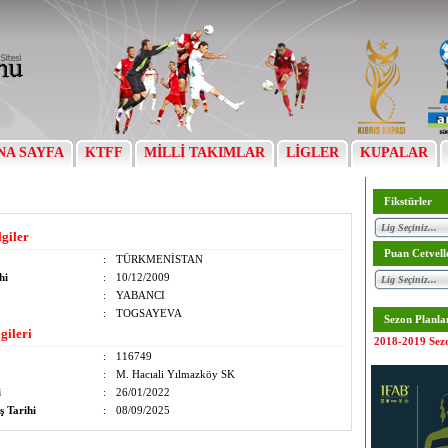
NA SAYFA
KTFF
MİLLİ TAKIMLAR
LİGLER
KUPALAR
Fikstürler
lgiler
Puan Cetvell
:
TÜRKMENİSTAN
hi
:
10/12/2009
:
YABANCI
:
TOGSAYEVA
Sezon Planla
gileri
2018-2019 Sez
:
116749
:
M. Hacıali Yılmazköy SK
i
:
26/01/2022
ş Tarihi
:
08/09/2025