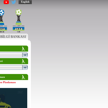
English
BİLGİ BANKASI
eri
ması
on Planlaması