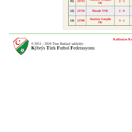
11)
23713
2 - 1
SK
12)
23710
Binatlı YSK
2 - 0
Alayköy Gençlik
13)
23708
3 - 1
SK
Kullaným Ko
© 2011 - 2026 Tüm Haklarý saklýdýr.
K
ýbrýs
T
ürk
F
utbol
F
ederasyonu