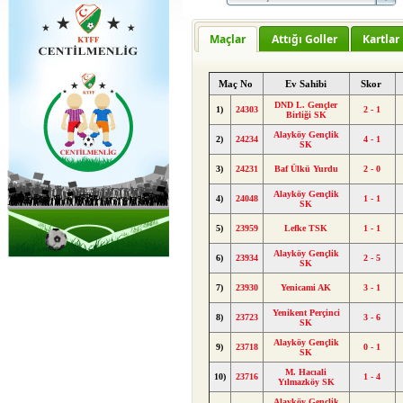
Maçlar
Attığı Goller
Kartlar
Maç No
Ev Sahibi
Skor
DND L. Gençler
1)
24303
2 - 1
Birliği SK
Alayköy Gençlik
2)
24234
4 - 1
SK
3)
24231
Baf Ülkü Yurdu
2 - 0
Alayköy Gençlik
4)
24048
1 - 1
SK
5)
23959
Lefke TSK
1 - 1
Alayköy Gençlik
6)
23934
2 - 5
SK
7)
23930
Yenicami AK
3 - 1
Yenikent Perçinci
8)
23723
3 - 6
SK
Alayköy Gençlik
9)
23718
0 - 1
SK
M. Hacıali
10)
23716
1 - 4
Yılmazköy SK
Alayköy Gençlik