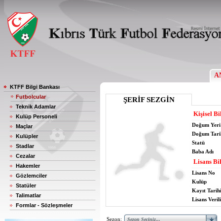
A
KTFF Bilgi Bankası
Futbolcular
ŞERİF SEZGİN
Teknik Adamlar
Kişisel Bi
Kulüp Personeli
Doğum Yeri
Maçlar
Doğum Tari
Kulüpler
Statü
Stadlar
Baba Adı
Cezalar
Lisans Bil
Hakemler
Lisans No
Gözlemciler
Kulüp
Statüler
Kayıt Tarih
Talimatlar
Lisans Verili
Formlar - Sözleşmeler
Sezon: