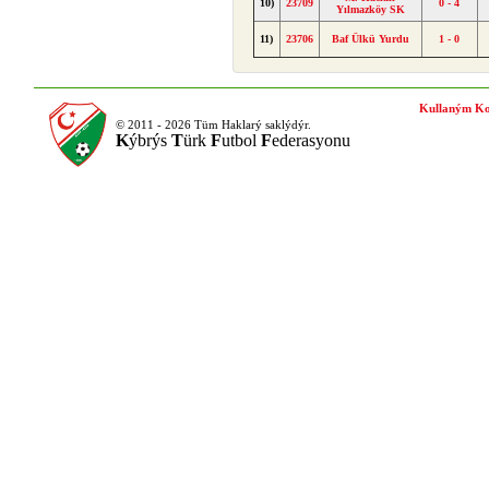
10)
23709
0 - 4
Yılmazköy SK
11)
23706
Baf Ülkü Yurdu
1 - 0
Kullaným Ko
© 2011 - 2026 Tüm Haklarý saklýdýr.
K
ýbrýs
T
ürk
F
utbol
F
ederasyonu