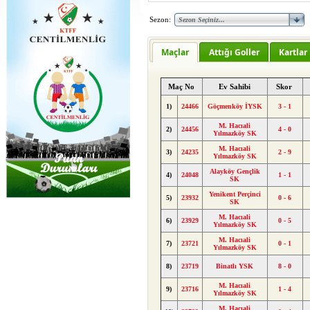
Sezon:
Maçlar
Attığı Goller
Kartlar
Maç No
Ev Sahibi
Skor
1)
24466
Göçmenköy İYSK
3 - 1
M. Hacıali
2)
24456
4 - 0
Yılmazköy SK
M. Hacıali
3)
24235
2 - 9
Yılmazköy SK
Alayköy Gençlik
4)
24048
1 - 1
SK
Yenikent Perçinci
5)
23932
0 - 6
SK
M. Hacıali
6)
23929
0 - 5
Yılmazköy SK
M. Hacıali
7)
23721
0 - 1
Yılmazköy SK
8)
23719
Binatlı YSK
8 - 0
M. Hacıali
9)
23716
1 - 4
Yılmazköy SK
M. Hacıali