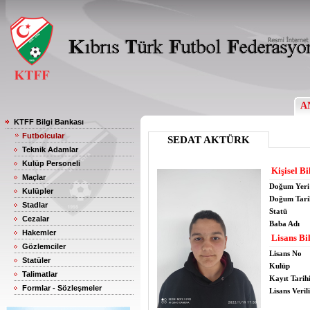
A
KTFF Bilgi Bankası
Futbolcular
SEDAT AKTÜRK
Teknik Adamlar
Kulüp Personeli
Kişisel Bi
Maçlar
Doğum Yeri
Kulüpler
Doğum Tari
Stadlar
Statü
Cezalar
Baba Adı
Hakemler
Lisans Bil
Gözlemciler
Lisans No
Statüler
Kulüp
Talimatlar
Kayıt Tarih
Formlar - Sözleşmeler
Lisans Verili