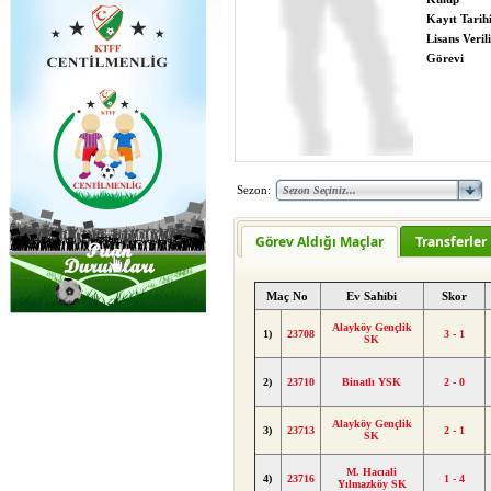
Kayıt Tarih
Lisans Verili
Görevi
Sezon:
Görev Aldığı Maçlar
Transferler
Maç No
Ev Sahibi
Skor
Alayköy Gençlik
1)
23708
3 - 1
SK
2)
23710
Binatlı YSK
2 - 0
Alayköy Gençlik
3)
23713
2 - 1
SK
M. Hacıali
4)
23716
1 - 4
Yılmazköy SK