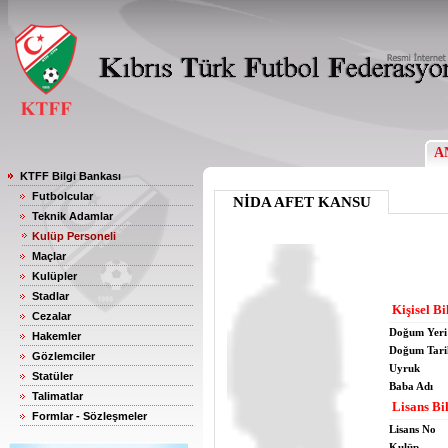
A
KTFF Bilgi Bankası
Futbolcular
NİDA AFET KANSU
Teknik Adamlar
Kulüp Personeli
Maçlar
Kulüpler
Stadlar
Kişisel Bi
Cezalar
Doğum Yeri
Hakemler
Doğum Tari
Gözlemciler
Uyruk
Statüler
Baba Adı
Talimatlar
Lisans Bil
Formlar - Sözleşmeler
Lisans No
Kulüp