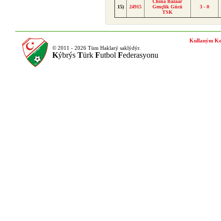
China Bazaar
15)
24915
Gençlik Gücü
3 - 0
TSK
Kullaným Ko
© 2011 - 2026 Tüm Haklarý saklýdýr.
K
ýbrýs
T
ürk
F
utbol
F
ederasyonu