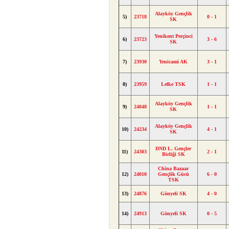
Alayköy Gençlik
5)
23718
0 - 1
SK
Yenikent Perçinci
6)
23723
3 - 6
SK
7)
23930
Yenicami AK
3 - 1
8)
23959
Lefke TSK
1 - 1
Alayköy Gençlik
9)
24048
1 - 1
SK
Alayköy Gençlik
10)
24234
4 - 1
SK
DND L. Gençler
11)
24303
2 - 1
Birliği SK
China Bazaar
12)
24010
Gençlik Gücü
6 - 0
TSK
13)
24876
Gönyeli SK
4 - 0
14)
24913
Gönyeli SK
0 - 5