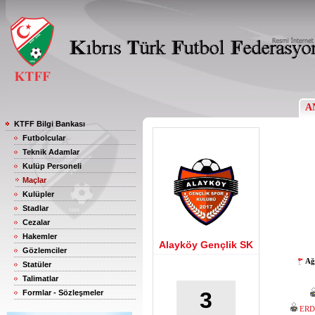
A
KTFF Bilgi Bankası
Futbolcular
Teknik Adamlar
Kulüp Personeli
Maçlar
Kulüpler
Stadlar
Cezalar
Hakemler
Alayköy Gençlik SK
Gözlemciler
Ağ
Statüler
Talimatlar
3
Formlar - Sözleşmeler
ERD