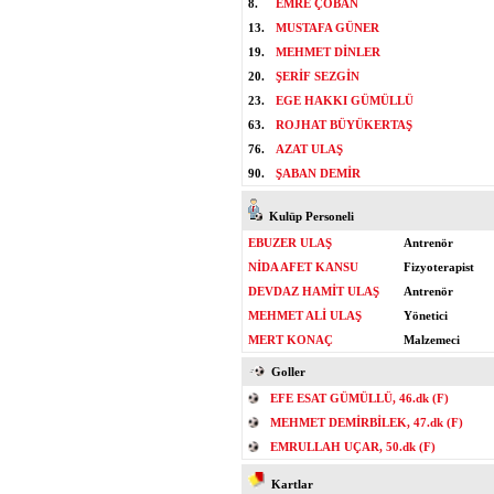
8.
EMRE ÇOBAN
13.
MUSTAFA GÜNER
19.
MEHMET DİNLER
20.
ŞERİF SEZGİN
23.
EGE HAKKI GÜMÜLLÜ
63.
ROJHAT BÜYÜKERTAŞ
76.
AZAT ULAŞ
90.
ŞABAN DEMİR
Kulüp Personeli
EBUZER ULAŞ
Antrenör
NİDA AFET KANSU
Fizyoterapist
DEVDAZ HAMİT ULAŞ
Antrenör
MEHMET ALİ ULAŞ
Yönetici
MERT KONAÇ
Malzemeci
Goller
EFE ESAT GÜMÜLLÜ, 46.dk (F)
MEHMET DEMİRBİLEK, 47.dk (F)
EMRULLAH UÇAR, 50.dk (F)
Kartlar