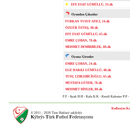
EFE ESAT GÜMÜLLÜ, 33.dk
Oyundan Çıkanlar
FURKAN YUSUF ATICI, 24.dk
ÖZGÜR ÖZTAŞ, 48.dk
EFE ESAT GÜMÜLLÜ, 65.dk
EMRE ÇOBAN, 78.dk
MEHMET DEMİRBİLEK, 80.dk
Oyuna Girenler
EMRE ÇOBAN, 24.dk
EGE HAKKI GÜMÜLLÜ, 48.dk
TUNÇ LEBLEBİCİOĞLU, 65.dk
MUSTAFA GÜNER, 78.dk
MEHMET DİNLER, 80.dk
F:F - Ayak H:H - Kafa K:K - Kendi Kalesine P:P - P
Kullaným Ko
© 2011 - 2026 Tüm Haklarý saklýdýr.
K
ýbrýs
T
ürk
F
utbol
F
ederasyonu