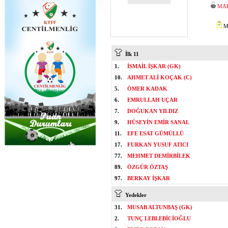
MAE
Mİ
İlk 11
1.
İSMAİL İŞKAR (GK)
10.
AHMET ALİ KOÇAK (C)
5.
ÖMER KADAK
6.
EMRULLAH UÇAR
7.
DOĞUKAN YILDIZ
9.
HÜSEYİN EMİR SANAL
11.
EFE ESAT GÜMÜLLÜ
17.
FURKAN YUSUF ATICI
77.
MEHMET DEMİRBİLEK
89.
ÖZGÜR ÖZTAŞ
97.
BERKAY İŞKAR
Yedekler
31.
MUSAB ALTUNBAŞ (GK)
2.
TUNÇ LEBLEBİCİOĞLU