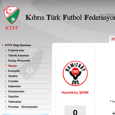
A
KTFF Bilgi Bankası
Futbolcular
Teknik Adamlar
Kulüp Personeli
Maçlar
Kulüpler
Stadlar
Cezalar
Hakemler
Gözlemciler
Hamitköy ŞHSK
Statüler
Le
Talimatlar
Formlar - Sözleşmeler
0