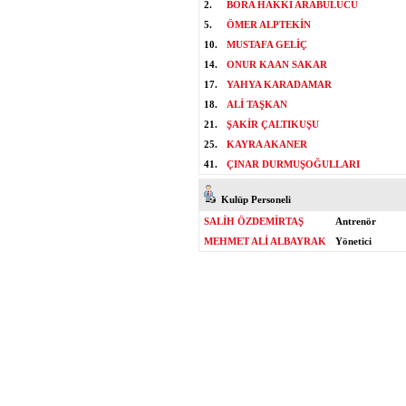
2.
BORA HAKKI ARABULUCU
5.
ÖMER ALPTEKİN
10.
MUSTAFA GELİÇ
14.
ONUR KAAN SAKAR
17.
YAHYA KARADAMAR
18.
ALİ TAŞKAN
21.
ŞAKİR ÇALTIKUŞU
25.
KAYRA AKANER
41.
ÇINAR DURMUŞOĞULLARI
Kulüp Personeli
SALİH ÖZDEMİRTAŞ
Antrenör
MEHMET ALİ ALBAYRAK
Yönetici