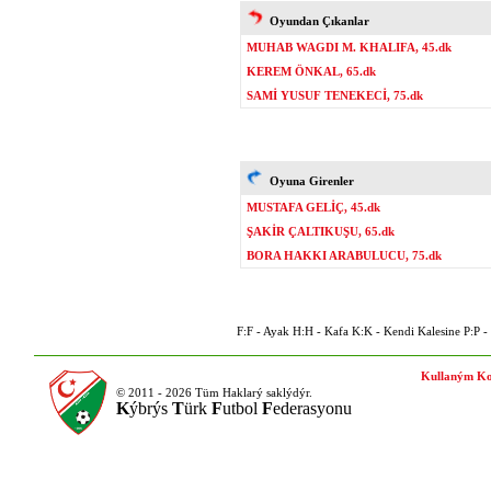
Oyundan Çıkanlar
MUHAB WAGDI M. KHALIFA, 45.dk
KEREM ÖNKAL, 65.dk
SAMİ YUSUF TENEKECİ, 75.dk
Oyuna Girenler
MUSTAFA GELİÇ, 45.dk
ŞAKİR ÇALTIKUŞU, 65.dk
BORA HAKKI ARABULUCU, 75.dk
F:F - Ayak H:H - Kafa K:K - Kendi Kalesine P:P - P
Kullaným Ko
© 2011 - 2026 Tüm Haklarý saklýdýr.
K
ýbrýs
T
ürk
F
utbol
F
ederasyonu