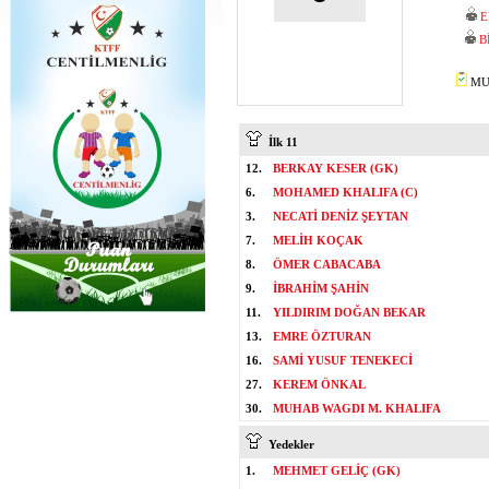
E
B
MUS
İlk 11
12.
BERKAY KESER (GK)
6.
MOHAMED KHALIFA (C)
3.
NECATİ DENİZ ŞEYTAN
7.
MELİH KOÇAK
8.
ÖMER CABACABA
9.
İBRAHİM ŞAHİN
11.
YILDIRIM DOĞAN BEKAR
13.
EMRE ÖZTURAN
16.
SAMİ YUSUF TENEKECİ
27.
KEREM ÖNKAL
30.
MUHAB WAGDI M. KHALIFA
Yedekler
1.
MEHMET GELİÇ (GK)