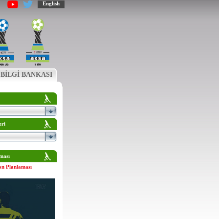
English
BİLGİ BANKASI
eri
ması
on Planlaması