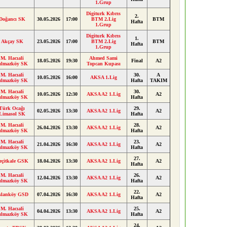
1.Grup
Digiturk Kıbrıs
2.
Doğancı SK
30.05.2026
17:00
BTM 2.Lig
BTM
Hafta
1.Grup
Digiturk Kıbrıs
1.
Akçay SK
23.05.2026
17:00
BTM 2.Lig
BTM
Hafta
1.Grup
M. Hacıali
Ahmed Sami
18.05.2026
19:30
Final
A2
ılmazköy SK
Topcan Kupası
M. Hacıali
30.
A
10.05.2026
16:00
AKSA 1.Lig
ılmazköy SK
Hafta
TAKIM
M. Hacıali
30.
10.05.2026
12:30
AKSA A2 1.Lig
A2
ılmazköy SK
Hafta
Türk Ocağı
29.
02.05.2026
13:30
AKSA A2 1.Lig
A2
Limasol SK
Hafta
M. Hacıali
28.
26.04.2026
13:30
AKSA A2 1.Lig
A2
ılmazköy SK
Hafta
M. Hacıali
23.
21.04.2026
16:30
AKSA A2 1.Lig
A2
ılmazköy SK
Hafta
27.
eçitkale GSK
18.04.2026
13:30
AKSA A2 1.Lig
A2
Hafta
M. Hacıali
26.
12.04.2026
13:30
AKSA A2 1.Lig
A2
ılmazköy SK
Hafta
22.
slanköy GSD
07.04.2026
16:30
AKSA A2 1.Lig
A2
Hafta
M. Hacıali
25.
04.04.2026
13:30
AKSA A2 1.Lig
A2
ılmazköy SK
Hafta
24.