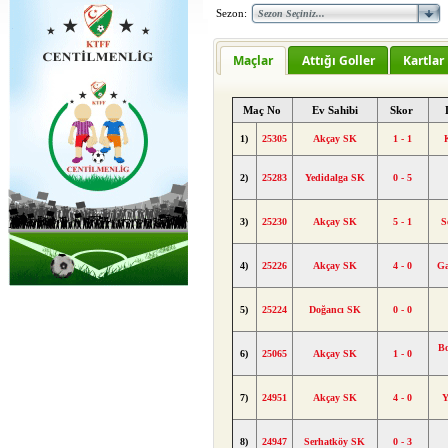
Sezon:
Maçlar
Attığı Goller
Kartlar
Maç No
Ev Sahibi
Skor
1)
25305
Akçay SK
1 - 1
2)
25283
Yedidalga SK
0 - 5
3)
25230
Akçay SK
5 - 1
S
4)
25226
Akçay SK
4 - 0
Ga
5)
25224
Doğancı SK
0 - 0
Bo
6)
25065
Akçay SK
1 - 0
7)
24951
Akçay SK
4 - 0
Y
8)
24947
Serhatköy SK
0 - 3