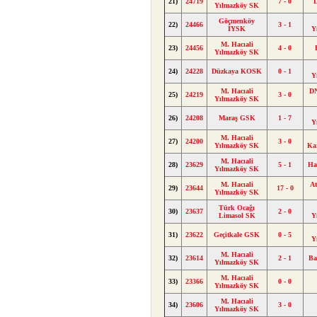
21)
24719
7 - 0
Yılmazköy SK
Göçmenköy
22)
24466
3 - 1
İYSK
Y
M. Hacıali
23)
24456
4 - 0
Yılmazköy SK
24)
24228
Düzkaya KOSK
0 - 1
Y
M. Hacıali
DN
25)
24219
3 - 0
Yılmazköy SK
26)
24208
Maraş GSK
1 - 7
Y
M. Hacıali
27)
24200
3 - 0
Yılmazköy SK
Ka
M. Hacıali
28)
23629
5 - 1
Ha
Yılmazköy SK
M. Hacıali
At
29)
23644
17 - 0
Yılmazköy SK
Türk Ocağı
30)
23637
2 - 0
Limasol SK
Y
31)
23622
Geçitkale GSK
0 - 5
Y
M. Hacıali
32)
23614
2 - 1
Ba
Yılmazköy SK
M. Hacıali
33)
23366
0 - 0
Yılmazköy SK
M. Hacıali
34)
23606
3 - 0
Yılmazköy SK