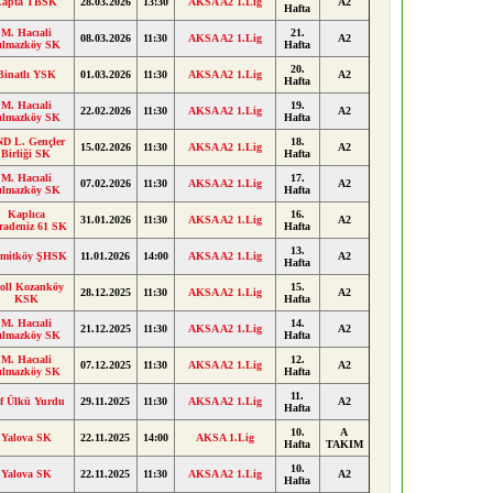
Lapta TBSK
28.03.2026
13:30
AKSA A2 1.Lig
A2
Hafta
M. Hacıali
21.
08.03.2026
11:30
AKSA A2 1.Lig
A2
ılmazköy SK
Hafta
20.
Binatlı YSK
01.03.2026
11:30
AKSA A2 1.Lig
A2
Hafta
M. Hacıali
19.
22.02.2026
11:30
AKSA A2 1.Lig
A2
ılmazköy SK
Hafta
D L. Gençler
18.
15.02.2026
11:30
AKSA A2 1.Lig
A2
Birliği SK
Hafta
M. Hacıali
17.
07.02.2026
11:30
AKSA A2 1.Lig
A2
ılmazköy SK
Hafta
Kaplıca
16.
31.01.2026
11:30
AKSA A2 1.Lig
A2
radeniz 61 SK
Hafta
13.
mitköy ŞHSK
11.01.2026
14:00
AKSA A2 1.Lig
A2
Hafta
oll Kozanköy
15.
28.12.2025
11:30
AKSA A2 1.Lig
A2
KSK
Hafta
M. Hacıali
14.
21.12.2025
11:30
AKSA A2 1.Lig
A2
ılmazköy SK
Hafta
M. Hacıali
12.
07.12.2025
11:30
AKSA A2 1.Lig
A2
ılmazköy SK
Hafta
11.
f Ülkü Yurdu
29.11.2025
11:30
AKSA A2 1.Lig
A2
Hafta
10.
A
Yalova SK
22.11.2025
14:00
AKSA 1.Lig
Hafta
TAKIM
10.
Yalova SK
22.11.2025
11:30
AKSA A2 1.Lig
A2
Hafta