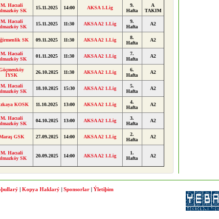
M. Hacıali
9.
A
15.11.2025
14:00
AKSA 1.Lig
ılmazköy SK
Hafta
TAKIM
M. Hacıali
9.
15.11.2025
11:30
AKSA A2 1.Lig
A2
ılmazköy SK
Hafta
8.
ğirmenlik SK
09.11.2025
11:30
AKSA A2 1.Lig
A2
Hafta
M. Hacıali
7.
01.11.2025
11:30
AKSA A2 1.Lig
A2
ılmazköy SK
Hafta
Göçmenköy
6.
26.10.2025
11:30
AKSA A2 1.Lig
A2
İYSK
Hafta
M. Hacıali
5.
18.10.2025
15:30
AKSA A2 1.Lig
A2
ılmazköy SK
Hafta
4.
üzkaya KOSK
11.10.2025
13:00
AKSA A2 1.Lig
A2
Hafta
M. Hacıali
3.
04.10.2025
13:00
AKSA A2 1.Lig
A2
ılmazköy SK
Hafta
2.
Maraş GSK
27.09.2025
14:00
AKSA A2 1.Lig
A2
Hafta
M. Hacıali
1.
20.09.2025
14:00
AKSA A2 1.Lig
A2
ılmazköy SK
Hafta
þullarý
|
Kopya Haklarý
|
Sponsorlar
|
Ýletiþim