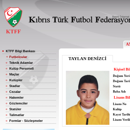
A
KTFF Bilgi Bankası
Futbolcular
TAYLAN DENİZCİ
Teknik Adamlar
Kulüp Personeli
Kişisel Bi
Maçlar
Doğum Yeri
Kulüpler
Doğum Tari
Stadlar
Statü
Baba Adı
Cezalar
Lisans Bil
Hakemler
Gözlemciler
Lisans No
Statüler
Kulüp
Kayıt Tarih
Talimatlar
Lisans Verili
Formlar - Sözleşmeler