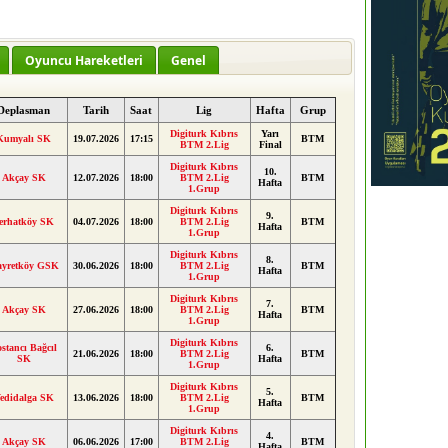
Oyuncu Hareketleri
Genel
Deplasman
Tarih
Saat
Lig
Hafta
Grup
Digiturk Kıbrıs
Yarı
Kumyalı SK
19.07.2026
17:15
BTM
BTM 2.Lig
Final
Digiturk Kıbrıs
10.
Akçay SK
12.07.2026
18:00
BTM 2.Lig
BTM
Hafta
1.Grup
Digiturk Kıbrıs
9.
erhatköy SK
04.07.2026
18:00
BTM 2.Lig
BTM
Hafta
1.Grup
Digiturk Kıbrıs
8.
yretköy GSK
30.06.2026
18:00
BTM 2.Lig
BTM
Hafta
1.Grup
Digiturk Kıbrıs
7.
Akçay SK
27.06.2026
18:00
BTM 2.Lig
BTM
Hafta
1.Grup
Digiturk Kıbrıs
stancı Bağcıl
6.
21.06.2026
18:00
BTM 2.Lig
BTM
SK
Hafta
1.Grup
Digiturk Kıbrıs
5.
edidalga SK
13.06.2026
18:00
BTM 2.Lig
BTM
Hafta
1.Grup
Digiturk Kıbrıs
4.
Akçay SK
06.06.2026
17:00
BTM 2.Lig
BTM
Hafta