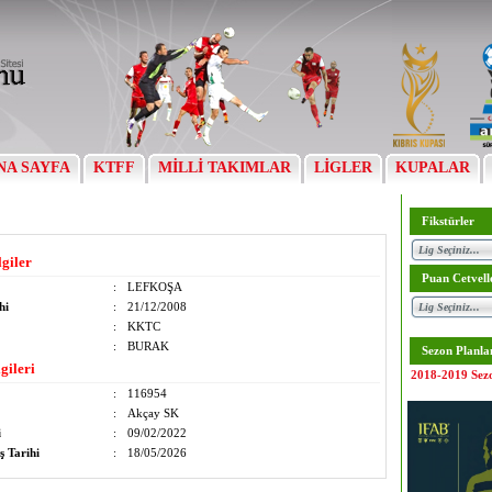
NA SAYFA
KTFF
MİLLİ TAKIMLAR
LİGLER
KUPALAR
Fikstürler
lgiler
Puan Cetvell
:
LEFKOŞA
hi
:
21/12/2008
:
KKTC
:
BURAK
Sezon Planla
gileri
2018-2019 Sez
:
116954
:
Akçay SK
i
:
09/02/2022
ş Tarihi
:
18/05/2026