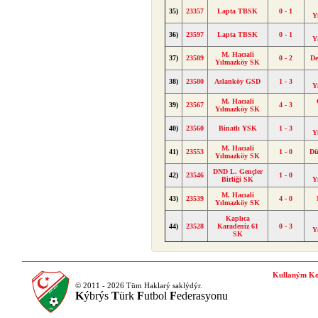
35)
23357
Lapta TBSK
0 - 1
Y
36)
23597
Lapta TBSK
0 - 1
Y
M. Hacıali
37)
23589
0 - 2
De
Yılmazköy SK
38)
23580
Aslanköy GSD
1 - 3
Y
M. Hacıali
39)
23567
4 - 3
Yılmazköy SK
40)
23560
Binatlı YSK
1 - 3
Y
M. Hacıali
41)
23553
1 - 0
D
Yılmazköy SK
DND L. Gençler
42)
23546
1 - 0
Birliği SK
Y
M. Hacıali
43)
23539
4 - 0
Yılmazköy SK
Kaplıca
44)
23528
Karadeniz 61
0 - 3
Y
SK
Kullaným Ko
© 2011 - 2026 Tüm Haklarý saklýdýr.
K
ýbrýs
T
ürk
F
utbol
F
ederasyonu