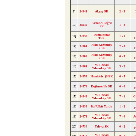
9)
24941
Akçay SK
2 - 3
Bostancı Bağcıl
10)
24939
1 - 2
SK
Dumlupınar
11)
24936
1 - 1
TSK
Y
Atoll Kozanköy
12)
24901
2 - 0
KSK
Y
Atoll Kozanköy
13)
24909
0 - 5
KSK
Y
M. Hacıali
14)
24861
3 - 2
Yılmazköy SK
15)
24853
Hamitköy ŞHSK
0 - 5
Y
16)
24479
Değirmenlik SK
0 - 0
Y
M. Hacıali
17)
24846
7 - 1
G
Yılmazköy SK
18)
24838
Baf Ülkü Yurdu
1 - 2
Y
M. Hacıali
19)
24471
7 - 0
A
Yılmazköy SK
20)
24734
Yalova SK
0 - 2
Y
M. Hacıali