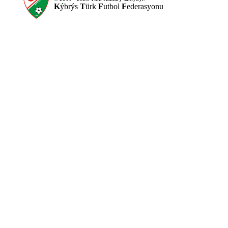
K
ýbrýs
T
ürk
F
utbol
F
ederasyonu