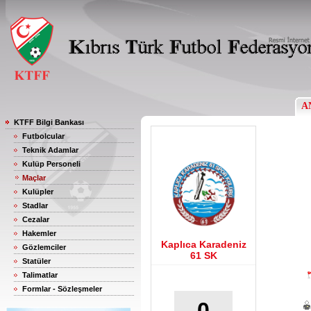
A
KTFF Bilgi Bankası
Futbolcular
Teknik Adamlar
Kulüp Personeli
Maçlar
Kulüpler
Stadlar
Cezalar
Hakemler
Kaplıca Karadeniz
Gözlemciler
61 SK
Statüler
Talimatlar
Formlar - Sözleşmeler
0