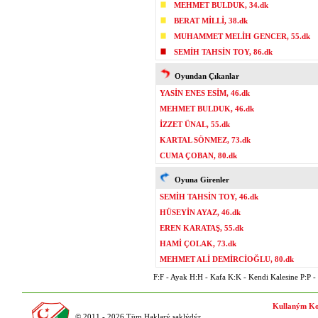
MEHMET BULDUK, 34.dk
BERAT MİLLİ, 38.dk
MUHAMMET MELİH GENCER, 55.dk
SEMİH TAHSİN TOY, 86.dk
Oyundan Çıkanlar
YASİN ENES ESİM, 46.dk
MEHMET BULDUK, 46.dk
İZZET ÜNAL, 55.dk
KARTAL SÖNMEZ, 73.dk
CUMA ÇOBAN, 80.dk
Oyuna Girenler
SEMİH TAHSİN TOY, 46.dk
HÜSEYİN AYAZ, 46.dk
EREN KARATAŞ, 55.dk
HAMİ ÇOLAK, 73.dk
MEHMET ALİ DEMİRCİOĞLU, 80.dk
F:F - Ayak H:H - Kafa K:K - Kendi Kalesine P:P - P
Kullaným Ko
© 2011 - 2026 Tüm Haklarý saklýdýr.