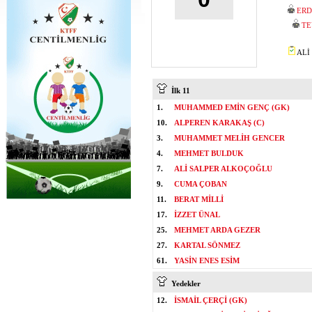
ERD
TE
ALİ 
İlk 11
1.
MUHAMMED EMİN GENÇ (GK)
10.
ALPEREN KARAKAŞ (C)
3.
MUHAMMET MELİH GENCER
4.
MEHMET BULDUK
7.
ALİ SALPER ALKOÇOĞLU
9.
CUMA ÇOBAN
11.
BERAT MİLLİ
17.
İZZET ÜNAL
25.
MEHMET ARDA GEZER
27.
KARTAL SÖNMEZ
61.
YASİN ENES ESİM
Yedekler
12.
İSMAİL ÇERÇİ (GK)