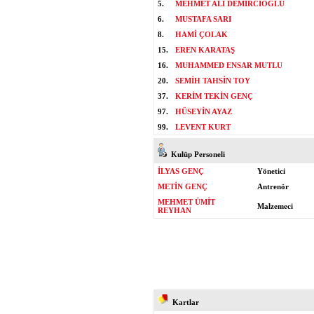
5.
MEHMET ALİ DEMİRCİOĞLU
6.
MUSTAFA SARI
8.
HAMİ ÇOLAK
15.
EREN KARATAŞ
16.
MUHAMMED ENSAR MUTLU
20.
SEMİH TAHSİN TOY
37.
KERİM TEKİN GENÇ
97.
HÜSEYİN AYAZ
99.
LEVENT KURT
Kulüp Personeli
İLYAS GENÇ
Yönetici
METİN GENÇ
Antrenör
MEHMET ÜMİT
Malzemeci
REYHAN
Kartlar