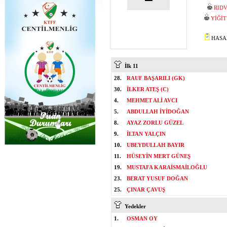
RID
YİĞİ
HASAN
İlk 11
28.
RAUF BAŞARILI (GK)
30.
İLKER ATEŞ (C)
4.
MEHMET ALİ AVCI
5.
ABDULLAH İYİDOĞAN
8.
AYAZ ZORLU GÜZEL
9.
İLTAN YALÇIN
10.
UBEYDULLAH BAYIR
11.
HÜSEYİN MERT GÜNEŞ
19.
MUSTAFA KARAİSMAİLOĞLU
23.
BERAT YUSUF DOĞAN
25.
ÇINAR ÇAVUŞ
Yedekler
1.
OSMAN OY