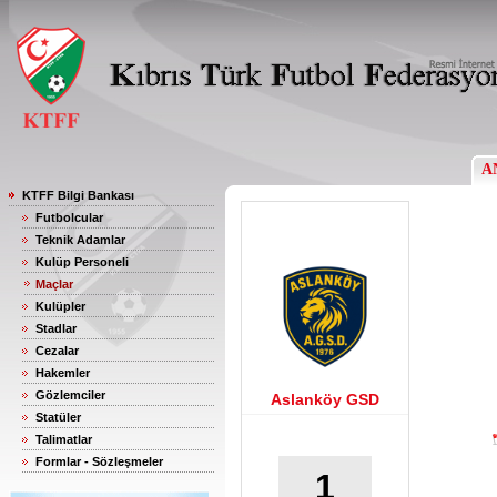
A
KTFF Bilgi Bankası
Futbolcular
Teknik Adamlar
Kulüp Personeli
Maçlar
Kulüpler
Stadlar
Cezalar
Hakemler
Gözlemciler
Aslanköy GSD
Statüler
Talimatlar
Formlar - Sözleşmeler
1