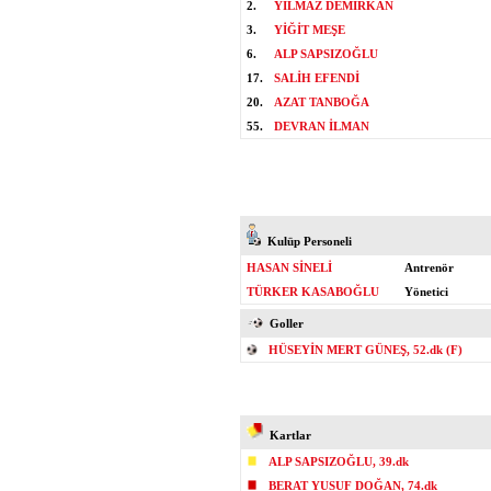
2.
YILMAZ DEMİRKAN
3.
YİĞİT MEŞE
6.
ALP SAPSIZOĞLU
17.
SALİH EFENDİ
20.
AZAT TANBOĞA
55.
DEVRAN İLMAN
Kulüp Personeli
HASAN SİNELİ
Antrenör
TÜRKER KASABOĞLU
Yönetici
Goller
HÜSEYİN MERT GÜNEŞ, 52.dk (F)
Kartlar
ALP SAPSIZOĞLU, 39.dk
BERAT YUSUF DOĞAN, 74.dk