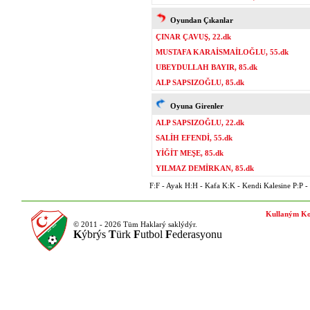
Oyundan Çıkanlar
ÇINAR ÇAVUŞ, 22.dk
MUSTAFA KARAİSMAİLOĞLU, 55.dk
UBEYDULLAH BAYIR, 85.dk
ALP SAPSIZOĞLU, 85.dk
Oyuna Girenler
ALP SAPSIZOĞLU, 22.dk
SALİH EFENDİ, 55.dk
YİĞİT MEŞE, 85.dk
YILMAZ DEMİRKAN, 85.dk
F:F - Ayak H:H - Kafa K:K - Kendi Kalesine P:P - P
Kullaným Ko
© 2011 - 2026 Tüm Haklarý saklýdýr.
K
ýbrýs
T
ürk
F
utbol
F
ederasyonu