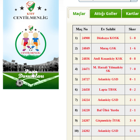
Maçlar
Attığı Goller
Kartlar
Maç No
Ev Sahibi
Skor
1)
24908
Düzkaya KOSK
5 - 0
2)
24849
Maraş GSK
1 - 6
3)
24836
Atoll Kozanköy KSK
0 - 8
M. Hacıali Yılmazköy
4)
24471
7 - 0
SK
5)
24727
Aslanköy GSD
0 - 1
6)
24458
Lapta TBSK
0 - 2
7)
24224
Aslanköy GSD
2 - 1
8)
24220
Baf Ülkü Yurdu
2 - 1
9)
24207
Göçmenköy İYSK
3 - 0
10)
24202
Aslanköy GSD
5 - 1