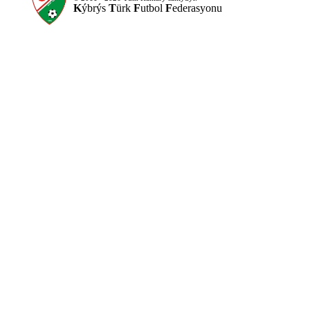
K
ýbrýs
T
ürk
F
utbol
F
ederasyonu