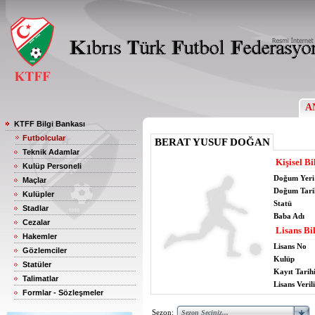
A
KTFF Bilgi Bankası
Futbolcular
BERAT YUSUF DOĞAN
Teknik Adamlar
Kişisel Bi
Kulüp Personeli
Doğum Yeri
Maçlar
Doğum Tari
Kulüpler
Statü
Stadlar
Baba Adı
Cezalar
Lisans Bil
Hakemler
Lisans No
Gözlemciler
Kulüp
Statüler
Kayıt Tarih
Talimatlar
Lisans Verili
Formlar - Sözleşmeler
Sezon: