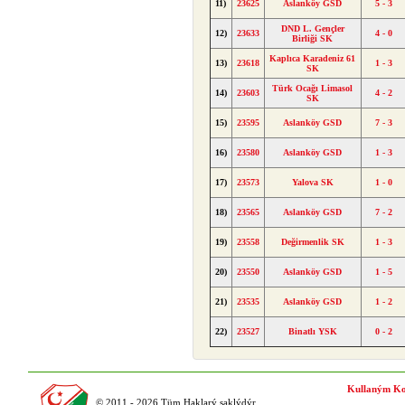
11)
23625
Aslanköy GSD
5 - 3
DND L. Gençler
12)
23633
4 - 0
Birliği SK
Kaplıca Karadeniz 61
13)
23618
1 - 3
SK
Türk Ocağı Limasol
14)
23603
4 - 2
SK
15)
23595
Aslanköy GSD
7 - 3
16)
23580
Aslanköy GSD
1 - 3
17)
23573
Yalova SK
1 - 0
18)
23565
Aslanköy GSD
7 - 2
19)
23558
Değirmenlik SK
1 - 3
20)
23550
Aslanköy GSD
1 - 5
21)
23535
Aslanköy GSD
1 - 2
22)
23527
Binatlı YSK
0 - 2
Kullaným Ko
© 2011 - 2026 Tüm Haklarý saklýdýr.