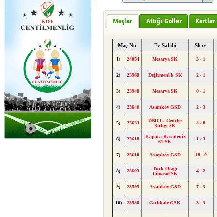
Maçlar
Attığı Goller
Kartlar
Maç No
Ev Sahibi
Skor
1)
24054
Mesarya SK
3 - 1
2)
23968
Değirmenlik SK
2 - 1
3)
23948
Mesarya SK
0 - 1
4)
23640
Aslanköy GSD
2 - 3
DND L. Gençler
5)
23633
4 - 0
Birliği SK
Kaplıca Karadeniz
6)
23618
1 - 3
61 SK
7)
23610
Aslanköy GSD
18 - 0
Türk Ocağı
8)
23603
4 - 2
Limasol SK
9)
23595
Aslanköy GSD
7 - 3
10)
23588
Geçitkale GSK
3 - 3