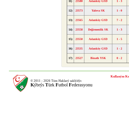
11)
23580
Aslanköy GSD
1 - 3
12)
23573
Yalova SK
1 - 0
13)
23565
Aslanköy GSD
7 - 2
14)
23558
Değirmenlik SK
1 - 3
15)
23550
Aslanköy GSD
1 - 5
16)
23535
Aslanköy GSD
1 - 2
17)
23527
Binatlı YSK
0 - 2
Kullaným Ko
© 2011 - 2026 Tüm Haklarý saklýdýr.
K
ýbrýs
T
ürk
F
utbol
F
ederasyonu