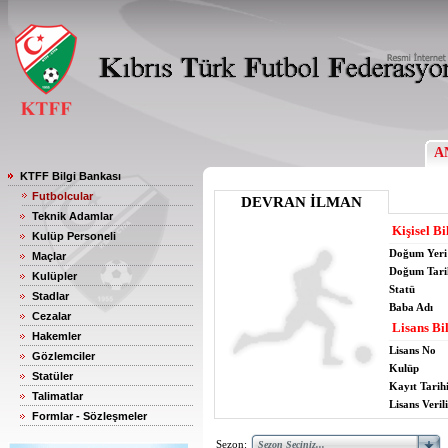
A
KTFF Bilgi Bankası
Futbolcular
DEVRAN İLMAN
Teknik Adamlar
Kişisel Bi
Kulüp Personeli
Doğum Yeri
Maçlar
Doğum Tari
Kulüpler
Statü
Stadlar
Baba Adı
Cezalar
Lisans Bil
Hakemler
Lisans No
Gözlemciler
Kulüp
Statüler
Kayıt Tarih
Talimatlar
Lisans Verili
Formlar - Sözleşmeler
Sezon: