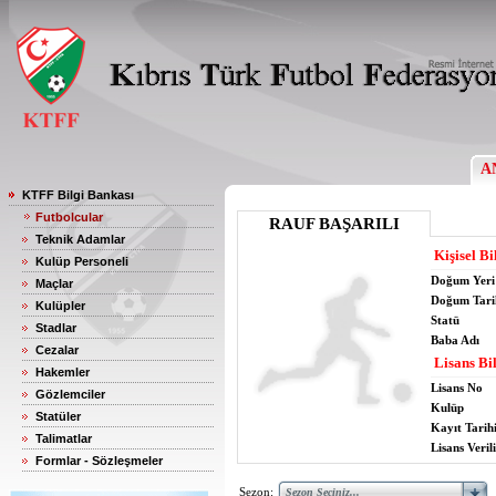
A
KTFF Bilgi Bankası
Futbolcular
RAUF BAŞARILI
Teknik Adamlar
Kişisel Bi
Kulüp Personeli
Doğum Yeri
Maçlar
Doğum Tari
Kulüpler
Statü
Stadlar
Baba Adı
Cezalar
Lisans Bil
Hakemler
Lisans No
Gözlemciler
Kulüp
Statüler
Kayıt Tarih
Talimatlar
Lisans Verili
Formlar - Sözleşmeler
Sezon: