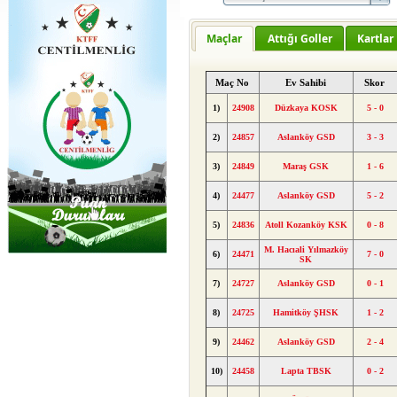
Maçlar
Attığı Goller
Kartlar
Maç No
Ev Sahibi
Skor
1)
24908
Düzkaya KOSK
5 - 0
2)
24857
Aslanköy GSD
3 - 3
3)
24849
Maraş GSK
1 - 6
4)
24477
Aslanköy GSD
5 - 2
5)
24836
Atoll Kozanköy KSK
0 - 8
M. Hacıali Yılmazköy
6)
24471
7 - 0
SK
7)
24727
Aslanköy GSD
0 - 1
8)
24725
Hamitköy ŞHSK
1 - 2
9)
24462
Aslanköy GSD
2 - 4
10)
24458
Lapta TBSK
0 - 2