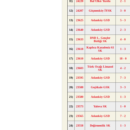
11)
24220
Baf Ülkü Yurdu
2 - 1
12)
24207
Göçmenköy İYSK
3 - 0
13)
23625
Aslanköy GSD
5 - 3
14)
23640
Aslanköy GSD
2 - 3
DND L. Gençler
15)
23633
4 - 0
Birliği SK
Kaplıca Karadeniz 61
16)
23618
1 - 3
SK
17)
23610
Aslanköy GSD
18 - 0
Türk Ocağı Limasol
18)
23603
4 - 2
SK
19)
23595
Aslanköy GSD
7 - 3
20)
23588
Geçitkale GSK
3 - 3
21)
23580
Aslanköy GSD
1 - 3
22)
23573
Yalova SK
1 - 0
23)
23565
Aslanköy GSD
7 - 2
24)
23558
Değirmenlik SK
1 - 3