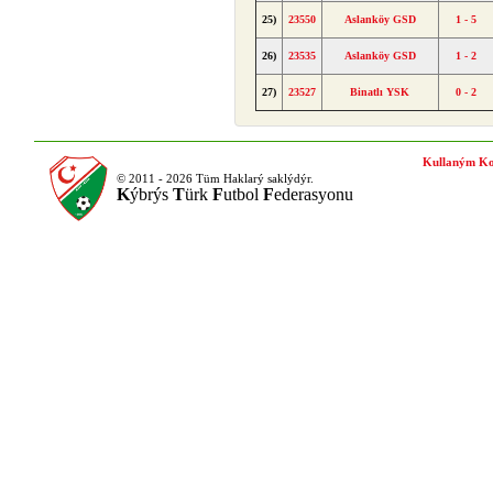
25)
23550
Aslanköy GSD
1 - 5
26)
23535
Aslanköy GSD
1 - 2
27)
23527
Binatlı YSK
0 - 2
Kullaným Ko
© 2011 - 2026 Tüm Haklarý saklýdýr.
K
ýbrýs
T
ürk
F
utbol
F
ederasyonu