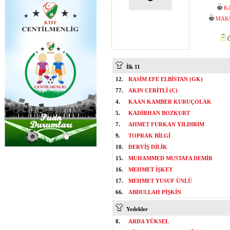
K
MAK
Ö
İlk 11
12.
RASİM EFE ELBİSTAN (GK)
77.
AKIN CERİTLİ (C)
4.
KAAN KAMBER KURUÇOLAK
5.
KADİRHAN BOZKURT
7.
AHMET FURKAN YILDIRIM
9.
TOPRAK BİLGİ
10.
DERVİŞ DİLİK
15.
MUHAMMED MUSTAFA DEMİR
16.
MEHMET İŞKEY
17.
MEHMET YUSUF ÜNLÜ
66.
ABDULLAH PİŞKİN
Yedekler
8.
ARDA YÜKSEL