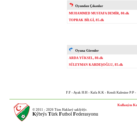
Oyundan Çıkanlar
MUHAMMED MUSTAFA DEMİR, 80.dk
TOPRAK BİLGİ, 85.dk
Oyuna Girenler
ARDA YÜKSEL, 80.dk
SÜLEYMAN KARDEŞOĞLU, 85.dk
F:F - Ayak H:H - Kafa K:K - Kendi Kalesine P:P - P
Kullaným Ko
© 2011 - 2026 Tüm Haklarý saklýdýr.
K
ýbrýs
T
ürk
F
utbol
F
ederasyonu