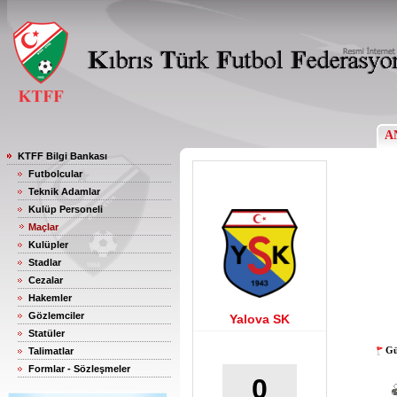
A
KTFF Bilgi Bankası
Futbolcular
Teknik Adamlar
Kulüp Personeli
Maçlar
Kulüpler
Stadlar
Cezalar
Hakemler
Gözlemciler
Yalova SK
Statüler
Gü
Talimatlar
Formlar - Sözleşmeler
0