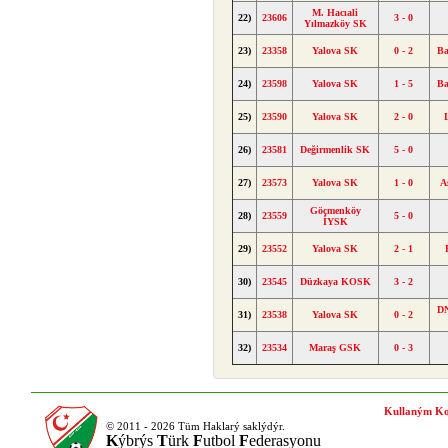
M. Hacıali
22)
23606
3 - 0
Yılmazköy SK
23)
23358
Yalova SK
0 - 2
Ba
24)
23598
Yalova SK
1 - 5
Ba
25)
23590
Yalova SK
2 - 0
26)
23581
Değirmenlik SK
5 - 0
27)
23573
Yalova SK
1 - 0
A
Göçmenköy
28)
23559
5 - 0
İYSK
29)
23552
Yalova SK
2 - 1
30)
23545
Düzkaya KOSK
3 - 2
DN
31)
23538
Yalova SK
0 - 2
32)
23534
Maraş GSK
0 - 3
Kullaným Ko
© 2011 - 2026 Tüm Haklarý saklýdýr.
K
ýbrýs
T
ürk
F
utbol
F
ederasyonu