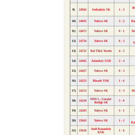
Bo
9)
24942
Serhatköy SK
1 - 3
10)
24845
Yalova SK
3 - 2
Ha
11)
24472
Yalova SK
0 - 1
De
12)
24734
Yalova SK
0 - 2
Y
13)
24722
Baf Ülkü Yurdu
4 - 2
14)
24462
Aslanköy GSD
2 - 4
15)
24457
Yalova SK
0 - 3
16)
24223
Binatlı YSK
1 - 6
17)
24213
Yalova SK
3 - 3
D
DND L. Gençler
18)
24210
5 - 0
Birliği SK
19)
24203
Yalova SK
3 - 1
20)
23643
Yalova SK
1 - 1
Ka
Atoll Kozanköy
21)
23636
1 - 6
KSK