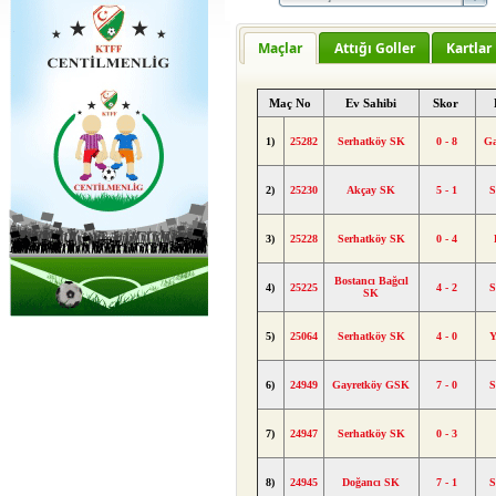
Maçlar
Attığı Goller
Kartlar
Maç No
Ev Sahibi
Skor
1)
25282
Serhatköy SK
0 - 8
G
2)
25230
Akçay SK
5 - 1
S
3)
25228
Serhatköy SK
0 - 4
Bostancı Bağcıl
4)
25225
4 - 2
S
SK
5)
25064
Serhatköy SK
4 - 0
Y
6)
24949
Gayretköy GSK
7 - 0
S
7)
24947
Serhatköy SK
0 - 3
8)
24945
Doğancı SK
7 - 1
S