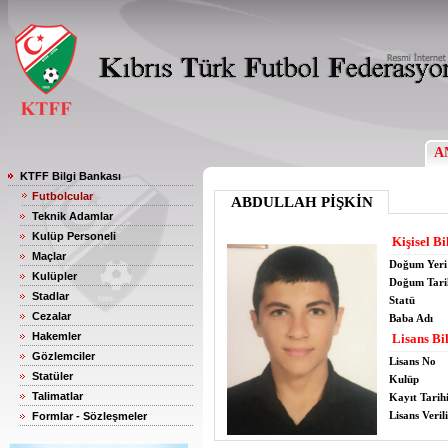
A
KTFF Bilgi Bankası
Futbolcular
ABDULLAH PİŞKİN
Teknik Adamlar
Kulüp Personeli
Kişisel Bi
Maçlar
Doğum Yeri
Kulüpler
Doğum Tari
Stadlar
Statü
Cezalar
Baba Adı
Hakemler
Lisans Bil
Gözlemciler
Lisans No
Statüler
Kulüp
Talimatlar
Kayıt Tarih
Lisans Verili
Formlar - Sözleşmeler