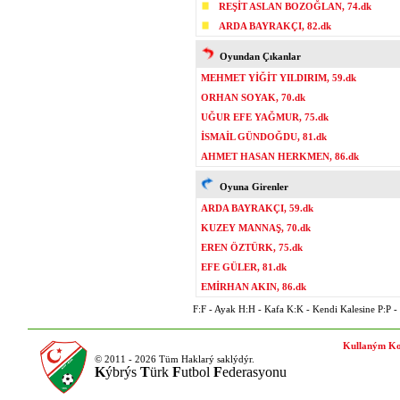
REŞİT ASLAN BOZOĞLAN, 74.dk
ARDA BAYRAKÇI, 82.dk
Oyundan Çıkanlar
MEHMET YİĞİT YILDIRIM, 59.dk
ORHAN SOYAK, 70.dk
UĞUR EFE YAĞMUR, 75.dk
İSMAİL GÜNDOĞDU, 81.dk
AHMET HASAN HERKMEN, 86.dk
Oyuna Girenler
ARDA BAYRAKÇI, 59.dk
KUZEY MANNAŞ, 70.dk
EREN ÖZTÜRK, 75.dk
EFE GÜLER, 81.dk
EMİRHAN AKIN, 86.dk
F:F - Ayak H:H - Kafa K:K - Kendi Kalesine P:P - P
Kullaným Ko
© 2011 - 2026 Tüm Haklarý saklýdýr.
K
ýbrýs
T
ürk
F
utbol
F
ederasyonu