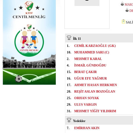
MAK
D
SALİ
İlk 11
1.
CEMİL KARZAOĞLU (GK)
10.
MUHAMMED SARI (C)
2.
MEHMET KARAL
4.
İSMAİL GÜNDOĞDU
15.
BERAT ÇAKIR
16.
UĞUR EFE YAĞMUR
17.
AHMET HASAN HERKMEN
20.
REŞİT ASLAN BOZOĞLAN
25.
ORHAN SOYAK
29.
ULUS VARGIN
31.
MEHMET YİĞİT YILDIRIM
Yedekler
7.
EMİRHAN AKIN