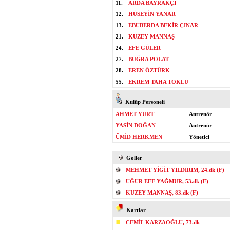
11.
ARDA BAYRAKÇI
12.
HÜSEYİN YANAR
13.
EBUBERDA BEKİR ÇINAR
21.
KUZEY MANNAŞ
24.
EFE GÜLER
27.
BUĞRA POLAT
28.
EREN ÖZTÜRK
55.
EKREM TAHA TOKLU
Kulüp Personeli
AHMET YURT
Antrenör
YASİN DOĞAN
Antrenör
ÜMİD HERKMEN
Yönetici
Goller
MEHMET YİĞİT YILDIRIM, 24.dk (F)
UĞUR EFE YAĞMUR, 53.dk (F)
KUZEY MANNAŞ, 83.dk (F)
Kartlar
CEMİL KARZAOĞLU, 73.dk