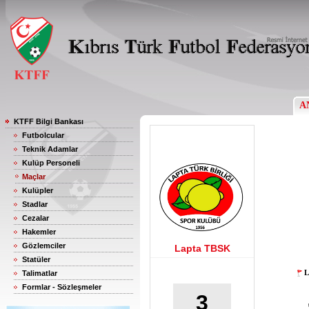
A
KTFF Bilgi Bankası
Futbolcular
Teknik Adamlar
Kulüp Personeli
Maçlar
Kulüpler
Stadlar
Cezalar
Hakemler
Gözlemciler
Lapta TBSK
Statüler
L
Talimatlar
Formlar - Sözleşmeler
3