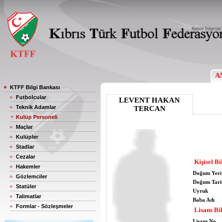
A
KTFF Bilgi Bankası
Futbolcular
LEVENT HAKAN
Teknik Adamlar
TERCAN
Kulüp Personeli
Maçlar
Kulüpler
Stadlar
Cezalar
Kişisel Bi
Hakemler
Doğum Yeri
Gözlemciler
Doğum Tari
Statüler
Uyruk
Talimatlar
Baba Adı
Formlar - Sözleşmeler
Lisans Bil
Lisans No