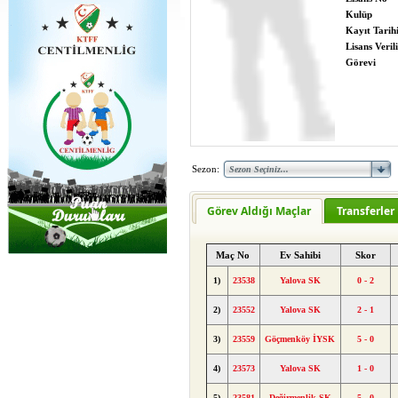
Kulüp
Kayıt Tarih
Lisans Verili
Görevi
Sezon:
Görev Aldığı Maçlar
Transferler
Maç No
Ev Sahibi
Skor
1)
23538
Yalova SK
0 - 2
2)
23552
Yalova SK
2 - 1
3)
23559
Göçmenköy İYSK
5 - 0
4)
23573
Yalova SK
1 - 0
5)
23581
Değirmenlik SK
5 - 0