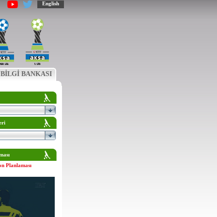
English
BİLGİ BANKASI
eri
ması
on Planlaması