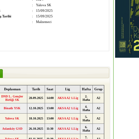
:
Yalova SK
i
:
15/09/2025
ş Tarihi
:
15/09/2025
:
Malzemeci
Deplasman
Tarih
Saat
Lig
Hafta
Grup
DND L. Gençler
2.
28.09.2025
14:00
AKSA A2 1.Lig
A2
Birliği SK
Hafta
4.
Binatlı YSK
12.10.2025
13:00
AKSA A2 1.Lig
A2
Hafta
5.
Yalova SK
18.10.2025
13:00
AKSA A2 1.Lig
A2
Hafta
6.
Aslanköy GSD
26.10.2025
11:30
AKSA A2 1.Lig
A2
Hafta
7.
Yalova SK
02.11.2025
11:30
AKSA A2 1.Lig
A2