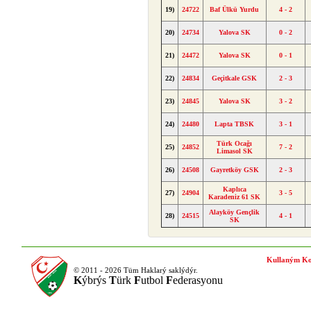
19)
24722
Baf Ülkü Yurdu
4 - 2
20)
24734
Yalova SK
0 - 2
21)
24472
Yalova SK
0 - 1
22)
24834
Geçitkale GSK
2 - 3
23)
24845
Yalova SK
3 - 2
24)
24480
Lapta TBSK
3 - 1
Türk Ocağı
25)
24852
7 - 2
Limasol SK
26)
24508
Gayretköy GSK
2 - 3
Kaplıca
27)
24904
3 - 5
Karadeniz 61 SK
Alayköy Gençlik
28)
24515
4 - 1
SK
Kullaným Ko
© 2011 - 2026 Tüm Haklarý saklýdýr.
K
ýbrýs
T
ürk
F
utbol
F
ederasyonu