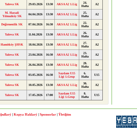
24.
Yalova SK
29.03.2026
13:30
AKSA A2 1.Lig
A2
Hafta
M. Hacıali
25.
04.04.2026
13:30
AKSA A2 1.Lig
A2
Yılmazköy SK
Hafta
22.
Değirmenlik SK
07.04.2026
16:30
AKSA A2 1.Lig
A2
Hafta
26.
Yalova SK
11.04.2026
13:30
AKSA A2 1.Lig
A2
Hafta
27.
Hamitköy ŞHSK
18.04.2026
13:30
AKSA A2 1.Lig
A2
Hafta
23.
Yalova SK
23.04.2026
16:30
AKSA A2 1.Lig
A2
Hafta
28.
Yalova SK
26.04.2026
13:30
AKSA A2 1.Lig
A2
Hafta
Saydam U15
6.
Yalova SK
03.05.2026
16:30
U15
Ligi 1.Grup
Hafta
30.
Yalova SK
10.05.2026
13:30
AKSA A2 1.Lig
A2
Hafta
Saydam U15
8.
Yalova SK
17.05.2026
17:00
U15
Ligi 1.Grup
Hafta
þullarý
|
Kopya Haklarý
|
Sponsorlar
|
Ýletiþim