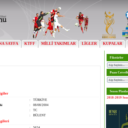
NA SAYFA
KTFF
MİLLİ TAKIMLAR
LİGLER
KUPALAR
Fikstürler
Puan Cetvell
Sezon Planla
lgiler
2018-2019 Sez
:
TÜRKİYE
hi
:
08/08/2004
:
TC
:
BÜLENT
gileri
:
5624