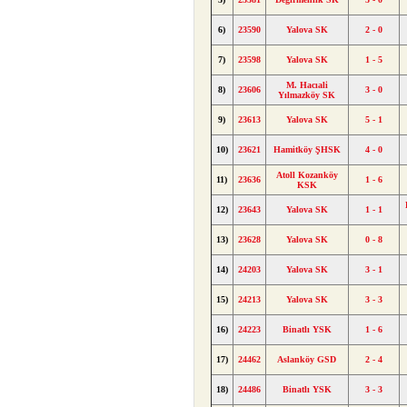
6)
23590
Yalova SK
2 - 0
7)
23598
Yalova SK
1 - 5
M. Hacıali
8)
23606
3 - 0
Yılmazköy SK
9)
23613
Yalova SK
5 - 1
10)
23621
Hamitköy ŞHSK
4 - 0
Atoll Kozanköy
11)
23636
1 - 6
KSK
12)
23643
Yalova SK
1 - 1
13)
23628
Yalova SK
0 - 8
14)
24203
Yalova SK
3 - 1
15)
24213
Yalova SK
3 - 3
16)
24223
Binatlı YSK
1 - 6
17)
24462
Aslanköy GSD
2 - 4
18)
24486
Binatlı YSK
3 - 3