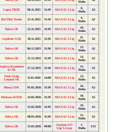
Hafta
8.
Lapta TBSK
08.11.2025
11:30
AKSA A2 1.Lig
A2
Hafta
9.
Baf Ülkü Yurdu
15.11.2025
11:30
AKSA A2 1.Lig
A2
Hafta
10.
Yalova SK
22.11.2025
11:30
AKSA A2 1.Lig
A2
Hafta
11.
Geçitkale GSK
30.11.2025
11:30
AKSA A2 1.Lig
A2
Hafta
12.
Yalova SK
06.12.2025
11:30
AKSA A2 1.Lig
A2
Hafta
14.
Yalova SK
21.12.2025
11:30
AKSA A2 1.Lig
A2
Hafta
Kaplıca Karadeniz
15.
27.12.2025
11:30
AKSA A2 1.Lig
A2
61 SK
Hafta
Türk Ocağı
13.
11.01.2026
14:00
AKSA A2 1.Lig
A2
Limasol SK
Hafta
16.
Maraş GSK
01.02.2026
11:30
AKSA A2 1.Lig
A2
Hafta
18.
Düzkaya KOSK
14.02.2026
11:30
AKSA A2 1.Lig
A2
Hafta
19.
Yalova SK
21.02.2026
11:30
AKSA A2 1.Lig
A2
Hafta
21.
Yalova SK
08.03.2026
11:30
AKSA A2 1.Lig
A2
Hafta
Saydam U15
1.
Yalova SK
15.03.2026
09:00
U15
Ligi 1.Grup
Hafta