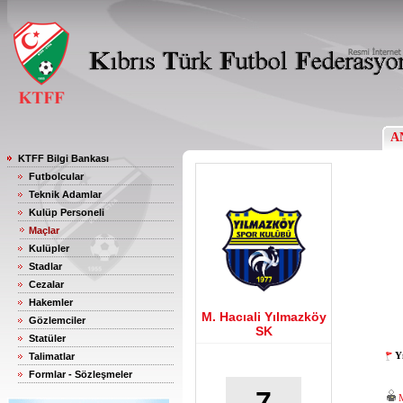
A
KTFF Bilgi Bankası
Futbolcular
Teknik Adamlar
Kulüp Personeli
Maçlar
Kulüpler
Stadlar
Cezalar
Hakemler
M. Hacıali Yılmazköy
Gözlemciler
SK
Statüler
Y
Talimatlar
Formlar - Sözleşmeler
7