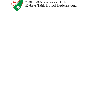
© 2011 - 2026 Tüm Haklarý saklýdýr.
K
ýbrýs
T
ürk
F
utbol
F
ederasyonu