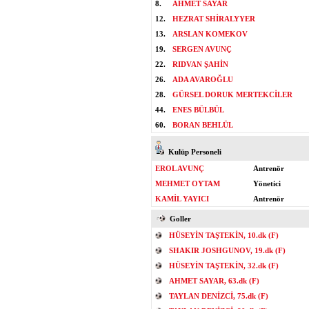
8.
AHMET SAYAR
12.
HEZRAT SHİRALYYER
13.
ARSLAN KOMEKOV
19.
SERGEN AVUNÇ
22.
RIDVAN ŞAHİN
26.
ADA AVAROĞLU
28.
GÜRSEL DORUK MERTEKCİLER
44.
ENES BÜLBÜL
60.
BORAN BEHLÜL
Kulüp Personeli
EROL AVUNÇ
Antrenör
MEHMET OYTAM
Yönetici
KAMİL YAYICI
Antrenör
Goller
HÜSEYİN TAŞTEKİN, 10.dk (F)
SHAKIR JOSHGUNOV, 19.dk (F)
HÜSEYİN TAŞTEKİN, 32.dk (F)
AHMET SAYAR, 63.dk (F)
TAYLAN DENİZCİ, 75.dk (F)