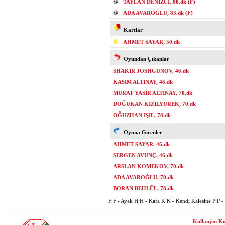
TAYLAN DENİZCİ, 80.dk (F)
ADA AVAROĞLU, 83.dk (F)
Kartlar
AHMET SAYAR, 50.dk
Oyundan Çıkanlar
SHAKIR JOSHGUNOV, 46.dk
KASIM ALTINAY, 46.dk
MURAT YASİR ALTINAY, 70.dk
DOĞUKAN KIZILYÜREK, 70.dk
OĞUZHAN IŞIL, 78.dk
Oyuna Girenler
AHMET SAYAR, 46.dk
SERGEN AVUNÇ, 46.dk
ARSLAN KOMEKOV, 70.dk
ADA AVAROĞLU, 70.dk
BORAN BEHLÜL, 78.dk
F:F - Ayak H:H - Kafa K:K - Kendi Kalesine P:P - P
Kullaným Ko