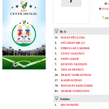
MAK
HÜS
İlk 11
31.
HASAN PİLLİ (GK)
4.
OĞUZHAN IŞIL (C)
3.
EMRULLAH ÇAKMAK
5.
YUSUF GEZGİNCİ
6.
FATİN ÇEKER
7.
HÜSEYİN TAŞTEKİN
9.
TAYLAN DENİZCİ
10.
MURAT YASİR ALTINAY
27.
KASIM ALTINAY
70.
DOĞUKAN KIZILYÜREK
83.
SHAKIR JOSHGUNOV
Yedekler
1.
RECEP DENİZ