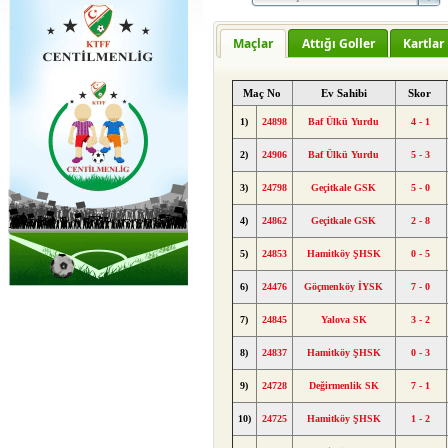
Maçlar
Attığı Goller
Kartlar
Maç No
Ev Sahibi
Skor
1)
24898
Baf Ülkü Yurdu
4 - 1
2)
24906
Baf Ülkü Yurdu
5 - 3
3)
24798
Geçitkale GSK
5 - 0
4)
24862
Geçitkale GSK
2 - 8
5)
24853
Hamitköy ŞHSK
0 - 5
6)
24476
Göçmenköy İYSK
7 - 0
7)
24845
Yalova SK
3 - 2
8)
24837
Hamitköy ŞHSK
0 - 3
9)
24728
Değirmenlik SK
7 - 1
10)
24725
Hamitköy ŞHSK
1 - 2