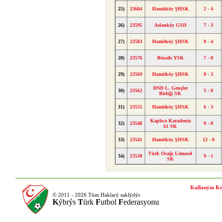
25)
23604
Hamitköy ŞHSK
2 - 4
26)
23595
Aslanköy GSD
7 - 3
27)
23583
Hamitköy ŞHSK
0 - 4
28)
23576
Binatlı YSK
7 - 0
29)
23569
Hamitköy ŞHSK
0 - 3
DND L. Gençler
30)
23562
5 - 0
Birliği SK
31)
23555
Hamitköy ŞHSK
6 - 3
Kaplıca Karadeniz
32)
23548
0 - 0
61 SK
33)
23541
Hamitköy ŞHSK
12 - 0
Türk Ocağı Limasol
34)
23530
9 - 1
SK
Kullaným Ko
© 2011 - 2026 Tüm Haklarý saklýdýr.
K
ýbrýs
T
ürk
F
utbol
F
ederasyonu