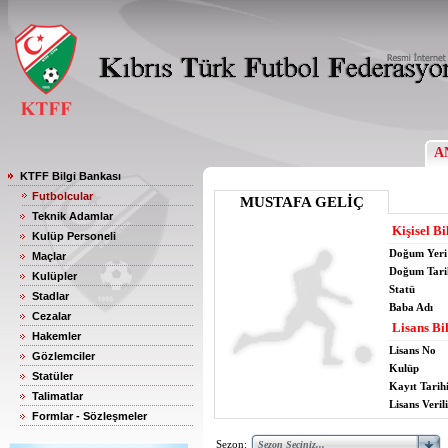
A
KTFF Bilgi Bankası
Futbolcular
MUSTAFA GELİÇ
Teknik Adamlar
Kişisel Bi
Kulüp Personeli
Doğum Yeri
Maçlar
Doğum Tari
Kulüpler
Statü
Stadlar
Baba Adı
Cezalar
Lisans Bil
Hakemler
Lisans No
Gözlemciler
Kulüp
Statüler
Kayıt Tarih
Talimatlar
Lisans Verili
Formlar - Sözleşmeler
Sezon: