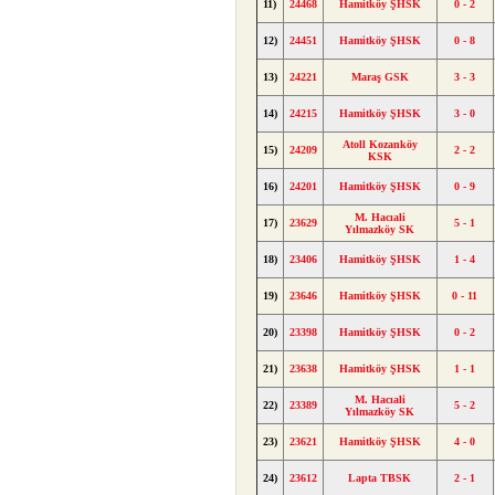
11)
24468
Hamitköy ŞHSK
0 - 2
12)
24451
Hamitköy ŞHSK
0 - 8
13)
24221
Maraş GSK
3 - 3
14)
24215
Hamitköy ŞHSK
3 - 0
Atoll Kozanköy
15)
24209
2 - 2
KSK
16)
24201
Hamitköy ŞHSK
0 - 9
M. Hacıali
17)
23629
5 - 1
Yılmazköy SK
18)
23406
Hamitköy ŞHSK
1 - 4
19)
23646
Hamitköy ŞHSK
0 - 11
20)
23398
Hamitköy ŞHSK
0 - 2
21)
23638
Hamitköy ŞHSK
1 - 1
M. Hacıali
22)
23389
5 - 2
Yılmazköy SK
23)
23621
Hamitköy ŞHSK
4 - 0
24)
23612
Lapta TBSK
2 - 1