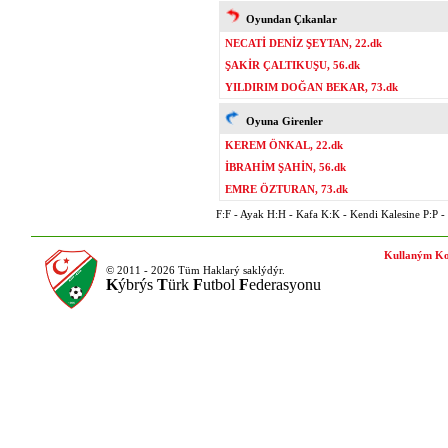
Oyundan Çıkanlar
NECATİ DENİZ ŞEYTAN, 22.dk
ŞAKİR ÇALTIKUŞU, 56.dk
YILDIRIM DOĞAN BEKAR, 73.dk
Oyuna Girenler
KEREM ÖNKAL, 22.dk
İBRAHİM ŞAHİN, 56.dk
EMRE ÖZTURAN, 73.dk
F:F - Ayak H:H - Kafa K:K - Kendi Kalesine P:P - P
Kullaným Ko
© 2011 - 2026 Tüm Haklarý saklýdýr.
K
ýbrýs
T
ürk
F
utbol
F
ederasyonu