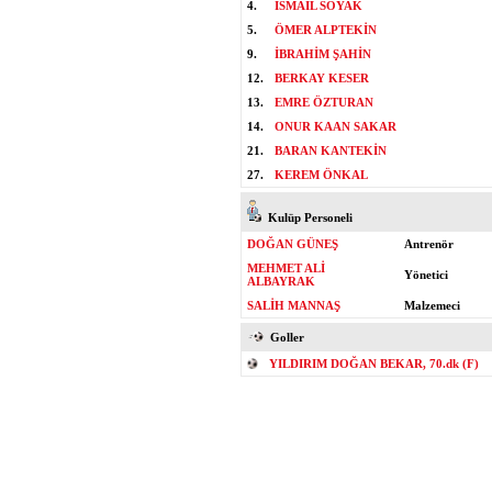
4.
İSMAİL SOYAK
5.
ÖMER ALPTEKİN
9.
İBRAHİM ŞAHİN
12.
BERKAY KESER
13.
EMRE ÖZTURAN
14.
ONUR KAAN SAKAR
21.
BARAN KANTEKİN
27.
KEREM ÖNKAL
Kulüp Personeli
DOĞAN GÜNEŞ
Antrenör
MEHMET ALİ
Yönetici
ALBAYRAK
SALİH MANNAŞ
Malzemeci
Goller
YILDIRIM DOĞAN BEKAR, 70.dk (F)