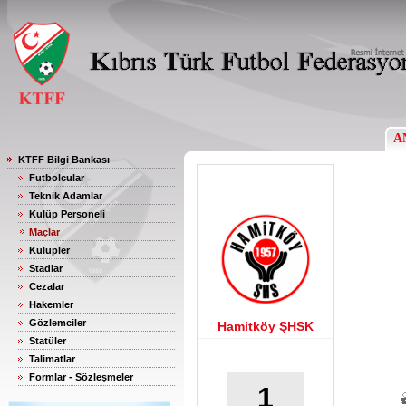
A
KTFF Bilgi Bankası
Futbolcular
Teknik Adamlar
Kulüp Personeli
Maçlar
Kulüpler
Stadlar
Cezalar
Hakemler
Gözlemciler
Hamitköy ŞHSK
Statüler
Talimatlar
Formlar - Sözleşmeler
1