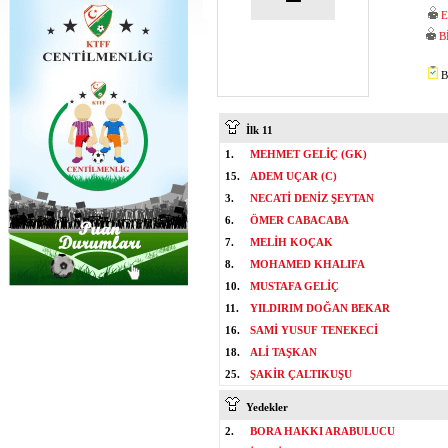
E
B
B
İlk 11
1.
MEHMET GELİÇ (GK)
15.
ADEM UÇAR (C)
3.
NECATİ DENİZ ŞEYTAN
6.
ÖMER CABACABA
7.
MELİH KOÇAK
8.
MOHAMED KHALIFA
10.
MUSTAFA GELİÇ
11.
YILDIRIM DOĞAN BEKAR
16.
SAMİ YUSUF TENEKECİ
18.
ALİ TAŞKAN
25.
ŞAKİR ÇALTIKUŞU
Yedekler
2.
BORA HAKKI ARABULUCU