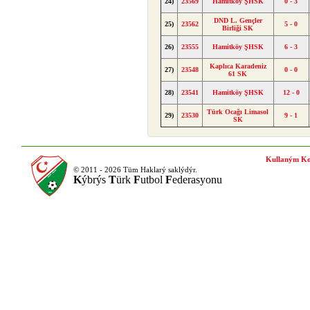
24)
23569
Hamitköy ŞHSK
0 - 3
DND L. Gençler
25)
23562
5 - 0
Birliği SK
26)
23555
Hamitköy ŞHSK
6 - 3
Kaplıca Karadeniz
27)
23548
0 - 0
61 SK
28)
23541
Hamitköy ŞHSK
12 - 0
Türk Ocağı Limasol
29)
23530
9 - 1
SK
Kullaným Ko
© 2011 - 2026 Tüm Haklarý saklýdýr.
K
ýbrýs
T
ürk
F
utbol
F
ederasyonu