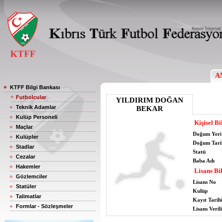
A
KTFF Bilgi Bankası
Futbolcular
YILDIRIM DOĞAN
Teknik Adamlar
BEKAR
Kulüp Personeli
Kişisel Bi
Maçlar
Doğum Yeri
Kulüpler
Doğum Tari
Stadlar
Statü
Cezalar
Baba Adı
Hakemler
Lisans Bil
Gözlemciler
Lisans No
Statüler
Kulüp
Talimatlar
Kayıt Tarih
Formlar - Sözleşmeler
Lisans Verili