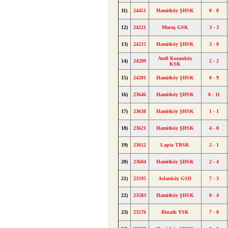
11)
24451
Hamitköy ŞHSK
0 - 8
12)
24221
Maraş GSK
3 - 3
13)
24215
Hamitköy ŞHSK
3 - 0
Atoll Kozanköy
14)
24209
2 - 2
KSK
15)
24201
Hamitköy ŞHSK
0 - 9
16)
23646
Hamitköy ŞHSK
0 - 11
17)
23638
Hamitköy ŞHSK
1 - 1
18)
23621
Hamitköy ŞHSK
4 - 0
19)
23612
Lapta TBSK
2 - 1
20)
23604
Hamitköy ŞHSK
2 - 4
21)
23595
Aslanköy GSD
7 - 3
22)
23583
Hamitköy ŞHSK
0 - 4
23)
23576
Binatlı YSK
7 - 0