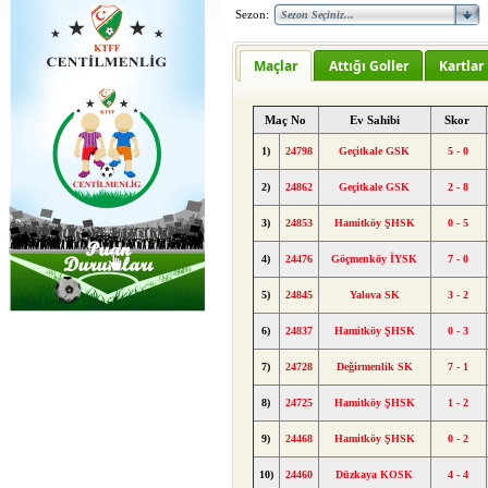
Sezon:
Maçlar
Attığı Goller
Kartlar
Maç No
Ev Sahibi
Skor
1)
24798
Geçitkale GSK
5 - 0
2)
24862
Geçitkale GSK
2 - 8
3)
24853
Hamitköy ŞHSK
0 - 5
4)
24476
Göçmenköy İYSK
7 - 0
5)
24845
Yalova SK
3 - 2
6)
24837
Hamitköy ŞHSK
0 - 3
7)
24728
Değirmenlik SK
7 - 1
8)
24725
Hamitköy ŞHSK
1 - 2
9)
24468
Hamitköy ŞHSK
0 - 2
10)
24460
Düzkaya KOSK
4 - 4