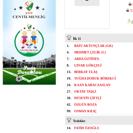
T
Ö
İlk 11
1.
BATU AKTUNÇLAR (GK)
4.
MEHMET ÇELİK (C)
7.
ARDA ÖZTİNEN
8.
ÇINAR GÖKÇELİ
13.
BERKAY ULAŞ
19.
TUĞHA DORUK BÖREKCİ
24.
KAAN KARACAASLAN
27.
OKTAY TAŞÇI
30.
HÜSEYİN ÇİFTÇİ
42.
ÖZGÜN ROZA
99.
OSMAN KILIÇ
Yedekler
14.
FATİH ÖZOĞLU