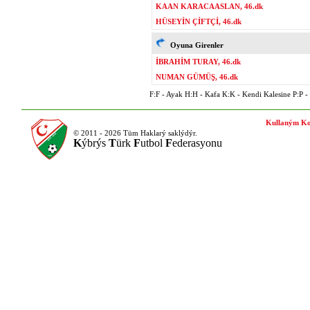
KAAN KARACAASLAN, 46.dk
HÜSEYİN ÇİFTÇİ, 46.dk
Oyuna Girenler
İBRAHİM TURAY, 46.dk
NUMAN GÜMÜŞ, 46.dk
F:F - Ayak H:H - Kafa K:K - Kendi Kalesine P:P - P
Kullaným Ko
© 2011 - 2026 Tüm Haklarý saklýdýr.
K
ýbrýs
T
ürk
F
utbol
F
ederasyonu