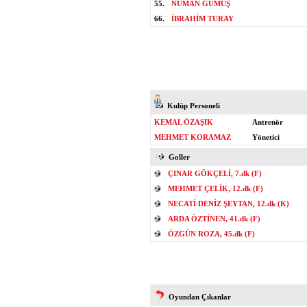
55.
NUMAN GÜMÜŞ
66.
İBRAHİM TURAY
Kulüp Personeli
KEMAL ÖZAŞIK
Antrenör
MEHMET KORAMAZ
Yönetici
Goller
ÇINAR GÖKÇELİ, 7.dk (F)
MEHMET ÇELİK, 12.dk (F)
NECATİ DENİZ ŞEYTAN, 12.dk (K)
ARDA ÖZTİNEN, 41.dk (F)
ÖZGÜN ROZA, 45.dk (F)
Oyundan Çıkanlar