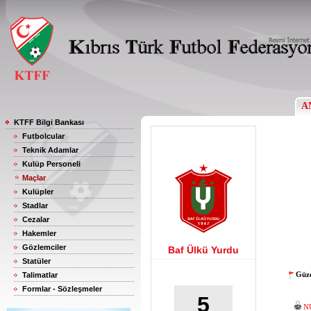
A
KTFF Bilgi Bankası
Futbolcular
Teknik Adamlar
Kulüp Personeli
Maçlar
Kulüpler
Stadlar
Cezalar
Hakemler
Gözlemciler
Baf Ülkü Yurdu
Statüler
Güze
Talimatlar
Formlar - Sözleşmeler
5
N