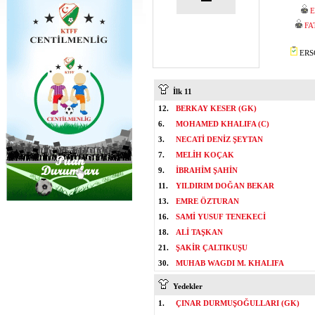
E
FA
ERSO
İlk 11
12.
BERKAY KESER (GK)
6.
MOHAMED KHALIFA (C)
3.
NECATİ DENİZ ŞEYTAN
7.
MELİH KOÇAK
9.
İBRAHİM ŞAHİN
11.
YILDIRIM DOĞAN BEKAR
13.
EMRE ÖZTURAN
16.
SAMİ YUSUF TENEKECİ
18.
ALİ TAŞKAN
21.
ŞAKİR ÇALTIKUŞU
30.
MUHAB WAGDI M. KHALIFA
Yedekler
1.
ÇINAR DURMUŞOĞULLARI (GK)