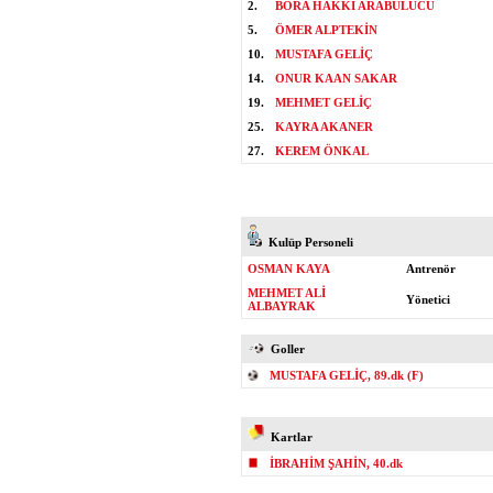
2.
BORA HAKKI ARABULUCU
5.
ÖMER ALPTEKİN
10.
MUSTAFA GELİÇ
14.
ONUR KAAN SAKAR
19.
MEHMET GELİÇ
25.
KAYRA AKANER
27.
KEREM ÖNKAL
Kulüp Personeli
OSMAN KAYA
Antrenör
MEHMET ALİ
Yönetici
ALBAYRAK
Goller
MUSTAFA GELİÇ, 89.dk (F)
Kartlar
İBRAHİM ŞAHİN, 40.dk