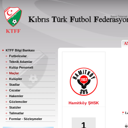
A
KTFF Bilgi Bankası
Futbolcular
Teknik Adamlar
Kulüp Personeli
Maçlar
Kulüpler
Stadlar
Cezalar
Hakemler
Gözlemciler
Hamitköy ŞHSK
Statüler
Le
Talimatlar
Formlar - Sözleşmeler
1