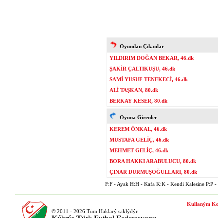
Oyundan Çıkanlar
YILDIRIM DOĞAN BEKAR, 46.dk
ŞAKİR ÇALTIKUŞU, 46.dk
SAMİ YUSUF TENEKECİ, 46.dk
ALİ TAŞKAN, 80.dk
BERKAY KESER, 80.dk
Oyuna Girenler
KEREM ÖNKAL, 46.dk
MUSTAFA GELİÇ, 46.dk
MEHMET GELİÇ, 46.dk
BORA HAKKI ARABULUCU, 80.dk
ÇINAR DURMUŞOĞULLARI, 80.dk
F:F - Ayak H:H - Kafa K:K - Kendi Kalesine P:P - P
Kullaným Ko
© 2011 - 2026 Tüm Haklarý saklýdýr.