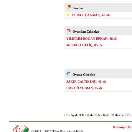
Kartlar
BURAK ÇAKMAK, 63.dk
Oyundan Çıkanlar
YILDIRIM DOĞAN BEKAR, 46.dk
MUSTAFA GELİÇ, 85.dk
Oyuna Girenler
ŞAKİR ÇALTIKUŞU, 46.dk
EMRE ÖZTURAN, 85.dk
F:F - Ayak H:H - Kafa K:K - Kendi Kalesine P:P - P
Kullaným Ko
© 2011 - 2026 Tüm Haklarý saklýdýr.