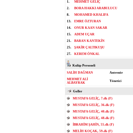
1.
MEHMET GELİÇ
2.
BORA HAKKI ARABULUCU
8.
MOHAMED KHALIFA
13.
EMRE ÖZTURAN
14.
ONUR KAAN SAKAR
15.
ADEM UÇAR
21.
BARAN KANTEKİN
25.
ŞAKİR ÇALTIKUŞU
27.
KEREM ÖNKAL
Kulüp Personeli
SALİH DAĞMAN
Antrenör
MEHMET ALİ
Yönetici
ALBAYRAK
Goller
MUSTAFA GELİÇ, 7.dk (F)
MUSTAFA GELİÇ, 36.dk (F)
MUSTAFA GELİÇ, 40.dk (F)
MUSTAFA GELİÇ, 48.dk (F)
İBRAHİM ŞAHİN, 55.dk (F)
MELİH KOÇAK, 59.dk (F)