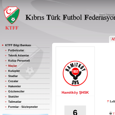
A
KTFF Bilgi Bankası
Futbolcular
Teknik Adamlar
Kulüp Personeli
Maçlar
Kulüpler
Stadlar
Cezalar
Hakemler
Gözlemciler
Hamitköy ŞHSK
Statüler
Lef
Talimatlar
Formlar - Sözleşmeler
6
Y