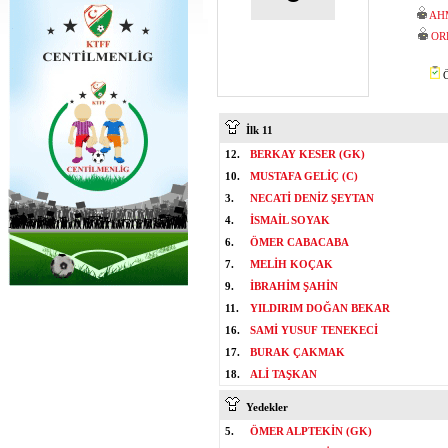
AH
OR
Ö
İlk 11
12.
BERKAY KESER (GK)
10.
MUSTAFA GELİÇ (C)
3.
NECATİ DENİZ ŞEYTAN
4.
İSMAİL SOYAK
6.
ÖMER CABACABA
7.
MELİH KOÇAK
9.
İBRAHİM ŞAHİN
11.
YILDIRIM DOĞAN BEKAR
16.
SAMİ YUSUF TENEKECİ
17.
BURAK ÇAKMAK
18.
ALİ TAŞKAN
Yedekler
5.
ÖMER ALPTEKİN (GK)