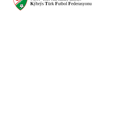
K
ýbrýs
T
ürk
F
utbol
F
ederasyonu