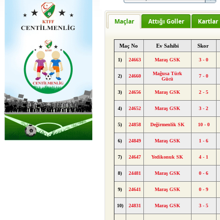
Maçlar
Attığı Goller
Kartlar
Maç No
Ev Sahibi
Skor
1)
24663
Maraş GSK
3 - 0
Mağusa Türk
2)
24660
7 - 0
Gücü
3)
24656
Maraş GSK
2 - 5
4)
24652
Maraş GSK
3 - 2
5)
24858
Değirmenlik SK
10 - 0
6)
24849
Maraş GSK
1 - 6
7)
24647
Yedikonuk SK
4 - 1
8)
24481
Maraş GSK
0 - 6
9)
24641
Maraş GSK
0 - 9
10)
24831
Maraş GSK
3 - 5