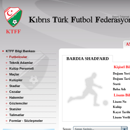
A
KTFF Bilgi Bankası
Futbolcular
BARDIA SHADFARD
Teknik Adamlar
Kişisel Bi
Kulüp Personeli
Doğum Yeri
Maçlar
Doğum Tari
Kulüpler
Statü
Stadlar
Baba Adı
Cezalar
Lisans Bil
Hakemler
Lisans No
Gözlemciler
Kulüp
Statüler
Kayıt Tarih
Talimatlar
Lisans Verili
Formlar - Sözleşmeler
Sezon: