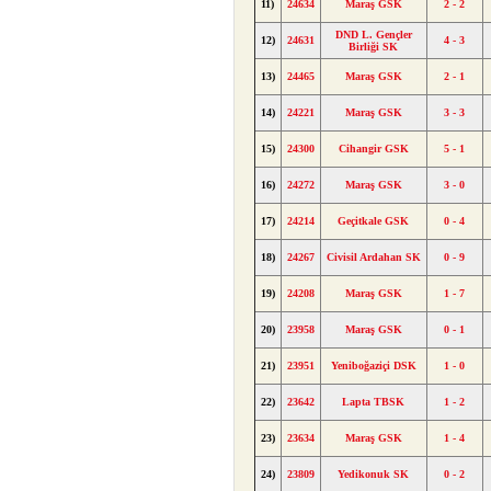
11)
24634
Maraş GSK
2 - 2
DND L. Gençler
12)
24631
4 - 3
Birliği SK
13)
24465
Maraş GSK
2 - 1
14)
24221
Maraş GSK
3 - 3
15)
24300
Cihangir GSK
5 - 1
16)
24272
Maraş GSK
3 - 0
17)
24214
Geçitkale GSK
0 - 4
18)
24267
Civisil Ardahan SK
0 - 9
19)
24208
Maraş GSK
1 - 7
20)
23958
Maraş GSK
0 - 1
21)
23951
Yeniboğaziçi DSK
1 - 0
22)
23642
Lapta TBSK
1 - 2
23)
23634
Maraş GSK
1 - 4
24)
23809
Yedikonuk SK
0 - 2