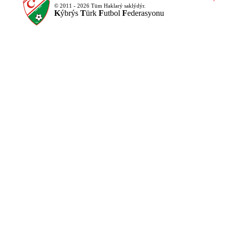
© 2011 - 2026 Tüm Haklarý saklýdýr.
K
ýbrýs
T
ürk
F
utbol
F
ederasyonu