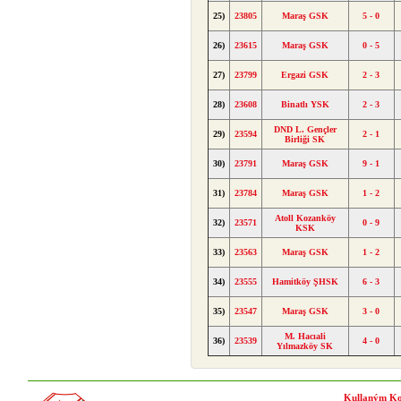
25)
23805
Maraş GSK
5 - 0
26)
23615
Maraş GSK
0 - 5
27)
23799
Ergazi GSK
2 - 3
28)
23608
Binatlı YSK
2 - 3
DND L. Gençler
29)
23594
2 - 1
Birliği SK
30)
23791
Maraş GSK
9 - 1
31)
23784
Maraş GSK
1 - 2
Atoll Kozanköy
32)
23571
0 - 9
KSK
33)
23563
Maraş GSK
1 - 2
34)
23555
Hamitköy ŞHSK
6 - 3
35)
23547
Maraş GSK
3 - 0
M. Hacıali
36)
23539
4 - 0
Yılmazköy SK
Kullaným Ko