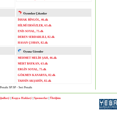
Oyundan Çıkanlar
İSHAK BİNGÖL, 46.dk
HİLMİ ERSÖZLER, 63.dk
ENİS SOYAL, 75.dk
DEREN SERDARLILI, 82.dk
HASAN ÇOBAN, 82.dk
Oyuna Girenler
MEHMET MELİH ŞAH, 46.dk
MERT BAYKAN, 63.dk
ERGİN SOYAL, 75.dk
GÖKMEN KANARYA, 82.dk
TAHSİN AKŞAHİN, 82.dk
enaltı SP:SP - Seri Penaltı
þullarý
|
Kopya Haklarý
|
Sponsorlar
|
Ýletiþim