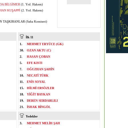
DA BİLGİMER
(1. Yrd. Hakem)
HAN KUŞAPPİ
(2. Yrd. Hakem)
 TAŞKIRANLAR (Saha Komiseri)
İlk 11
1.
MEHMET ERYÜCE (GK)
30.
OZAN AKTU (C)
2.
HASAN ÇOBAN
5.
EFE KISTI
7.
OĞUZHAN ŞAHİN
10.
NECATİ TÜRK
11.
ENİS SOYAL
15.
HİLMİ ERSÖZLER
18.
YİĞİT BAYKAN
19.
DEREN SERDARLILI
21.
İSHAK BİNGÖL
Yedekler
3.
MEHMET MELİH ŞAH