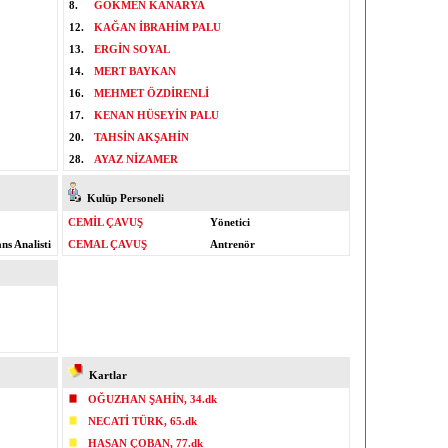
8.
GÖKMEN KANARYA
12.
KAĞAN İBRAHİM PALU
13.
ERGİN SOYAL
14.
MERT BAYKAN
16.
MEHMET ÖZDİRENLİ
17.
KENAN HÜSEYİN PALU
20.
TAHSİN AKŞAHİN
28.
AYAZ NİZAMER
Kulüp Personeli
CEMİL ÇAVUŞ
Yönetici
s Analisti
CEMAL ÇAVUŞ
Antrenör
Kartlar
OĞUZHAN ŞAHİN, 34.dk
NECATİ TÜRK, 65.dk
HASAN ÇOBAN, 77.dk