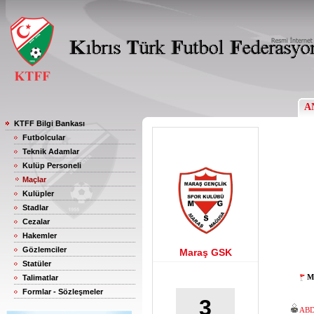
A
KTFF Bilgi Bankası
Futbolcular
Teknik Adamlar
Kulüp Personeli
Maçlar
Kulüpler
Stadlar
Cezalar
Hakemler
Gözlemciler
Maraş GSK
Statüler
M
Talimatlar
Formlar - Sözleşmeler
3
AB