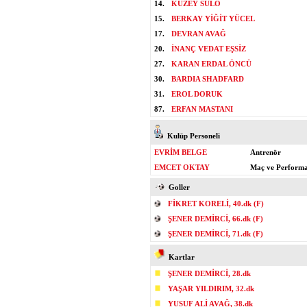
14.
KUZEY SULO
15.
BERKAY YİĞİT YÜCEL
17.
DEVRAN AVAĞ
20.
İNANÇ VEDAT EŞSİZ
27.
KARAN ERDAL ÖNCÜ
30.
BARDIA SHADFARD
31.
EROL DORUK
87.
ERFAN MASTANI
Kulüp Personeli
EVRİM BELGE
Antrenör
EMCET OKTAY
Maç ve Performan
Goller
FİKRET KORELİ, 40.dk (F)
ŞENER DEMİRCİ, 66.dk (F)
ŞENER DEMİRCİ, 71.dk (F)
Kartlar
ŞENER DEMİRCİ, 28.dk
YAŞAR YILDIRIM, 32.dk
YUSUF ALİ AVAĞ, 38.dk