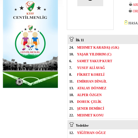
AR
OR
HASAN
İlk 11
24.
MEHMET KARADAŞ (GK)
10.
YAŞAR YILDIRIM (C)
6.
SAMET YAKUP KURT
7.
YUSUF ALİ AVAĞ
8.
FİKRET KORELİ
11.
EMİRHAN DİNGİL
13.
ATALAY DÖNMEZ
18.
ALPER ÖZGEN
19.
DORUK ÇELİK
21.
ŞENER DEMİRCİ
22.
MEHMET KONU
Yedekler
12.
YİĞİTHAN OĞUZ