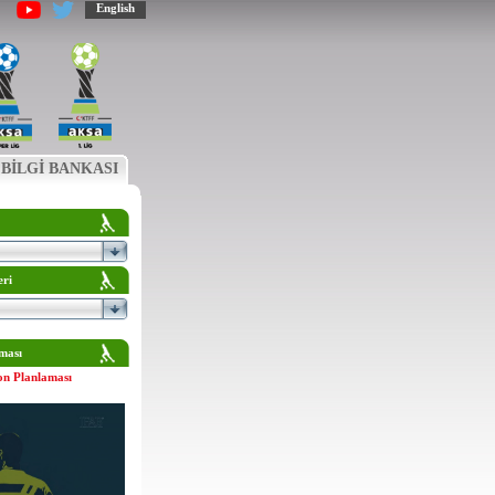
English
BİLGİ BANKASI
eri
ması
on Planlaması