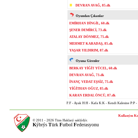
DEVRAN AVAĞ, 85.dk
Oyundan Çıkanlar
EMİRHAN DİNGİL, 60.dk
ŞENER DEMİRCİ, 73.dk
ATALAY DÖNMEZ, 75.dk
MEHMET KARADAŞ, 85.dk
YAŞAR YILDIRIM, 87.dk
Oyuna Girenler
BERKAY YİĞİT YÜCEL, 60.dk
DEVRAN AVAĞ, 73.dk
İNANÇ VEDAT EŞSİZ, 75.dk
YİĞİTHAN OĞUZ, 85.dk
KARAN ERDAL ÖNCÜ, 87.dk
F:F - Ayak H:H - Kafa K:K - Kendi Kalesine P:P - P
Kullaným Ko
© 2011 - 2026 Tüm Haklarý saklýdýr.
K
ýbrýs
T
ürk
F
utbol
F
ederasyonu