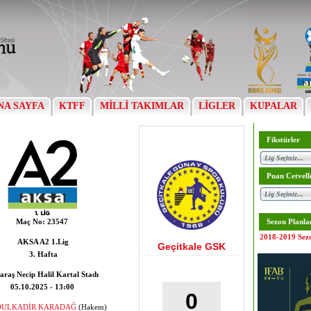
NA SAYFA
KTFF
MİLLİ TAKIMLAR
LİGLER
KUPALAR
Fikstürler
Puan Cetvell
Maç No:
23547
Sezon Planla
2018-2019 Sez
AKSA A2 1.Lig
Geçitkale GSK
3. Hafta
araş Necip Halil Kartal Stadı
05.10.2025 - 13:00
0
DULKADİR KARADAĞ
(Hakem)