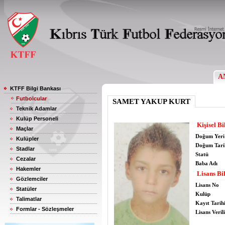
A
KTFF Bilgi Bankası
Futbolcular
SAMET YAKUP KURT
Teknik Adamlar
Kulüp Personeli
Kişisel Bi
Maçlar
Doğum Yeri
Kulüpler
Doğum Tari
Stadlar
Statü
Cezalar
Baba Adı
Hakemler
Lisans Bil
Gözlemciler
Lisans No
Statüler
Kulüp
Talimatlar
Kayıt Tarih
Formlar - Sözleşmeler
Lisans Verili