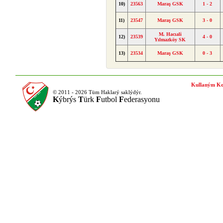
10)
23563
Maraş GSK
1 - 2
11)
23547
Maraş GSK
3 - 0
M. Hacıali
12)
23539
4 - 0
Yılmazköy SK
13)
23534
Maraş GSK
0 - 3
Kullaným Ko
© 2011 - 2026 Tüm Haklarý saklýdýr.
K
ýbrýs
T
ürk
F
utbol
F
ederasyonu