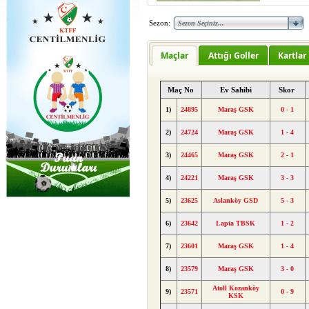
Sezon:
Maçlar
Attığı Goller
Kartlar
Maç No
Ev Sahibi
Skor
1)
24895
Maraş GSK
0 - 1
2)
24724
Maraş GSK
1 - 4
3)
24465
Maraş GSK
2 - 1
4)
24221
Maraş GSK
3 - 3
5)
23625
Aslanköy GSD
5 - 3
6)
23642
Lapta TBSK
1 - 2
7)
23601
Maraş GSK
1 - 4
8)
23579
Maraş GSK
3 - 0
Atoll Kozanköy
9)
23571
0 - 9
KSK