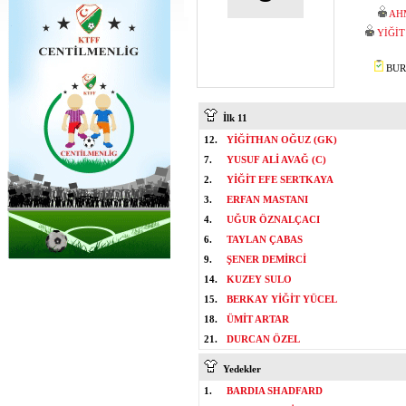
AH
YİĞİ
BURA
İlk 11
12.
YİĞİTHAN OĞUZ (GK)
7.
YUSUF ALİ AVAĞ (C)
2.
YİĞİT EFE SERTKAYA
3.
ERFAN MASTANI
4.
UĞUR ÖZNALÇACI
6.
TAYLAN ÇABAS
9.
ŞENER DEMİRCİ
14.
KUZEY SULO
15.
BERKAY YİĞİT YÜCEL
18.
ÜMİT ARTAR
21.
DURCAN ÖZEL
Yedekler
1.
BARDIA SHADFARD