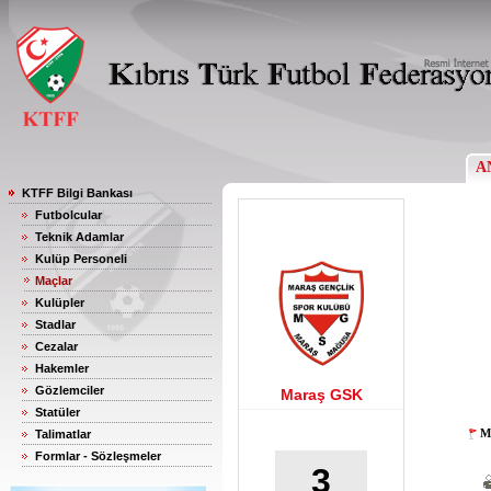
A
KTFF Bilgi Bankası
Futbolcular
Teknik Adamlar
Kulüp Personeli
Maçlar
Kulüpler
Stadlar
Cezalar
Hakemler
Gözlemciler
Maraş GSK
Statüler
M
Talimatlar
Formlar - Sözleşmeler
3