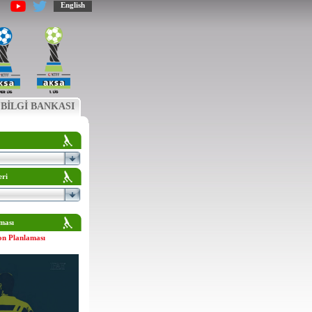
English
BİLGİ BANKASI
eri
ması
on Planlaması