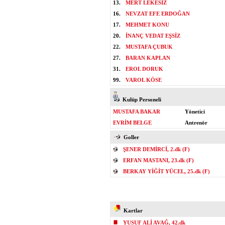
13.
MERT LEKESİZ
16.
NEVZAT EFE ERDOĞAN
17.
MEHMET KONU
20.
İNANÇ VEDAT EŞSİZ
22.
MUSTAFA ÇUBUK
27.
BARAN KAPLAN
31.
EROL DORUK
99.
VAROL KÖSE
Kulüp Personeli
MUSTAFA BAKAR
Yönetici
EVRİM BELGE
Antrenör
Goller
ŞENER DEMİRCİ, 2.dk (F)
ERFAN MASTANI, 23.dk (F)
BERKAY YİĞİT YÜCEL, 25.dk (F)
Kartlar
YUSUF ALİ AVAĞ, 42.dk