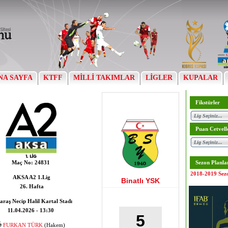
NA SAYFA
KTFF
MİLLİ TAKIMLAR
LİGLER
KUPALAR
Fikstürler
Puan Cetvell
Maç No:
24831
Sezon Planla
2018-2019 Sez
AKSA A2 1.Lig
Binatlı YSK
26. Hafta
araş Necip Halil Kartal Stadı
11.04.2026 - 13:30
5
FURKAN TÜRK
(Hakem)