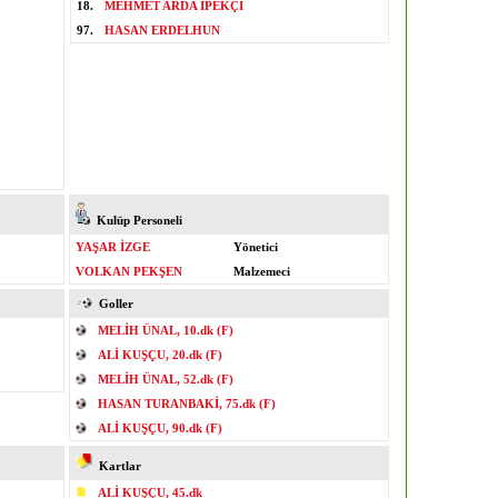
18.
MEHMET ARDA İPEKÇİ
97.
HASAN ERDELHUN
Kulüp Personeli
YAŞAR İZGE
Yönetici
VOLKAN PEKŞEN
Malzemeci
Goller
MELİH ÜNAL, 10.dk (F)
ALİ KUŞÇU, 20.dk (F)
MELİH ÜNAL, 52.dk (F)
HASAN TURANBAKİ, 75.dk (F)
ALİ KUŞÇU, 90.dk (F)
Kartlar
ALİ KUŞÇU, 45.dk