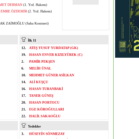
MET DERMAN
(1. Yrd. Hakem)
T EMRE ÖZDEMİR
(2. Yrd. Hakem)
K ZAİMOĞLU (Saha Komiseri)
İlk 11
12.
ATEŞ YUSUF YURDATAP (GK)
19.
HASAN ENVER KIZILYÜREK (C)
2.
PAMİR PEKŞEN
6.
MELİH ÜNAL
10.
MEHMET GÜNER ASİLKAN
14.
ALİ KUŞÇU
16.
HASAN TURANBAKİ
17.
TANER GÜNEŞ
20.
HASAN PORTOCU
21.
EGE KÖROĞULLARI
22.
HALİL SAKAOĞLU
Yedekler
3.
HÜSEYİN SÖNMEZAY