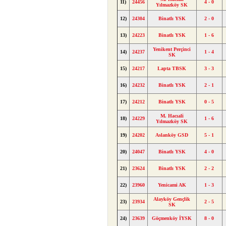
11)
24456
4 - 0
Yılmazköy SK
12)
24304
Binatlı YSK
2 - 0
13)
24223
Binatlı YSK
1 - 6
Yenikent Perçinci
14)
24237
1 - 4
SK
15)
24217
Lapta TBSK
3 - 3
16)
24232
Binatlı YSK
2 - 1
17)
24212
Binatlı YSK
0 - 5
M. Hacıali
18)
24229
1 - 6
Yılmazköy SK
19)
24202
Aslanköy GSD
5 - 1
20)
24047
Binatlı YSK
4 - 0
21)
23624
Binatlı YSK
2 - 2
22)
23960
Yenicami AK
1 - 3
Alayköy Gençlik
23)
23934
2 - 5
SK
24)
23639
Göçmenköy İYSK
8 - 0