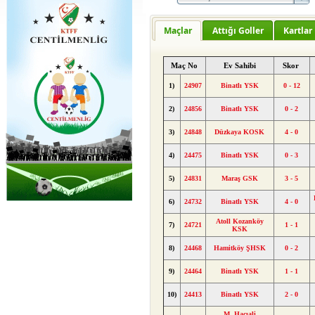
Maçlar
Attığı Goller
Kartlar
Maç No
Ev Sahibi
Skor
1)
24907
Binatlı YSK
0 - 12
2)
24856
Binatlı YSK
0 - 2
3)
24848
Düzkaya KOSK
4 - 0
4)
24475
Binatlı YSK
0 - 3
5)
24831
Maraş GSK
3 - 5
6)
24732
Binatlı YSK
4 - 0
Atoll Kozanköy
7)
24721
1 - 1
KSK
8)
24468
Hamitköy ŞHSK
0 - 2
9)
24464
Binatlı YSK
1 - 1
10)
24413
Binatlı YSK
2 - 0
M. Hacıali