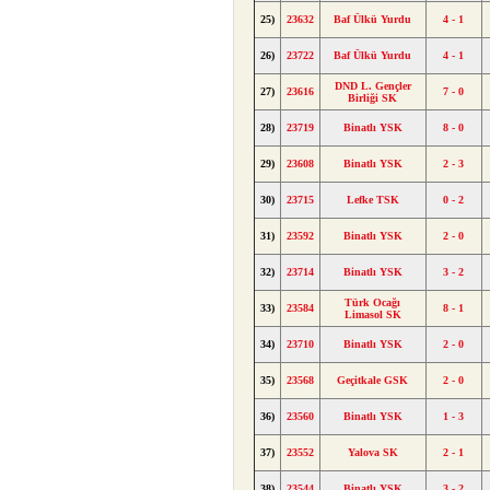
25)
23632
Baf Ülkü Yurdu
4 - 1
26)
23722
Baf Ülkü Yurdu
4 - 1
DND L. Gençler
27)
23616
7 - 0
Birliği SK
28)
23719
Binatlı YSK
8 - 0
29)
23608
Binatlı YSK
2 - 3
30)
23715
Lefke TSK
0 - 2
31)
23592
Binatlı YSK
2 - 0
32)
23714
Binatlı YSK
3 - 2
Türk Ocağı
33)
23584
8 - 1
Limasol SK
34)
23710
Binatlı YSK
2 - 0
35)
23568
Geçitkale GSK
2 - 0
36)
23560
Binatlı YSK
1 - 3
37)
23552
Yalova SK
2 - 1
38)
23544
Binatlı YSK
3 - 2