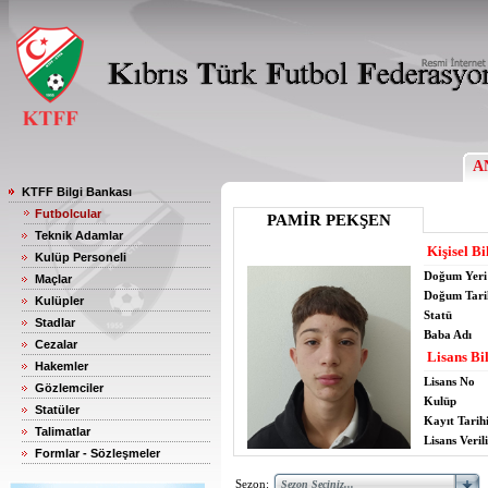
A
KTFF Bilgi Bankası
Futbolcular
PAMİR PEKŞEN
Teknik Adamlar
Kişisel Bi
Kulüp Personeli
Doğum Yeri
Maçlar
Doğum Tari
Kulüpler
Statü
Stadlar
Baba Adı
Cezalar
Lisans Bil
Hakemler
Lisans No
Gözlemciler
Kulüp
Statüler
Kayıt Tarih
Talimatlar
Lisans Verili
Formlar - Sözleşmeler
Sezon: