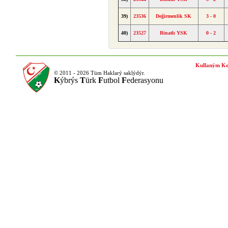
39)
23536
Değirmenlik SK
3 - 0
40)
23527
Binatlı YSK
0 - 2
Kullaným Ko
© 2011 - 2026 Tüm Haklarý saklýdýr.
K
ýbrýs
T
ürk
F
utbol
F
ederasyonu