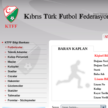
A
KTFF Bilgi Bankası
Futbolcular
BARAN KAPLAN
Teknik Adamlar
Kişisel Bi
Kulüp Personeli
Doğum Yeri
Maçlar
Doğum Tari
Kulüpler
Statü
Stadlar
Baba Adı
Cezalar
Lisans Bil
Hakemler
Lisans No
Gözlemciler
Kulüp
Statüler
Kayıt Tarih
Talimatlar
Lisans Verili
Formlar - Sözleşmeler
Sezon: