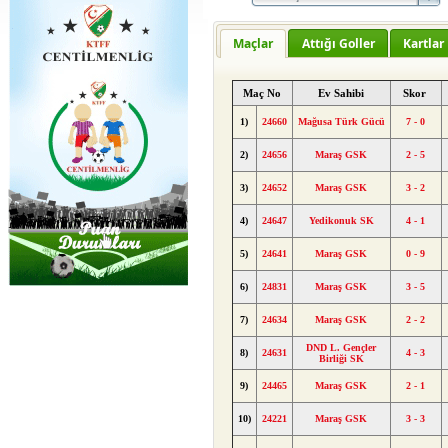
Maçlar
Attığı Goller
Kartlar
Maç No
Ev Sahibi
Skor
1)
24660
Mağusa Türk Gücü
7 - 0
2)
24656
Maraş GSK
2 - 5
3)
24652
Maraş GSK
3 - 2
4)
24647
Yedikonuk SK
4 - 1
5)
24641
Maraş GSK
0 - 9
6)
24831
Maraş GSK
3 - 5
7)
24634
Maraş GSK
2 - 2
DND L. Gençler
8)
24631
4 - 3
Birliği SK
9)
24465
Maraş GSK
2 - 1
10)
24221
Maraş GSK
3 - 3