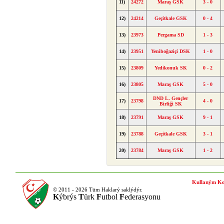
11)
24272
Maraş GSK
3 - 0
12)
24214
Geçitkale GSK
0 - 4
13)
23973
Pergama SD
1 - 3
14)
23951
Yeniboğaziçi DSK
1 - 0
15)
23809
Yedikonuk SK
0 - 2
16)
23805
Maraş GSK
5 - 0
DND L. Gençler
17)
23798
4 - 0
Birliği SK
18)
23791
Maraş GSK
9 - 1
19)
23788
Geçitkale GSK
3 - 1
20)
23784
Maraş GSK
1 - 2
Kullaným Ko
© 2011 - 2026 Tüm Haklarý saklýdýr.
K
ýbrýs
T
ürk
F
utbol
F
ederasyonu