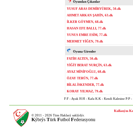
Oyundan Çıkanlar
YUSUF ARAS DEMİRYÜREK, 50.dk
AHMET ARKAN ŞAHİN, 63.dk
İLKER GÖYMEN, 68.dk
HASAN EFE BALLI, 77.dk
YUNUS EMRE ESİM, 77.dk
MEHMET YİĞEN, 79.dk
Oyuna Girenler
FATİH ALTEN, 50.dk
YİĞİT BERAT NURÇİN, 63.dk
AYAZ MİNİFOĞLU, 68.dk
ÖZAY TERÜN, 77.dk
BİLAL İSKENDER, 77.dk
KORAY YILMAZ, 79.dk
F:F - Ayak H:H - Kafa K:K - Kendi Kalesine P:P - P
Kullaným Ko
© 2011 - 2026 Tüm Haklarý saklýdýr.
K
ýbrýs
T
ürk
F
utbol
F
ederasyonu