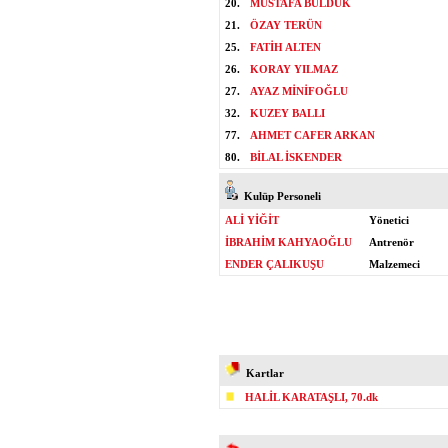
20.
MUSTAFA BULDUK
21.
ÖZAY TERÜN
25.
FATİH ALTEN
26.
KORAY YILMAZ
27.
AYAZ MİNİFOĞLU
32.
KUZEY BALLI
77.
AHMET CAFER ARKAN
80.
BİLAL İSKENDER
Kulüp Personeli
ALİ YİĞİT
Yönetici
İBRAHİM KAHYAOĞLU
Antrenör
ENDER ÇALIKUŞU
Malzemeci
Kartlar
HALİL KARATAŞLI, 70.dk