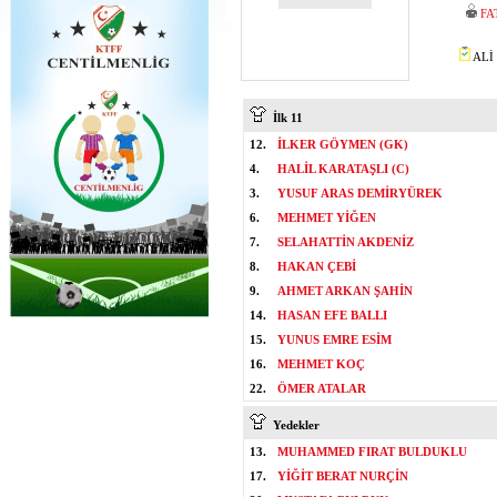
FA
ALİ 
İlk 11
12.
İLKER GÖYMEN (GK)
4.
HALİL KARATAŞLI (C)
3.
YUSUF ARAS DEMİRYÜREK
6.
MEHMET YİĞEN
7.
SELAHATTİN AKDENİZ
8.
HAKAN ÇEBİ
9.
AHMET ARKAN ŞAHİN
14.
HASAN EFE BALLI
15.
YUNUS EMRE ESİM
16.
MEHMET KOÇ
22.
ÖMER ATALAR
Yedekler
13.
MUHAMMED FIRAT BULDUKLU
17.
YİĞİT BERAT NURÇİN