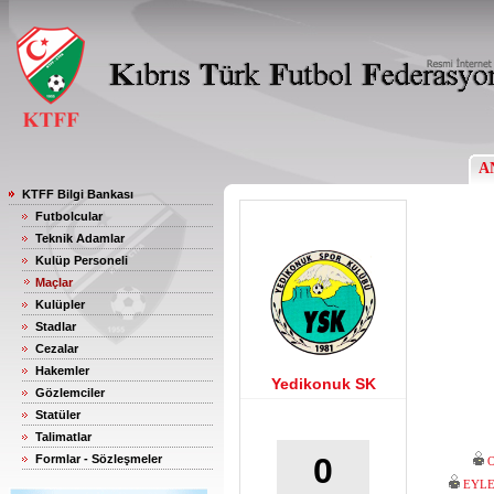
A
KTFF Bilgi Bankası
Futbolcular
Teknik Adamlar
Kulüp Personeli
Maçlar
Kulüpler
Stadlar
Cezalar
Hakemler
Yedikonuk SK
Gözlemciler
Statüler
Talimatlar
0
Formlar - Sözleşmeler
EYLE