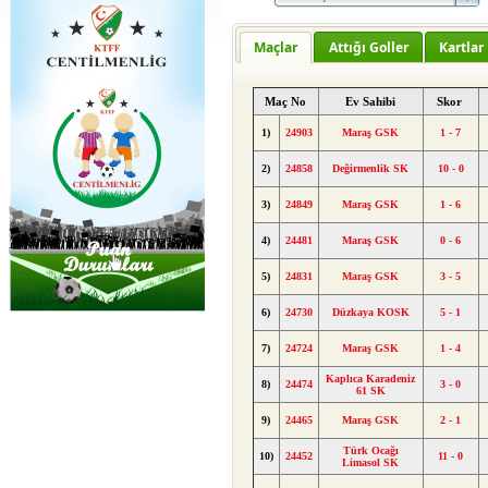
Maçlar
Attığı Goller
Kartlar
Maç No
Ev Sahibi
Skor
1)
24903
Maraş GSK
1 - 7
2)
24858
Değirmenlik SK
10 - 0
3)
24849
Maraş GSK
1 - 6
4)
24481
Maraş GSK
0 - 6
5)
24831
Maraş GSK
3 - 5
6)
24730
Düzkaya KOSK
5 - 1
7)
24724
Maraş GSK
1 - 4
Kaplıca Karadeniz
8)
24474
3 - 0
61 SK
9)
24465
Maraş GSK
2 - 1
Türk Ocağı
10)
24452
11 - 0
Limasol SK