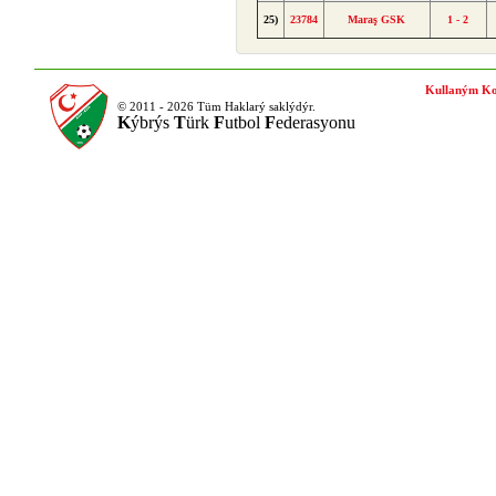
25)
23784
Maraş GSK
1 - 2
Kullaným Ko
© 2011 - 2026 Tüm Haklarý saklýdýr.
K
ýbrýs
T
ürk
F
utbol
F
ederasyonu