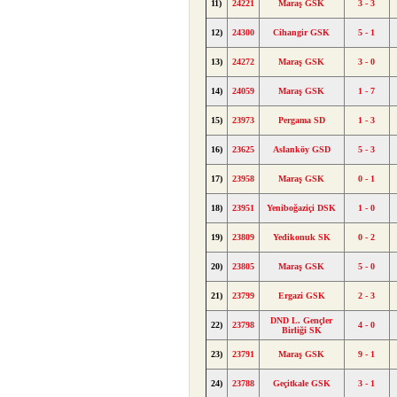
11)
24221
Maraş GSK
3 - 3
12)
24300
Cihangir GSK
5 - 1
13)
24272
Maraş GSK
3 - 0
14)
24059
Maraş GSK
1 - 7
15)
23973
Pergama SD
1 - 3
16)
23625
Aslanköy GSD
5 - 3
17)
23958
Maraş GSK
0 - 1
18)
23951
Yeniboğaziçi DSK
1 - 0
19)
23809
Yedikonuk SK
0 - 2
20)
23805
Maraş GSK
5 - 0
21)
23799
Ergazi GSK
2 - 3
DND L. Gençler
22)
23798
4 - 0
Birliği SK
23)
23791
Maraş GSK
9 - 1
24)
23788
Geçitkale GSK
3 - 1