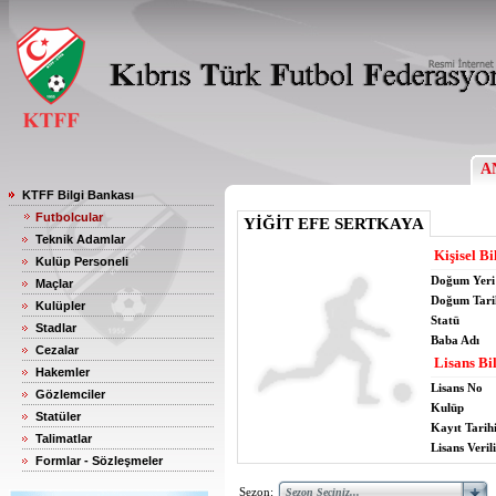
A
KTFF Bilgi Bankası
Futbolcular
YİĞİT EFE SERTKAYA
Teknik Adamlar
Kişisel Bi
Kulüp Personeli
Doğum Yeri
Maçlar
Doğum Tari
Kulüpler
Statü
Stadlar
Baba Adı
Cezalar
Lisans Bil
Hakemler
Lisans No
Gözlemciler
Kulüp
Statüler
Kayıt Tarih
Talimatlar
Lisans Verili
Formlar - Sözleşmeler
Sezon: