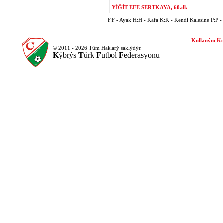
YİĞİT EFE SERTKAYA, 60.dk
F:F - Ayak H:H - Kafa K:K - Kendi Kalesine P:P - P
Kullaným Ko
© 2011 - 2026 Tüm Haklarý saklýdýr.
K
ýbrýs
T
ürk
F
utbol
F
ederasyonu