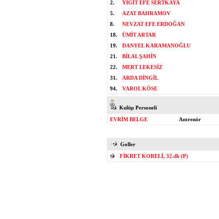
2.
YİĞİT EFE SERTKAYA
5.
AZAT BAHRAMOV
8.
NEVZAT EFE ERDOĞAN
18.
ÜMİT ARTAR
19.
DANYEL KARAMANOĞLU
21.
BİLAL ŞAHİN
22.
MERT LEKESİZ
31.
ARDA DİNGİL
94.
VAROL KÖSE
Kulüp Personeli
EVRİM BELGE
Antrenör
Goller
FİKRET KORELİ, 32.dk (P)