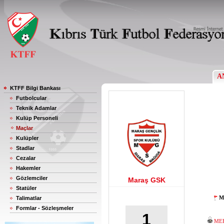
A
KTFF Bilgi Bankası
Futbolcular
Teknik Adamlar
Kulüp Personeli
Maçlar
Kulüpler
Stadlar
Cezalar
Hakemler
Gözlemciler
Maraş GSK
Statüler
M
Talimatlar
Formlar - Sözleşmeler
1
ME