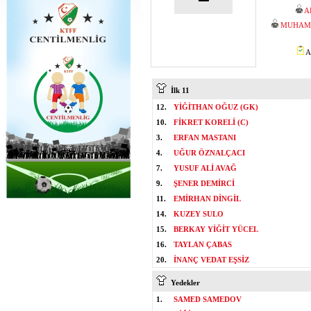
A
MUHAMM
A
İlk 11
12.
YİĞİTHAN OĞUZ (GK)
10.
FİKRET KORELİ (C)
3.
ERFAN MASTANI
4.
UĞUR ÖZNALÇACI
7.
YUSUF ALİ AVAĞ
9.
ŞENER DEMİRCİ
11.
EMİRHAN DİNGİL
14.
KUZEY SULO
15.
BERKAY YİĞİT YÜCEL
16.
TAYLAN ÇABAS
20.
İNANÇ VEDAT EŞSİZ
Yedekler
1.
SAMED SAMEDOV