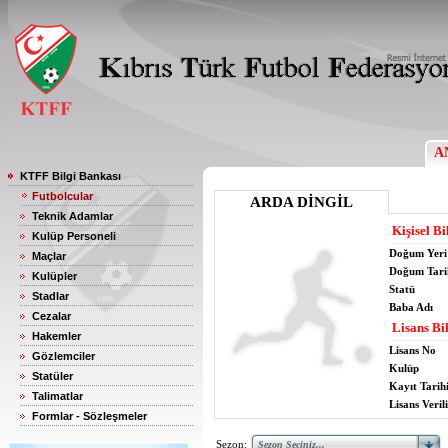
A
KTFF Bilgi Bankası
Futbolcular
ARDA DİNGİL
Teknik Adamlar
Kişisel Bi
Kulüp Personeli
Doğum Yeri
Maçlar
Doğum Tari
Kulüpler
Statü
Stadlar
Baba Adı
Cezalar
Lisans Bil
Hakemler
Lisans No
Gözlemciler
Kulüp
Statüler
Kayıt Tarih
Talimatlar
Lisans Verili
Formlar - Sözleşmeler
Sezon: