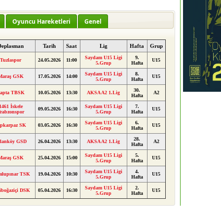
Oyuncu Hareketleri
Genel
Deplasman
Tarih
Saat
Lig
Hafta
Grup
Saydam U15 Ligi
9.
Tuzlaspor
24.05.2026
11:00
U15
5.Grup
Hafta
Saydam U15 Ligi
8.
Maraş GSK
17.05.2026
14:00
U15
5.Grup
Hafta
30.
apta TBSK
10.05.2026
13:30
AKSA A2 1.Lig
A2
Hafta
1461 İskele
Saydam U15 Ligi
7.
09.05.2026
16:30
U15
rabzonspor
5.Grup
Hafta
Saydam U15 Ligi
6.
ipkarpaz SK
03.05.2026
16:30
U15
5.Grup
Hafta
28.
slanköy GSD
26.04.2026
13:30
AKSA A2 1.Lig
A2
Hafta
Saydam U15 Ligi
5.
Maraş GSK
25.04.2026
15:00
U15
5.Grup
Hafta
Saydam U15 Ligi
4.
lupınar TSK
19.04.2026
10:30
U15
5.Grup
Hafta
Saydam U15 Ligi
2.
iboğaziçi DSK
05.04.2026
16:30
U15
5.Grup
Hafta