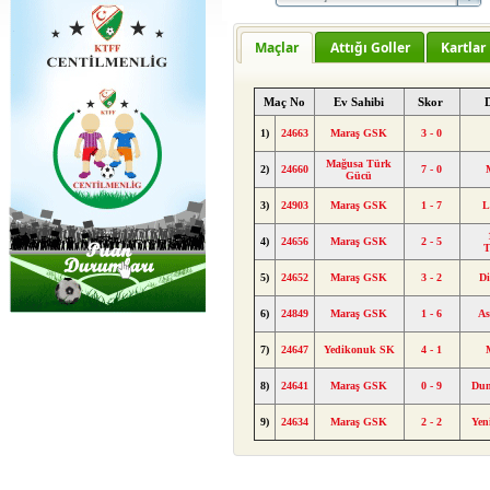
Maçlar
Attığı Goller
Kartlar
Maç No
Ev Sahibi
Skor
1)
24663
Maraş GSK
3 - 0
Mağusa Türk
2)
24660
7 - 0
Gücü
3)
24903
Maraş GSK
1 - 7
L
4)
24656
Maraş GSK
2 - 5
T
5)
24652
Maraş GSK
3 - 2
D
6)
24849
Maraş GSK
1 - 6
A
7)
24647
Yedikonuk SK
4 - 1
8)
24641
Maraş GSK
0 - 9
Dum
9)
24634
Maraş GSK
2 - 2
Yen