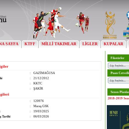
NA SAYFA
KTFF
MİLLİ TAKIMLAR
LİGLER
KUPALAR
Fikstürler
lgiler
:
GAZİMAĞUSA
Puan Cetvell
hi
:
21/12/2012
:
KKTC
:
ŞAKİR
Sezon Planla
gileri
2018-2019 Sez
:
120976
:
Maraş GSK
i
:
19/03/2025
ş Tarihi
:
06/03/2026