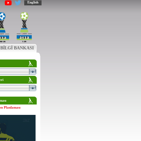
English
BİLGİ BANKASI
eri
ması
on Planlaması