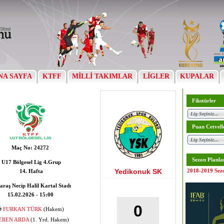
NA SAYFA
KTFF
MİLLİ TAKIMLAR
LİGLER
KUPALAR
Fikstürler
Puan Cetvell
Maç No:
24272
Sezon Planla
U17 Bölgesel Lig 4.Grup
Yedikonuk SK
2018-2019 Sez
14. Hafta
araş Necip Halil Kartal Stadı
15.02.2026 - 15:00
0
FURKAN TÜRK
(Hakem)
EREN ARDA
(1. Yrd. Hakem)