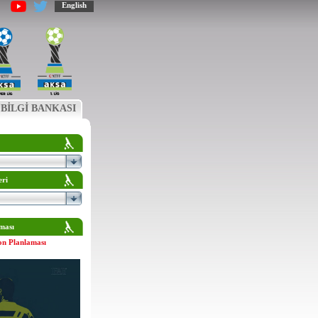
English
BİLGİ BANKASI
eri
ması
on Planlaması