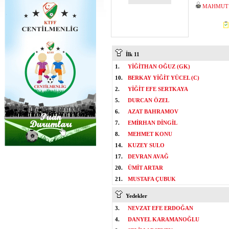
MAHMUT 
İlk 11
1.
YİĞİTHAN OĞUZ (GK)
10.
BERKAY YİĞİT YÜCEL (C)
2.
YİĞİT EFE SERTKAYA
5.
DURCAN ÖZEL
6.
AZAT BAHRAMOV
7.
EMİRHAN DİNGİL
8.
MEHMET KONU
14.
KUZEY SULO
17.
DEVRAN AVAĞ
20.
ÜMİT ARTAR
21.
MUSTAFA ÇUBUK
Yedekler
3.
NEVZAT EFE ERDOĞAN
4.
DANYEL KARAMANOĞLU