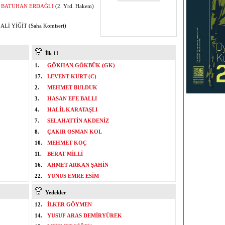
BATUHAN ERDAĞLI
(2. Yrd. Hakem)
ALİ YİĞİT (Saha Komiseri)
İlk 11
1.
GÖKHAN GÖKBÜK (GK)
17.
LEVENT KURT (C)
2.
MEHMET BULDUK
3.
HASAN EFE BALLI
4.
HALİL KARATAŞLI
7.
SELAHATTİN AKDENİZ
8.
ÇAKIR OSMAN KOL
10.
MEHMET KOÇ
11.
BERAT MİLLİ
16.
AHMET ARKAN ŞAHİN
22.
YUNUS EMRE ESİM
Yedekler
12.
İLKER GÖYMEN
14.
YUSUF ARAS DEMİRYÜREK