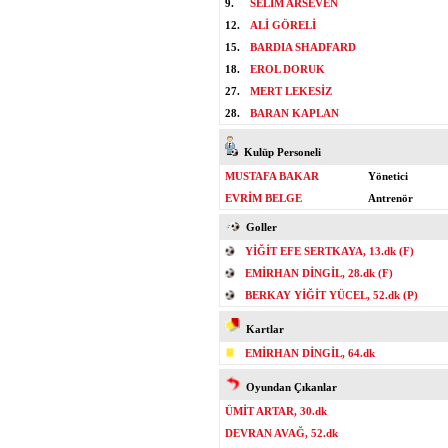
9.
SELİM ARSEVEN
12.
ALİ GÖRELİ
15.
BARDIA SHADFARD
18.
EROL DORUK
27.
MERT LEKESİZ
28.
BARAN KAPLAN
Kulüp Personeli
MUSTAFA BAKAR
Yönetici
EVRİM BELGE
Antrenör
Goller
YİĞİT EFE SERTKAYA, 13.dk (F)
EMİRHAN DİNGİL, 28.dk (F)
BERKAY YİĞİT YÜCEL, 52.dk (P)
Kartlar
EMİRHAN DİNGİL, 64.dk
Oyundan Çıkanlar
ÜMİT ARTAR, 30.dk
DEVRAN AVAĞ, 52.dk