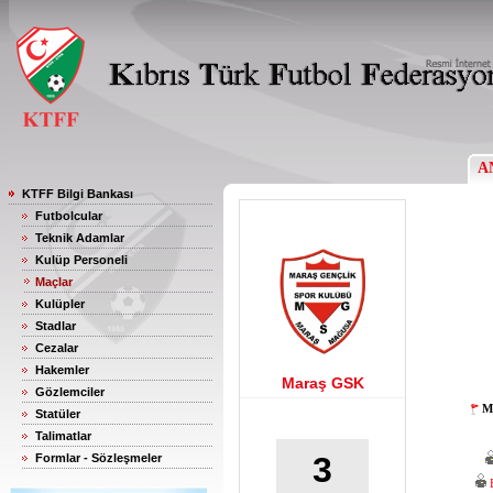
A
KTFF Bilgi Bankası
Futbolcular
Teknik Adamlar
Kulüp Personeli
Maçlar
Kulüpler
Stadlar
Cezalar
Hakemler
Maraş GSK
Gözlemciler
M
Statüler
Talimatlar
3
Formlar - Sözleşmeler