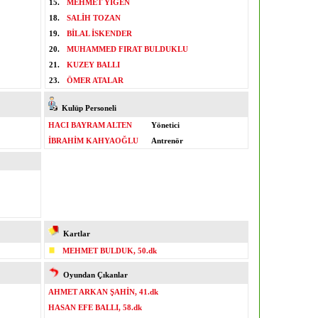
15.
MEHMET YİĞEN
18.
SALİH TOZAN
19.
BİLAL İSKENDER
20.
MUHAMMED FIRAT BULDUKLU
21.
KUZEY BALLI
23.
ÖMER ATALAR
Kulüp Personeli
HACI BAYRAM ALTEN
Yönetici
İBRAHİM KAHYAOĞLU
Antrenör
Kartlar
MEHMET BULDUK, 50.dk
Oyundan Çıkanlar
AHMET ARKAN ŞAHİN, 41.dk
HASAN EFE BALLI, 58.dk