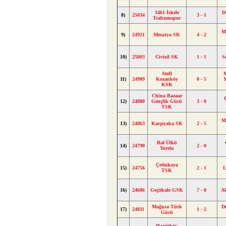
1461 İskele
D
8)
25034
3 - 1
Trabzonspor
M
9)
24921
Mesarya SK
4 - 2
10)
25003
Civisil SK
1 - 1
S
Atoll
M
11)
24909
Kozanköy
0 - 5
KSK
China Bazaar
12)
24880
Gençlik Gücü
3 - 0
TSK
M
13)
24863
Karşıyaka SK
2 - 5
Baf Ülkü
14)
24790
2 - 0
Yurdu
Çetinkaya
15)
24756
2 - 1
L
TSK
16)
24606
Geçitkale GSK
7 - 0
A
Mağusa Türk
D
17)
24811
1 - 2
Gücü
Hamitköy