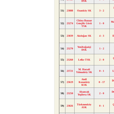
DSK
51)
23888
Ozanköy SK
3 - 2
China Bazaar
Ma
52)
23274
Gençlik Gücü
1 - 0
TSK
53)
23839
Akdoğan SK
4 - 3
D
Yeniboğaziçi
54)
23270
1 - 2
DSK
55)
23260
Lefke TSK
2 - 0
M. Hacıali
56)
23721
0 - 1
L
Yılmazköy SK
Atoll
D
57)
23619
Kozanköy
0 - 17
KSK
Alsancak
D
58)
23250
2 - 0
Yeşilova SK
Türkmenköy
59)
23826
0 - 1
ASK