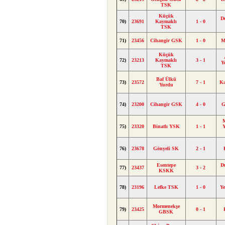
TSK
Küçük
D
70)
23691
Kaymaklı
1 - 0
TSK
71)
23456
Cihangir GSK
1 - 0
M
Küçük
72)
23213
Kaymaklı
3 - 1
Y
TSK
Baf Ülkü
73)
23572
7 - 1
Ka
Yurdu
74)
23200
Cihangir GSK
4 - 0
G
M
75)
23320
Binatlı YSK
1 - 1
76)
23678
Gönyeli SK
2 - 1
Esentepe
D
77)
23437
3 - 2
KSKK
78)
23196
Lefke TSK
1 - 0
Y
Mormenekşe
79)
23425
0 - 1
GBSK