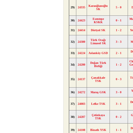
Karaoğlanoğlu
29)
24335
5 - 0
D
SK
Esentepe
Ma
30)
24423
0 - 1
KSKK
31)
24414
Dörtyol SK
1 - 2
Y
Türk Ocağı
32)
24380
3 - 3
M
Limasol SK
D
33)
24224
Aslanköy GSD
2 - 1
Ch
Doğan Türk
34)
24280
1 - 2
Ge
Birliği
Çanakkale
T
35)
24137
0 - 3
TSK
Y
36)
24272
Maraş GSK
3 - 0
D
37)
24083
Lefke TSK
3 - 1
Çetinkaya
G
38)
24287
0 - 2
TSK
D
39)
24108
Binatlı YSK
1 - 1