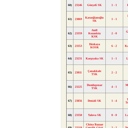
60)
23246
Gönyeli SK
1 - 1
Karaoğlanoğlu
61)
23869
1 - 1
SK
Atoll
G
62)
23359
Kozanköy
2 - 0
KSK
Düzkaya
63)
23353
6 - 2
Ka
KOSK
64)
23231
Karşıyaka SK
1 - 1
L
Çanakkale
65)
23811
2 - 2
TSK
Dumlupınar
M
66)
23225
4 - 1
TSK
T
67)
23856
Denizli SK
1 - 4
T
68)
23350
Yalova SK
0 - 0
L
China Bazaar
69)
23219
Gençlik Gücü
2 - 2
Y