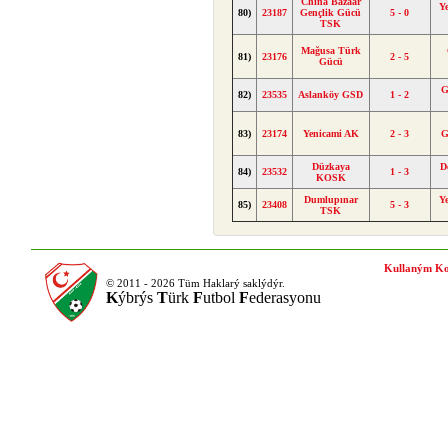
China Bazaar
Y
80)
23187
Gençlik Gücü
5 - 0
TSK
Mağusa Türk
81)
23176
2 - 5
Gücü
G
82)
23535
Aslanköy GSD
1 - 2
83)
23174
Yenicami AK
2 - 3
G
Düzkaya
D
84)
23532
1 - 3
KOSK
Dumlupınar
Y
85)
23408
5 - 3
TSK
Kullaným Ko
© 2011 - 2026 Tüm Haklarý saklýdýr.
K
ýbrýs
T
ürk
F
utbol
F
ederasyonu