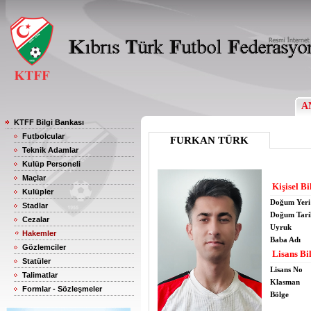
A
KTFF Bilgi Bankası
Futbolcular
FURKAN TÜRK
Teknik Adamlar
Kulüp Personeli
Maçlar
Kişisel Bi
Kulüpler
Doğum Yeri
Stadlar
Doğum Tari
Cezalar
Uyruk
Hakemler
Baba Adı
Gözlemciler
Lisans Bil
Statüler
Lisans No
Talimatlar
Klasman
Formlar - Sözleşmeler
Bölge