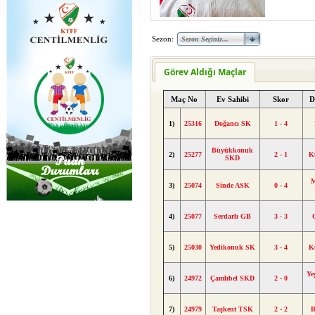
Sezon:
Görev Aldığı Maçlar
Maç No
Ev Sahibi
Skor
D
1)
25316
Doğancı SK
1 - 4
Büyükkonuk
2)
25277
2 - 1
K
SKD
M
3)
25074
Sinde ASK
0 - 4
4)
25077
Serdarlı GB
3 - 3
5)
25030
Yedikonuk SK
3 - 4
K
Yeş
6)
24972
Çamlıbel SKD
2 - 0
7)
24979
Taşkent TSK
2 - 2
B