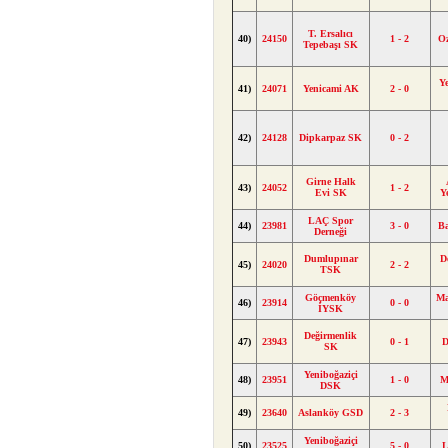
T. Ersalıcı
40)
24150
1 - 2
O
Tepebaşı SK
Y
41)
24071
Yenicami AK
2 - 0
42)
24128
Dipkarpaz SK
0 - 2
Girne Halk
43)
24052
1 - 2
Evi SK
Y
LAÇ Spor
44)
23981
3 - 0
Ba
Derneği
Dumlupınar
D
45)
24020
2 - 2
TSK
Göçmenköy
Ma
46)
23914
0 - 0
İYSK
Değirmenlik
47)
23943
0 - 1
D
SK
Yeniboğaziçi
48)
23951
1 - 0
M
DSK
49)
23640
Aslanköy GSD
2 - 3
Yeniboğaziçi
50)
23525
5 - 0
L