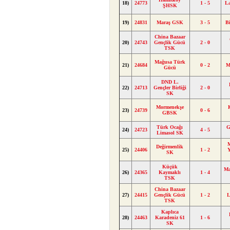
18)
24773
1 - 5
L
ŞHSK
19)
24831
Maraş GSK
3 - 5
B
China Bazaar
20)
24743
Gençlik Gücü
2 - 0
TSK
Mağusa Türk
21)
24684
0 - 2
M
Gücü
DND L.
22)
24713
Gençler Birliği
2 - 0
SK
Mormenekşe
23)
24739
0 - 6
GBSK
Türk Ocağı
G
24)
24723
4 - 5
Limasol SK
M
Değirmenlik
25)
24406
1 - 2
SK
Küçük
Ma
26)
24365
Kaymaklı
1 - 4
TSK
China Bazaar
27)
24415
Gençlik Gücü
1 - 2
L
TSK
Kaplıca
28)
24463
Karadeniz 61
1 - 6
SK