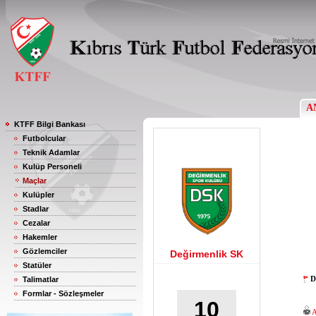
A
KTFF Bilgi Bankası
Futbolcular
Teknik Adamlar
Kulüp Personeli
Maçlar
Kulüpler
Stadlar
Cezalar
Hakemler
Gözlemciler
Değirmenlik SK
Statüler
D
Talimatlar
Formlar - Sözleşmeler
10