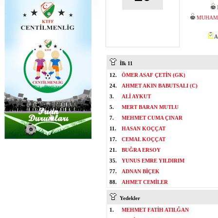
MUHAMM
A
İlk 11
12.
ÖMER ASAF ÇETİN (GK)
24.
AHMET AKIN BABUTSALI (C)
3.
ALİ AYKUT
5.
MERT BARAN MUTLU
7.
MEHMET CUMA ÇINAR
11.
HASAN KOÇÇAT
17.
CEMAL KOÇÇAT
21.
BUĞRA ERSOY
35.
YUNUS EMRE YILDIRIM
77.
ADNAN BİÇEK
88.
AHMET CEMİLER
Yedekler
1.
MEHMET FATİH ATILĞAN