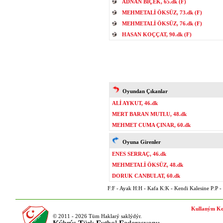
ADNAN BİÇEK, 65.dk (F)
MEHMETALİ ÖKSÜZ, 73.dk (F)
MEHMETALİ ÖKSÜZ, 76.dk (F)
HASAN KOÇÇAT, 90.dk (F)
Oyundan Çıkanlar
ALİ AYKUT, 46.dk
MERT BARAN MUTLU, 48.dk
MEHMET CUMA ÇINAR, 60.dk
Oyuna Girenler
ENES SERRAÇ, 46.dk
MEHMETALİ ÖKSÜZ, 48.dk
DORUK CANBULAT, 60.dk
F:F - Ayak H:H - Kafa K:K - Kendi Kalesine P:P - P
Kullaným Ko
© 2011 - 2026 Tüm Haklarý saklýdýr.