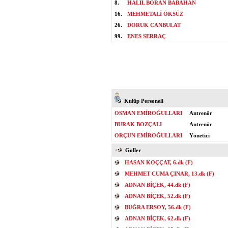
8.
HALİL BORAN BABAHAN
16.
MEHMETALİ ÖKSÜZ
26.
DORUK CANBULAT
99.
ENES SERRAÇ
Kulüp Personeli
OSMAN EMİROĞULLARI
Antrenör
BURAK BOZÇALI
Antrenör
ORÇUN EMİROĞULLARI
Yönetici
Goller
HASAN KOÇÇAT, 6.dk (F)
MEHMET CUMA ÇINAR, 13.dk (F)
ADNAN BİÇEK, 44.dk (F)
ADNAN BİÇEK, 52.dk (F)
BUĞRA ERSOY, 56.dk (F)
ADNAN BİÇEK, 62.dk (F)