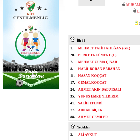
MUHAMM
B
T
İlk 11
1.
MEHMET FATİH ATILĞAN (GK)
20.
BERKE ERCÜMENT (C)
7.
MEHMET CUMA ÇINAR
8.
HALİL BORAN BABAHAN
11.
HASAN KOÇÇAT
17.
CEMAL KOÇÇAT
24.
AHMET AKIN BABUTSALI
35.
YUNUS EMRE YILDIRIM
41.
SALİH EFENDİ
77.
ADNAN BİÇEK
88.
AHMET CEMİLER
Yedekler
3.
ALİ AYKUT