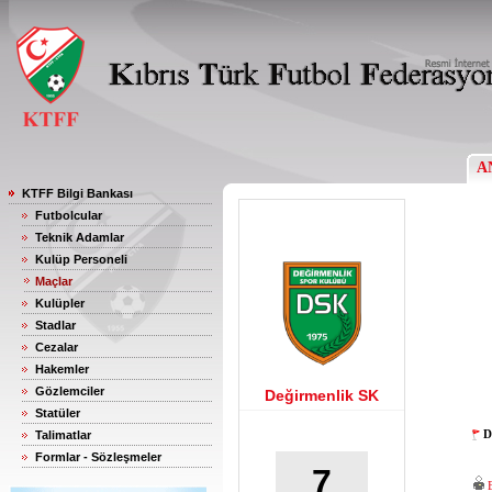
A
KTFF Bilgi Bankası
Futbolcular
Teknik Adamlar
Kulüp Personeli
Maçlar
Kulüpler
Stadlar
Cezalar
Hakemler
Gözlemciler
Değirmenlik SK
Statüler
D
Talimatlar
Formlar - Sözleşmeler
7