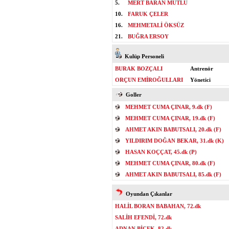
5.
MERT BARAN MUTLU
10.
FARUK ÇELER
16.
MEHMETALİ ÖKSÜZ
21.
BUĞRA ERSOY
Kulüp Personeli
BURAK BOZÇALI
Antrenör
ORÇUN EMİROĞULLARI
Yönetici
Goller
MEHMET CUMA ÇINAR, 9.dk (F)
MEHMET CUMA ÇINAR, 19.dk (F)
AHMET AKIN BABUTSALI, 20.dk (F)
YILDIRIM DOĞAN BEKAR, 31.dk (K)
HASAN KOÇÇAT, 45.dk (P)
MEHMET CUMA ÇINAR, 80.dk (F)
AHMET AKIN BABUTSALI, 85.dk (F)
Oyundan Çıkanlar
HALİL BORAN BABAHAN, 72.dk
SALİH EFENDİ, 72.dk
ADNAN BİÇEK, 82.dk