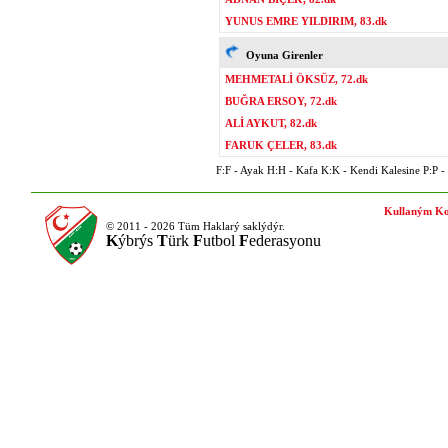
YUNUS EMRE YILDIRIM, 83.dk
Oyuna Girenler
MEHMETALİ ÖKSÜZ, 72.dk
BUĞRA ERSOY, 72.dk
ALİ AYKUT, 82.dk
FARUK ÇELER, 83.dk
F:F - Ayak H:H - Kafa K:K - Kendi Kalesine P:P - P
Kullaným Ko
© 2011 - 2026 Tüm Haklarý saklýdýr.
K
ýbrýs
T
ürk
F
utbol
F
ederasyonu